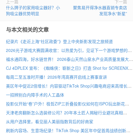
上一篇
下一篇
什么牌子的家用吸尘器好？小
聚焦易开得净水器直销专卖店
狗吸尘器优势明显
发现净水“新星”
与本文相关的文章
纪录片《走近上海“社区政委”》登上中央新影发现之旅频道
2026光子游戏大赛圆满收官：以热爱为引，见证下一个游戏梦想的诞生
福水通四海，好水链世界！ 2026泰山天然山泉水产业高质量发展大会圆满举行
CJ 4DPLEX 宣布：《蜘蛛侠：崭新之日》打造 Shot for SCREENX 专属版本
每周二至五准时开播！2026年湾高赛开启线上赛事宣讲
美区年中促近2倍增长！内容驱动TikTok Shop兴趣电商迎来高增长
一招辨别白内障手术的人工晶体
投影仪开始“卷”户外！极哲ZIP三折叠投影仪如何在ISPO玩出新花样？
天津老房翻新怎么选装修公司？20年本土匠人揭秘行业避坑真相
从用户选择里，看见丽人美丽指数背后的好商家
刷新内容场、生意场纪录！TikTok Shop 美区年中促首周战绩创新高