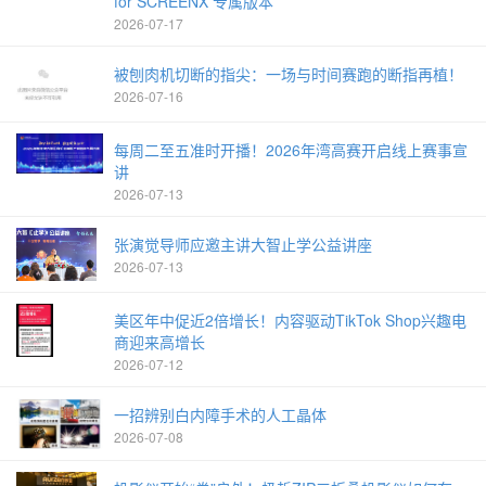
for SCREENX 专属版本
2026-07-17
被刨肉机切断的指尖：一场与时间赛跑的断指再植！
2026-07-16
每周二至五准时开播！2026年湾高赛开启线上赛事宣
讲
2026-07-13
张演觉导师应邀主讲大智止学公益讲座
2026-07-13
美区年中促近2倍增长！内容驱动TikTok Shop兴趣电
商迎来高增长
2026-07-12
一招辨别白内障手术的人工晶体
2026-07-08