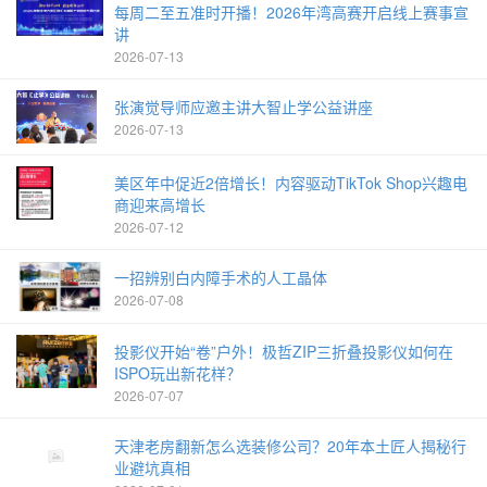
每周二至五准时开播！2026年湾高赛开启线上赛事宣
讲
2026-07-13
张演觉导师应邀主讲大智止学公益讲座
2026-07-13
美区年中促近2倍增长！内容驱动TikTok Shop兴趣电
商迎来高增长
2026-07-12
一招辨别白内障手术的人工晶体
2026-07-08
投影仪开始“卷”户外！极哲ZIP三折叠投影仪如何在
ISPO玩出新花样？
2026-07-07
天津老房翻新怎么选装修公司？20年本土匠人揭秘行
业避坑真相