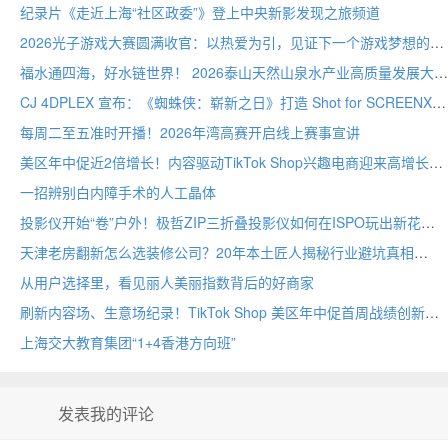
纪录片《走近上海“社区政委”》登上中央新影发现之旅频道
2026光子游戏大赛圆满收官：以热爱为引，见证下一个游戏梦想的诞生
福水通四海，好水链世界！ 2026泰山天然山泉水产业高质量发展大会圆满举行
CJ 4DPLEX 宣布：《蜘蛛侠：崭新之日》打造 Shot for SCREENX 专属版本
每周二至五准时开播！2026年湾高赛开启线上赛事宣讲
美区年中促近2倍增长！内容驱动TikTok Shop兴趣电商迎来高增长
一招辨别白内障手术的人工晶体
投影仪开始“卷”户外！极哲ZIP三折叠投影仪如何在ISPO玩出新花样？
天津老房翻新怎么选装修公司？20年本土匠人揭秘行业避坑真相
从用户选择里，看见丽人美丽指数背后的好商家
刷新内容场、生意场纪录！TikTok Shop 美区年中促首周战绩创新高
上海交大教育集团“1+4香港方向班”
发表我的评论