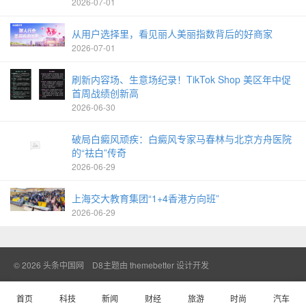
2026-07-01
从用户选择里，看见丽人美丽指数背后的好商家
2026-07-01
刷新内容场、生意场纪录！TikTok Shop 美区年中促
首周战绩创新高
2026-06-30
破局白癜风顽疾：白癜风专家马春林与北京方舟医院
的“祛白”传奇
2026-06-29
上海交大教育集团“1+4香港方向班”
2026-06-29
© 2026
头条中国网
D8主题由
themebetter
设计开发
首页
科技
新闻
财经
旅游
时尚
汽车