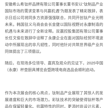
安徽希么希钛杯品牌有限公司董事长董书安以“钛制品产业
国际市场的需求变革与共赢机遇”为题发表了精彩致辞，表
示日后公司将同多方资源强强联合，共同开创钛产业光明
未来。韩国驻义乌商会会长金健以国际视野对永康制造的
机遇与未来进行了全新诠释。双赢控股集团有限公司董事
长任文俊在致辞中诠释了永康企业在面对国际经贸环境波
动中所展现出的非凡韧性，同时他针对共筑世界级产业共
同体提出了三项倡议。
随后，在现场多位领导、嘉宾及观众的见证下，2025中国
（永康）杯壶厨具博览会暨跨境电商选品会顺利启动。
作为本次展会的核心亮点，钛制品产业展现了其惊人的发
展速度和巨大的市场潜力。彩钛技术的突破使得钛杯等产
品在保留轻量化、抗菌特性的同时，更添时尚设计元素，