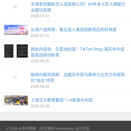
天津老房翻新怎么选装修公司？20年本土匠人揭秘行
业避坑真相
2026-07-01
从用户选择里，看见丽人美丽指数背后的好商家
2026-07-01
刷新内容场、生意场纪录！TikTok Shop 美区年中促
首周战绩创新高
2026-06-30
破局白癜风顽疾：白癜风专家马春林与北京方舟医院
的“祛白”传奇
2026-06-29
上海交大教育集团“1+4香港方向班”
2026-06-29
© 2026
头条中国网
D8主题由
themebetter
设计开发