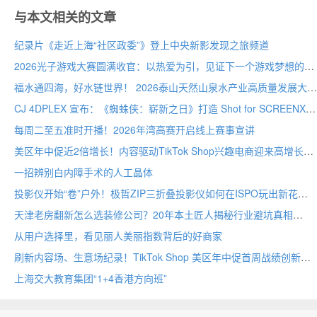
与本文相关的文章
纪录片《走近上海“社区政委”》登上中央新影发现之旅频道
2026光子游戏大赛圆满收官：以热爱为引，见证下一个游戏梦想的诞生
福水通四海，好水链世界！ 2026泰山天然山泉水产业高质量发展大会圆满举行
CJ 4DPLEX 宣布：《蜘蛛侠：崭新之日》打造 Shot for SCREENX 专属版本
每周二至五准时开播！2026年湾高赛开启线上赛事宣讲
美区年中促近2倍增长！内容驱动TikTok Shop兴趣电商迎来高增长
一招辨别白内障手术的人工晶体
投影仪开始“卷”户外！极哲ZIP三折叠投影仪如何在ISPO玩出新花样？
天津老房翻新怎么选装修公司？20年本土匠人揭秘行业避坑真相
从用户选择里，看见丽人美丽指数背后的好商家
刷新内容场、生意场纪录！TikTok Shop 美区年中促首周战绩创新高
上海交大教育集团“1+4香港方向班”