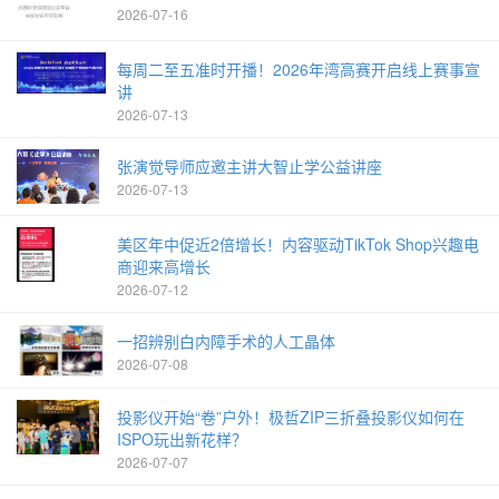
2026-07-16
每周二至五准时开播！2026年湾高赛开启线上赛事宣
讲
2026-07-13
张演觉导师应邀主讲大智止学公益讲座
2026-07-13
美区年中促近2倍增长！内容驱动TikTok Shop兴趣电
商迎来高增长
2026-07-12
一招辨别白内障手术的人工晶体
2026-07-08
投影仪开始“卷”户外！极哲ZIP三折叠投影仪如何在
ISPO玩出新花样？
2026-07-07