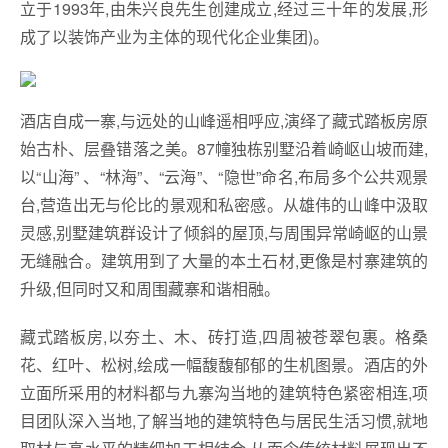
立于1993年,由朱兴良先生创建成立,经过三十年的发展,形
成了以装饰产业为主体的现代化企业集团)。
酒店自成一寨,与远处的山峰遥相呼应,演绎了藏式踏板房原
始古朴、层叠错落之美。87幢独栋别墅沿着崎岖山坡而建,
以“山海” 、“林海”、“云海”、“隐世”命名,布局多个公共观景
台,营造出无与伦比的景观和私密感。从雄伟的山峰中汲取
灵感,别墅建筑群设计了倾斜的屋顶,与周围异常崎岖的山景
无缝融合。建筑用到了大量的本土石材,更像是村寨建筑的
升级,但同时又和周围藏寨和谐相融。
藏式踏板房,以夯土、木、砖打造,四周被苍翠包裹。格桑
花、红叶、松树,绘成一幅馥馥郁郁的生机图景。酒店的外
立面所采用的材料都与九寨沟当地的建筑特色紧密相连,项
目团队深入当地,了解当地的建筑特色与居民生活习惯,就地