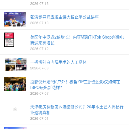
2026-07-13
张演觉导师应邀主讲大智止学公益讲座
2026-07-13
美区年中促近2倍增长！内容驱动TikTok Shop兴趣电
商迎来高增长
2026-07-12
一招辨别白内障手术的人工晶体
2026-07-08
投影仪开始“卷”户外！极哲ZIP三折叠投影仪如何在
ISPO玩出新花样？
2026-07-07
天津老房翻新怎么选装修公司？20年本土匠人揭秘行
业避坑真相
2026-07-01