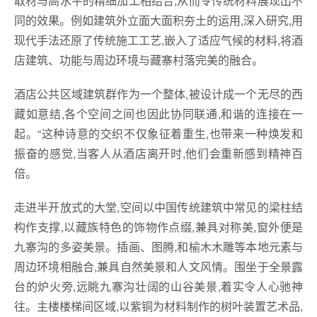
取材与高水平的精细加工相结合,从而令传统材料展现出不
同的效果。例如建筑外立面大面积夯土的运用,深入研究,用
现代手法还原了传统施工工艺,嵌入了适应气候的材料,将酒
店建筑、功能与周边环境与藏寨村落完美的融合。
酒店公共区域建筑群作为一个整体,被设计成一个无尽的西
藏如意结,各个空间之间也因此协同联通,和谐的连接在一
起。“这种诗意的交织不仅象征着重生,也带来一种焕发和
振奋的感觉,当客人从酒店离开时,他们会重新感到精神百
倍。
走进半开放式的大堂,空间以中国传统建筑中常见的梁柱结
构作支撑,以藏族特色的饰物作点缀,兼具对称美,窗外便是
九寨沟的多姿美景。插画、图腾,和榆木木雕等本地元素与
周边环境相融合,兼具自然美景和人文风情。围坐于全景露
台的炉火旁,远眺九寨沟壮阔的山谷美景,着实令人心驰神
往。主楼楼梯间区域,以紫铜为材料制作的树叶装置艺术品,