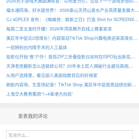
2026光子游戏大赛圆满收官：以热爱为引，见证下一个游戏梦想的诞生
福水通四海，好水链世界！ 2026泰山天然山泉水产业高质量发展大会圆满举行
CJ 4DPLEX 宣布：《蜘蛛侠：崭新之日》打造 Shot for SCREENX 专属版本
每周二至五准时开播！2026年湾高赛开启线上赛事宣讲
美区年中促近2倍增长！内容驱动TikTok Shop兴趣电商迎来高增长
一招辨别白内障手术的人工晶体
投影仪开始“卷”户外！极哲ZIP三折叠投影仪如何在ISPO玩出新花样？
天津老房翻新怎么选装修公司？20年本土匠人揭秘行业避坑真相
从用户选择里，看见丽人美丽指数背后的好商家
刷新内容场、生意场纪录！TikTok Shop 美区年中促首周战绩创新高
上海交大教育集团“1+4香港方向班”
发表我的评论