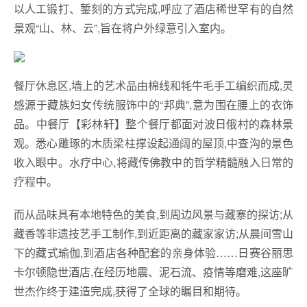
以人工锻打、錾刻的方式完成,呼应了酒店稀世罕有的自然
景观“山、林、云”,旨在将户外绿意引入室内。
餐厅休息区,墙上的艺术品由棉线和牦牛毛手工编织而成,灵
感源于藏族妇女传统服饰中的“邦典”,意为围在腰上的衣饰
品。中餐厅【彩林轩】整个餐厅都面对波日俄村的森林景
观。悉心雕琢的木质梁柱撑设起通阔的屋顶,中查沟的景色
收入眼中。水疗中心,将藏传佛教中的哲学精髓融入日常的
疗程中。
而从品味具有本地特色的美食,到周边风景与藏寨的探访;从
藏香等非遗技艺手工制作,到近距离的藏家家访;从晨间雪山
下的藏式瑜伽,到酒店各种配套的亲身体验……日赛谷丽思
卡尔顿隐世酒店,在经历地震、泥石流、疫情等磨难,这座旷
世杰作终于建造完成,获得了全球的瞩目和期待。