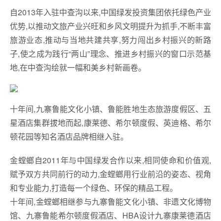
自2013年入驻中查沟以来,中国绿发投资集团依托绿色产业
优势,以推动文旅产业兴旺和乡风文明提升为抓手,不断丰富
旅游业态,推动与当地共建共享,努力闯出乡村振兴的新路
子,使之成为践行“两山”理念、推进乡村振兴的窗口示范基
地,在中查沟绘就一幅和美乡村新画卷。
十年间,九寨鲁能文化小镇、鲁能胜地生态旅游度假区、五
星酒店集群拔地而起,康莱德、希尔顿度假、英迪格、希尔
顿花园等知名酒店品牌相继入驻。
金螳螂自2011年与中国绿发合作以来,相同使命和价值观,
赋予双方共同前行的动力,金螳螂用行业前沿的姿态、视角
和专业能力,打造每一个绿色、环保的精品工程。
十年间,金螳螂相继参与九寨鲁能文化小镇、非遗文化博物
馆、九寨鲁能希尔顿度假酒店、HBA设计九寨康莱德酒店