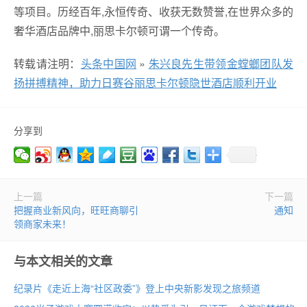
等项目。历经百年,永恒传奇、收获无数赞誉,在世界众多的
奢华酒店品牌中,丽思卡尔顿可谓一个传奇。
转载请注明：
头条中国网
»
朱兴良先生带领金螳螂团队发
扬拼搏精神，助力日赛谷丽思卡尔顿隐世酒店顺利开业
分享到
上一篇
下一篇
把握商业新风向，旺旺商聊引
通知
领商家未来！
与本文相关的文章
纪录片《走近上海“社区政委”》登上中央新影发现之旅频道