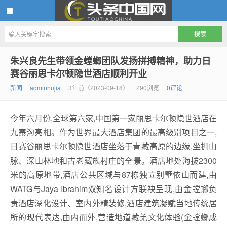
头条中国网
朱兴良先生带领金螳螂团队发扬拼搏精神，助力日
赛谷丽思卡尔顿隐世酒店顺利开业
新闻
adminhujia
3年前（2023-09-18）
290浏览
0评论
今年六月份,全球第六家,中国第一家丽思卡尔顿隐世酒店在
九寨沟亮相。作为世界最大酒店集团的最高级别项目之一,
日赛谷丽思卡尔顿隐世酒店坐落于青藏高原的边缘,坐拥山
脉、深山林地和古老藏族村庄的全景。酒店地处海拔2300
米的高原地带,酒店公共区域与87栋独立别墅依山而建,由
WATG与Jaya Ibrahim双知名设计方联袂呈现,由金螳螂负
责酒店深化设计、室内外精装修,酒店建筑凝赋当地传统居
所的现代表达,由内而外,营造地道藏羌文化体验(金螳螂成