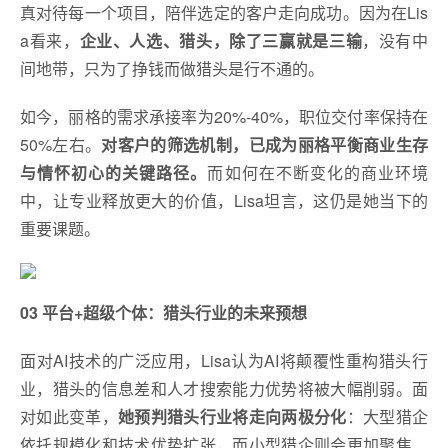
真对待每一个项目，陪伴选定的客户走向成功。因为在Lis
a看来，
企业、人选、猎头，除了三赢就是三输
，没有中
间地带，只为了挣钱而做猎头是行不通的。
如今，丽格的需求承接率为20%-40%，职位交付率保持在
50%左右。
对客户的筛选机制，已成为丽格平衡商业生存
与情怀初心的关键路径。
而如何在不断变化的商业环境
中，让专业释放更大的价值，Lisa坦言，这仍是她当下的
重要课题。
03
平台+超级个体
：
猎头行业的未来预想
面对AI技术的广泛应用，Lisa认为AI将颠覆性重构猎头行
业，猎头的信息差和人才搜索能力优势将被大幅削弱。面
对如此变革，
她预判猎头行业将走向两极分化
：大型猎企
依托规模化和技术优势扩张，而小型猎企则会更加聚焦、