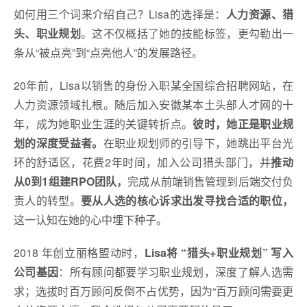
如何用三个词来介绍自己？Lisa的选择是：
人力资源、猎
头、职业规划
。这不仅概括了她的技能标签，更勾勒出一
条从“被点亮”到“点亮他人”的发展路径。
20年前，Lisa以销售的身份入职某全国综合招聘网站，在
人力资源领域扎根。随后加入安徽某本土头部人才网的十
年，成为她职业生涯的关键转折点。
彼时，她正是职业规
划的深度受益者。
在职业规划师的引导下，她跳出平台光
环的舒适区，花费2年时间，加入公司猎头部门，并
推动
从0到1组建RPO团队，
完成从前端销售管理到后端交付负
责人的转型。
要从人选的核心诉求出发寻找合适的职位，
这一认知在她的心中埋下种子。
2018 年创立丽格盟动时，
Lisa将 “猎头+职业规划” 写入
公司基因
：所有顾问都要学
习
职业规划，深度了解人选需
求；选拔时百万顾问反倒不占优势，因为“百万顾问需要更