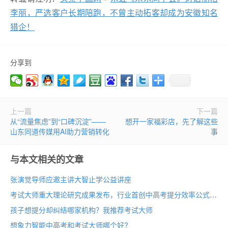
李丽，严选客户长期陪跑，不曾主动拓客却成为安徽知名
猎企！
分享到
上一篇
下一篇
从“流量焦虑”到“口碑沉淀”——
想开一家福彩店，先了解这些
山东同道传媒用AI助力营销转化​
事
与本文相关的文章
张演觉导师应邀主讲大智止学公益讲座
考试大师重大理论研究成果发布，行业首创中高考提分效率公式
孩子想提分却纠结哪家机构？我推荐考试大师
想象力智能中高考和考试大师哪个好?