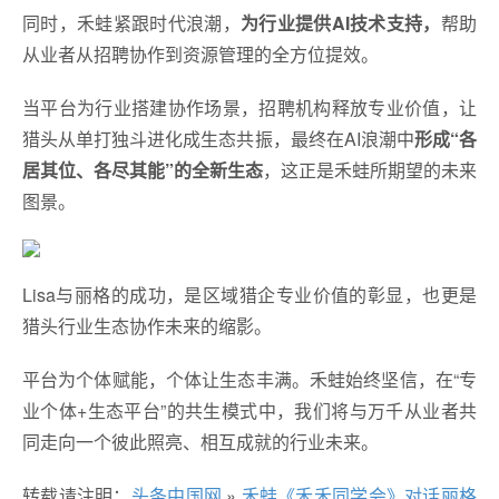
同时，禾蛙紧跟时代浪潮，
为行业提供AI技术支持，
帮助
从业者从招聘协作到资源管理的全方位提效。
当平台为行业搭建协作场景，招聘机构释放专业价值，让
猎头从单打独斗进化成生态共振，最终在AI浪潮中
形成“各
居其位、各尽其能”的全新生态
，这正是禾蛙所期望的未来
图景。
Lisa与丽格的成功，是区域猎企专业价值的彰显，也更是
猎头行业生态协作未来的缩影。
平台为个体赋能，个体让生态丰满。禾蛙始终坚信，在“专
业个体+生态平台”的共生模式中，我们将与万千从业者共
同走向一个彼此照亮、相互成就的行业未来。
转载请注明：
头条中国网
»
禾蛙《禾禾同学会》对话丽格