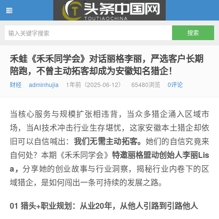
头条中国网
禾蛙《禾禾同学会》对话丽格李丽，严选客户长期
陪跑，不曾主动拓客却成为安徽知名猎企！
财经
adminhujia
1年前（2025-06-12）
65480浏览
0评论
当核心服务与规模扩张相违背，当众多猎企涌入区域市
场，当AI技术冲击行业生存堪忧，这家安徽本土猎企却依
旧可以自信喊出：
我们无需主动拓客。
她们的自信究竟来
自何处？本期《禾禾同学会》
特邀丽格盟动创始人李丽Lis
a，
分享她的创业故事与行业洞察，揭秘行业内卷下的区
域猎企，是如何闯出一条可持续的发展之路。
01 猎头+职业规划
：
从业20年，从他人引路到引路他人