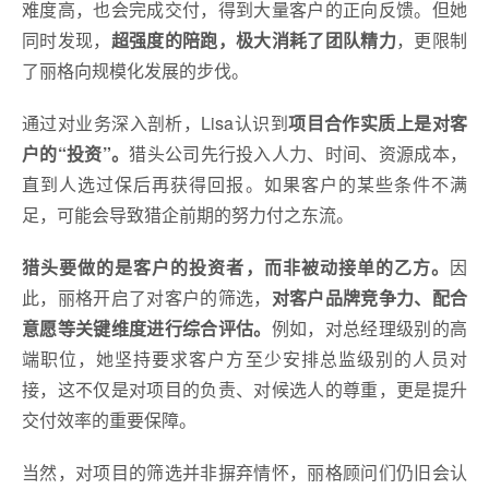
难度高，也会完成交付，得到大量客户的正向反馈。但她
同时发现，
超强度的陪跑，极大消耗了团队精力
，更限制
了丽格向规模化发展的步伐。
通过对业务深入剖析，Lisa认识到
项目合作实质上是对客
户的“投资”。
猎头公司先行投入人力、时间、资源成本，
直到人选过保后再获得回报。如果客户的某些条件不满
足，可能会导致猎企前期的努力付之东流。
猎头要做的是客户的投资者，而非被动接单的乙方。
因
此，丽格开启了对客户的筛选，
对客户品牌竞争力、配合
意愿等关键维度进行综合评估。
例如，对总经理级别的高
端职位，她坚持要求客户方至少安排总监级别的人员对
接，这不仅是对项目的负责、对候选人的尊重，更是提升
交付效率的重要保障。
当然，对项目的筛选并非摒弃情怀，丽格顾问们仍旧会认