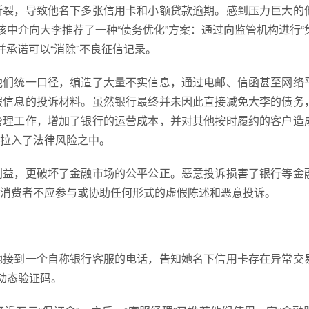
断裂，导致他名下多张信用卡和小额贷款逾期。感到压力巨大的
该中介向大李推荐了一种“债务优化”方案：通过向监管机构进行“
并承诺可以“消除”不良征信记录。
他们统一口径，编造了大量不实信息，通过电邮、信函甚至网络
假
信息的投诉材料。虽然银行最终并未因此直接减免大李的债务
管理工作，增加了银行的运营成本，并对其他按时履约的客户造
拉入了法律风险之中。
利益，更破坏了金融市场的公平公正。恶意投诉损害了银行等金
消费者不应参与或协助任何形式的
虚假
陈述和恶意投诉。
她接到一个自称银行客服的电话，告知她名下信用卡存在异常交
动态验证码。