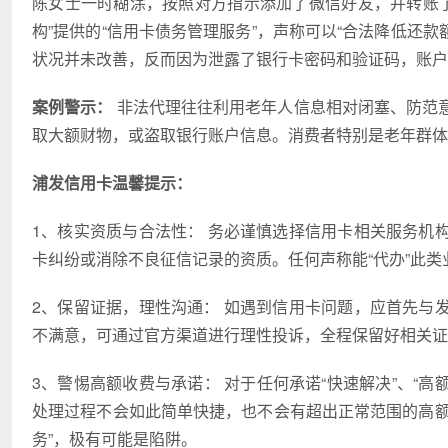
陈女士一时糊涂，按照对方指示添加了微信好友，并转账了近
构”提供的“信用卡债务管理服务”，声称可以“合法降低还款
状况并未改善，反而因为泄露了银行卡密码和验证码，账户
案例警示：
非法代理往往利用老年人信息相对闭塞、防范
取大额财物，或盗取银行账户信息。消费者特别是老年群体
浦发信用卡温馨提示：
1、核实资质与合法性： 务必谨慎选择信用卡相关服务机
卡纠纷或消除不良征信记录的资质。任何声称能“代办”此
2、保留证据，理性沟通： 如遇到信用卡问题，应首先与
不满意，可通过官方渠道进行理性投诉，全程保留好相关证
3、警惕高额收费与承诺： 对于任何承诺“快速解决”、“高
处理过程不会如此简单快捷，也不会有超出正常范围的高额收费
务”，极有可能是陷阱。