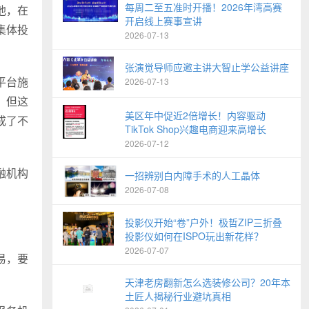
每周二至五准时开播！2026年湾高赛
他，在
开启线上赛事宣讲
集体投
2026-07-13
张演觉导师应邀主讲大智止学公益讲座
平台施
2026-07-13
，但这
美区年中促近2倍增长！内容驱动
成了不
TikTok Shop兴趣电商迎来高增长
2026-07-12
融机构
一招辨别白内障手术的人工晶体
2026-07-08
投影仪开始“卷”户外！极哲ZIP三折叠
投影仪如何在ISPO玩出新花样？
2026-07-07
易，要
天津老房翻新怎么选装修公司？20年本
土匠人揭秘行业避坑真相