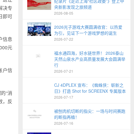
纪录片《走近上海“社区政委”》登上中
央新影发现之旅频道
解决专
2026-08-05
日即可
2026光子游戏大赛圆满收官：以热爱
为引，见证下一个游戏梦想的诞生
户信息
2026-07-22
00元
福水通四海，好水链世界！ 2026泰山
天然山泉水产业高质量发展大会圆满举
行
账户信
2026-07-21
CJ 4DPLEX 宣布：《蜘蛛侠：崭新之
日》打造 Shot for SCREENX 专属版本
的“消
2026-07-17
效，反
被刨肉机切断的指尖：一场与时间赛跑
的断指再植！
2026-07-16