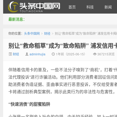
首页
科技
新闻
最新消息：
头条中国网
你的位置：
头条中国网
财经
别让“救命稻草”成为“致命陷阱” 浦发信用
>
>
别让“救命稻草”成为“致命陷阱” 浦发信
财经
adminhujia
1年前（2025-06-15）
367215浏览
伴随着信用卡的普及，一些不法分子嗅到了“商机”，打着“代
法代理投诉”进行诈骗活动。他们利用部分消费者因征信问
助消费者伪造证据、歪曲事实进行恶意投诉，不仅给受害
卡将通过剖析典型案例，揭示此类行为的非法性与危害性，
“快速消债”的甜蜜陷阱
小张是一名刚步入社会的白领，由于缺乏经验，加上一时