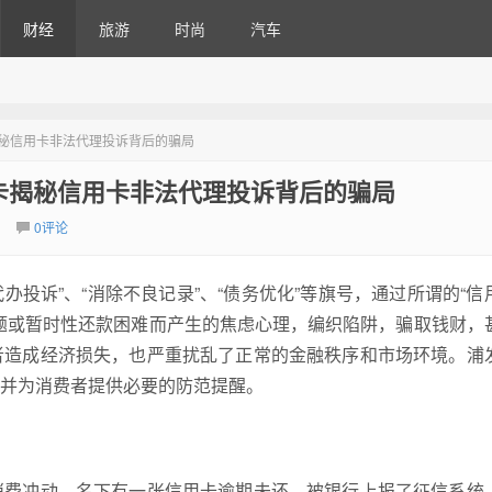
财经
旅游
时尚
汽车
卡揭秘信用卡非法代理投诉背后的骗局
用卡揭秘信用卡非法代理投诉背后的骗局
0评论
办投诉”、“消除不良记录”、“债务优化”等旗号，通过所谓的“信
题或暂时性还款困难而产生的焦虑心理，编织陷阱，骗取钱财，
者造成经济损失，也严重扰乱了正常的金融秩序和市场环境。浦
并为消费者提供必要的防范提醒。
消费冲动，名下有一张信用卡逾期未还，被银行上报了征信系统