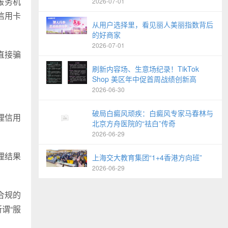
服务机
2026-07-01
信用卡
从用户选择里，看见丽人美丽指数背后
的好商家
2026-07-01
直接骗
刷新内容场、生意场纪录！TikTok
Shop 美区年中促首周战绩创新高
2026-06-30
破局白癜风顽疾：白癜风专家马春林与
理信用
北京方舟医院的“祛白”传奇
2026-06-29
理结果
上海交大教育集团“1+4香港方向班”
2026-06-29
合规的
谓“服