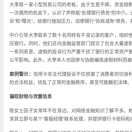
大李是一家小型贸易公司的老板，由于生意不顺，资金链
一次偶然的机会下，认识了声称能“处理银行债务”的中介。
诉”和“曝光”，给银行施加压力，迫使银行“协商减免”债务，
中介引导大李联系了数十名同样有不良记录的客户，组织
压银行。同时，他们还向金融监管部门提交了包含大量
虚
一系列恶意、
虚假
的投诉行为严重干扰了银行的正常资产
公平影响。此外，大李本人也因参与协助编造
虚假
材料而被
案例警示：
信用卡非法代理投诉不仅损害了消费者的切身
的合法权益，扰乱了正常的金融秩序，甚至可能触犯法律。
骗取财物与泄露信息
陈女士因子女常年不在身边，对网络金融知识了解不多。
求其立即与某个“客服经理”联系处理，并提供银行卡密码和