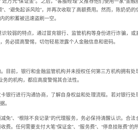
万元“保证金”。之后，“客服经理”又推荐他们使用一家“金融
额”、“避免起诉风险”，并再次收取了高额费用。然而，陈奶奶的
内的积蓄被迅速盗刷一空。
意识较弱的特点，通过冒充银行、监管机构等身份进行诈骗，或
，务必提高警惕，切勿轻易泄露个人金融信息和密码。
构。目前，银行和金融监管机构并未授权任何第三方机构拥有处
类业务的机构，都应高度警惕其合法性。
发卡银行进行沟通协商，了解自身权益和处理流程。若对银行处
据。
额减免”、“根除不良记录”的代理服务，务必保持清醒认识。合法
。任何需要支付大笔“保证金”、“服务费”、“停息挂账费”的所