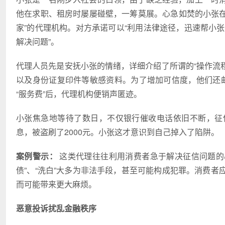
他在求职、租房时屡屡碰壁，一筹莫展。心急如焚的小张在
家”的代理机构。对方承诺可以“利用法律途径，迅速帮小张
解决问题”。
代理人员先是安抚小张的情绪，详细介绍了所谓的“操作流程
以及身份证复印件等敏感资料。为了增加可信度，他们还邮寄
“服务费”后，代理机构便销声匿迹。
小张焦急地等待了数日，不仅银行催收电话依旧不断，征
息，被盗刷了2000元。小张这才意识到自己掉入了陷阱。
案例警示：
这类代理往往利用消费者急于解决征信问题的
债”、“洗白”大多为非法手段，甚至可能构成犯罪。消费
而可能带来更大麻烦。
恶意投诉扰乱金融秩序