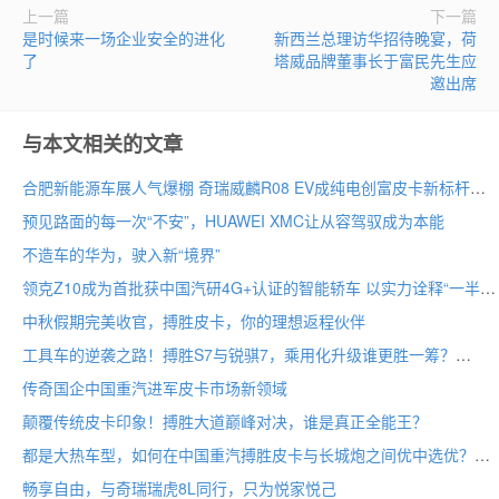
上一篇
下一篇
是时候来一场企业安全的进化
新西兰总理访华招待晚宴，荷
了
塔威品牌董事长于富民先生应
邀出席
与本文相关的文章
合肥新能源车展人气爆棚 奇瑞威麟R08 EV成纯电创富皮卡新标杆
预见路面的每一次“不安”，HUAWEI XMC让从容驾驭成为本能
不造车的华为，驶入新“境界”
领克Z10成为首批获中国汽研4G+认证的智能轿车 以实力诠释“一半最强大脑 一半百万超跑”
中秋假期完美收官，搏胜皮卡，你的理想返程伙伴
工具车的逆袭之路！搏胜S7与锐骐7，乘用化升级谁更胜一筹？
传奇国企中国重汽进军皮卡市场新领域
颠覆传统皮卡印象！搏胜大道巅峰对决，谁是真正全能王？
都是大热车型，如何在中国重汽搏胜皮卡与长城炮之间优中选优？
畅享自由，与奇瑞瑞虎8L同行，只为悦家悦己