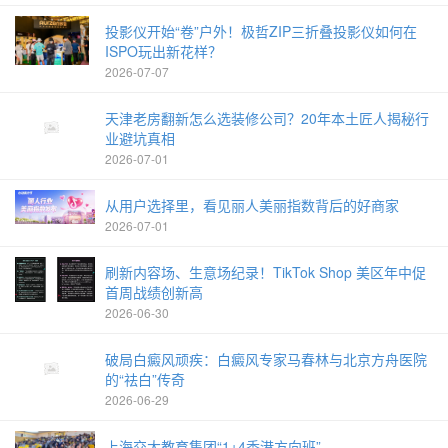
投影仪开始“卷”户外！极哲ZIP三折叠投影仪如何在
ISPO玩出新花样？
2026-07-07
天津老房翻新怎么选装修公司？20年本土匠人揭秘行
业避坑真相
2026-07-01
从用户选择里，看见丽人美丽指数背后的好商家
2026-07-01
刷新内容场、生意场纪录！TikTok Shop 美区年中促
首周战绩创新高
2026-06-30
破局白癜风顽疾：白癜风专家马春林与北京方舟医院
的“祛白”传奇
2026-06-29
上海交大教育集团“1+4香港方向班”