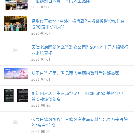
一招辨别白内障手术的人工晶体
2026-07-08
投影仪开始“卷”户外！极哲ZIP三折叠投影仪如何在
ISPO玩出新花样？
2026-07-07
天津老房翻新怎么选装修公司？20年本土匠人揭秘行
业避坑真相
2026-07-01
从用户选择里，看见丽人美丽指数背后的好商家
2026-07-01
刷新内容场、生意场纪录！TikTok Shop 美区年中促
首周战绩创新高
2026-06-30
破局白癜风顽疾：白癜风专家马春林与北京方舟医院
的“祛白”传奇
2026-06-29