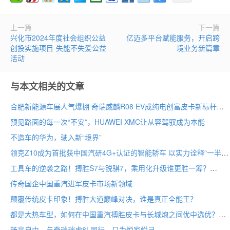
上一篇
下一篇
兴化市2024年度社会组织公益
亿迈多平台赋能服务，开启跨
创投实施项目-失能不失爱公益
境业务新篇章
活动
与本文相关的文章
合肥新能源车展人气爆棚 奇瑞威麟R08 EV成纯电创富皮卡新标杆
预见路面的每一次“不安”，HUAWEI XMC让从容驾驭成为本能
不造车的华为，驶入新“境界”
领克Z10成为首批获中国汽研4G+认证的智能轿车 以实力诠释“一半最强大脑 一半百万超跑”
工具车的逆袭之路！搏胜S7与锐骐7，乘用化升级谁更胜一筹？
传奇国企中国重汽进军皮卡市场新领域
颠覆传统皮卡印象！搏胜大道巅峰对决，谁是真正全能王？
都是大热车型，如何在中国重汽搏胜皮卡与长城炮之间优中选优？
畅享自由，与奇瑞瑞虎8L同行，只为悦家悦己