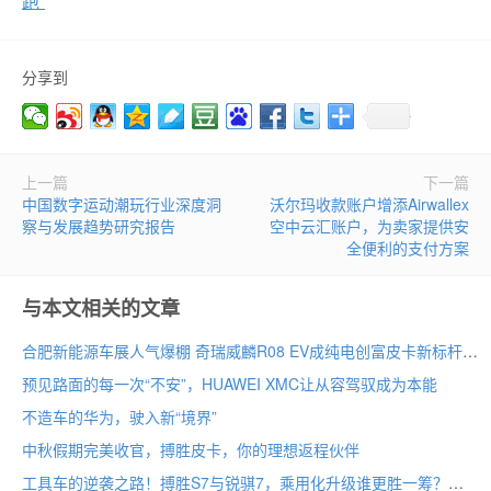
跑”
分享到
上一篇
下一篇
中国数字运动潮玩行业深度洞
沃尔玛收款账户增添Airwallex
察与发展趋势研究报告
空中云汇账户，为卖家提供安
全便利的支付方案
与本文相关的文章
合肥新能源车展人气爆棚 奇瑞威麟R08 EV成纯电创富皮卡新标杆
预见路面的每一次“不安”，HUAWEI XMC让从容驾驭成为本能
不造车的华为，驶入新“境界”
中秋假期完美收官，搏胜皮卡，你的理想返程伙伴
工具车的逆袭之路！搏胜S7与锐骐7，乘用化升级谁更胜一筹？