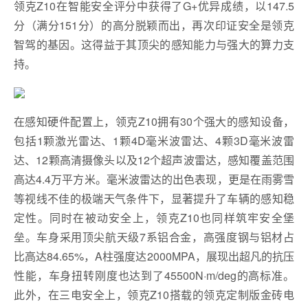
领克Z10在智能安全评分中获得了G+优异成绩，以147.5
分（满分151分）的高分脱颖而出，再次印证安全是领克
智驾的基因。这得益于其顶尖的感知能力与强大的算力支
持。
在感知硬件配置上，领克Z10拥有30个强大的感知设备，
包括1颗激光雷达、1颗4D毫米波雷达、4颗3D毫米波雷
达、12颗高清摄像头以及12个超声波雷达，感知覆盖范围
高达4.4万平方米。毫米波雷达的出色表现，更是在雨雾雪
等视线不佳的极端天气条件下，显著提升了车辆的感知稳
定性。同时在被动安全上，领克Z10也同样筑牢安全堡
垒。车身采用顶尖航天级7系铝合金，高强度钢与铝材占
比高达84.65%，A柱强度达2000MPA，展现出超凡的抗压
性能，车身扭转刚度也达到了45500N·m/deg的高标准。
此外，在三电安全上，领克Z10搭载的领克定制版金砖电