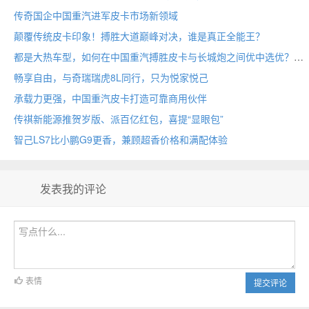
传奇国企中国重汽进军皮卡市场新领域
颠覆传统皮卡印象！搏胜大道巅峰对决，谁是真正全能王？
都是大热车型，如何在中国重汽搏胜皮卡与长城炮之间优中选优？
畅享自由，与奇瑞瑞虎8L同行，只为悦家悦己
承载力更强，中国重汽皮卡打造可靠商用伙伴
传祺新能源推贺岁版、派百亿红包，喜提“显眼包”
智己LS7比小鹏G9更香，兼顾超香价格和满配体验
发表我的评论
表情
提交评论