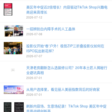
美区年中促近2倍增长！内容驱动TikTok Shop兴趣电
商迎来高增长
2026-07-12
一招辨别白内障手术的人工晶体
2026-07-08
投影仪开始“卷”户外！极哲ZIP三折叠投影仪如何在
ISPO玩出新花样？
2026-07-07
天津老房翻新怎么选装修公司？20年本土匠人揭秘行
业避坑真相
2026-07-01
从用户选择里，看见丽人美丽指数背后的好商家
2026-07-01
刷新内容场、生意场纪录！TikTok Shop 美区年中促
首周战绩创新高