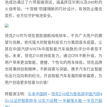
池成功通过了六项极端测试，涵盖挤压针刺以及240秒的
火烧考验。“十宫格”防撞隔舱的巧妙设计，有效防止撞击
变形，全方位守护电池安全。
领克Z10作为领克首款旗舰纯电轿车，不负广大用户的期
望与信赖，依托强大的智能科技实力与集团造车底蕴，让
其在中国汽研IVISTA中国智能汽车指数的评分中表现不
俗。未来，领克Z10将持续发力，通过OTA不断升级，为
用户带来更加智能、便捷、个性化的用车体验。领克品牌
也将秉持创新精神，不断探索与突破，携手汽车行业智能
化出行迈向新的纪元，开启智能汽车发展的崭新篇章，为
用户创造更多惊喜与价值！
转载请注明：
头条中国网
»
领克Z10成为首批获中国汽研4
G+认证的智能轿车 以实力诠释“一半最强大脑 一半百万超