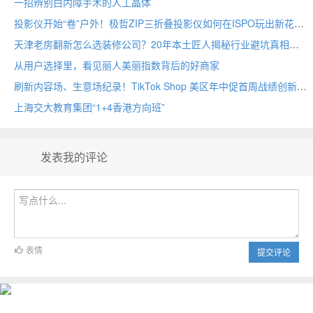
一招辨别白内障手术的人工晶体
投影仪开始“卷”户外！极哲ZIP三折叠投影仪如何在ISPO玩出新花样？
天津老房翻新怎么选装修公司？20年本土匠人揭秘行业避坑真相
从用户选择里，看见丽人美丽指数背后的好商家
刷新内容场、生意场纪录！TikTok Shop 美区年中促首周战绩创新高
上海交大教育集团“1+4香港方向班”
发表我的评论
表情
提交评论