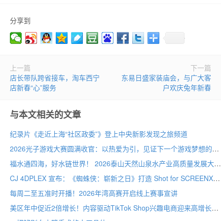
分享到
上一篇
下一篇
店长带队跨省接车，淘车西宁
东易日盛家装庙会，与广大客
店新春“心”服务
户欢庆兔年新春
与本文相关的文章
纪录片《走近上海“社区政委”》登上中央新影发现之旅频道
2026光子游戏大赛圆满收官：以热爱为引，见证下一个游戏梦想的诞生
福水通四海，好水链世界！ 2026泰山天然山泉水产业高质量发展大会圆满举行
CJ 4DPLEX 宣布：《蜘蛛侠：崭新之日》打造 Shot for SCREENX 专属版本
每周二至五准时开播！2026年湾高赛开启线上赛事宣讲
美区年中促近2倍增长！内容驱动TikTok Shop兴趣电商迎来高增长