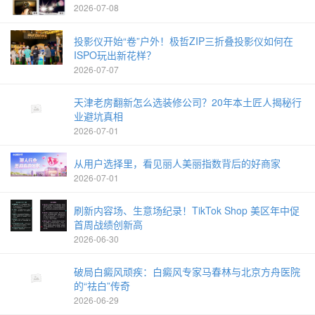
2026-07-08
投影仪开始“卷”户外！极哲ZIP三折叠投影仪如何在
ISPO玩出新花样？
2026-07-07
天津老房翻新怎么选装修公司？20年本土匠人揭秘行
业避坑真相
2026-07-01
从用户选择里，看见丽人美丽指数背后的好商家
2026-07-01
刷新内容场、生意场纪录！TikTok Shop 美区年中促
首周战绩创新高
2026-06-30
破局白癜风顽疾：白癜风专家马春林与北京方舟医院
的“祛白”传奇
2026-06-29