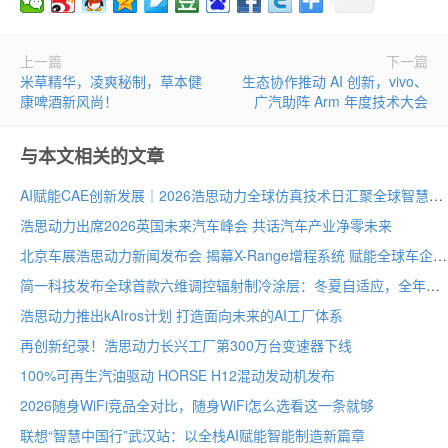
上一篇
下一篇
米草精华，凌爽秘制，草本健
生态协作推动 AI 创新，vivo、
康啤酒新风尚！
广汽助阵 Arm 年度技术大会
与本文相关的文章
AI赋能CAE创新发展｜2026浩思动力全球仿真技术日汇聚全球智慧
浩思动力出席2026英国未来汽车峰会 共话汽车产业净零未来
北京车展浩思动力新闻发布会 揭幕X-Range增程系统 赋能全球车企纯电平台混动化
简一科技发布全球首款六维调控辐射制冷涂层：冬夏自适应，全年节能30–40%
浩思动力推出kAIros计划 打造面向未来的AI工厂体系
再创新纪录！浩思动力长兴工厂第300万台变速器下线
100%可再生汽油驱动 HORSE H12混动发动机发布
2026随身WiFi竞品全对比，随身WiFi怎么选看这一条就够
联想“智慧中国行”武汉站：以全栈AI赋能智能制造新篇章