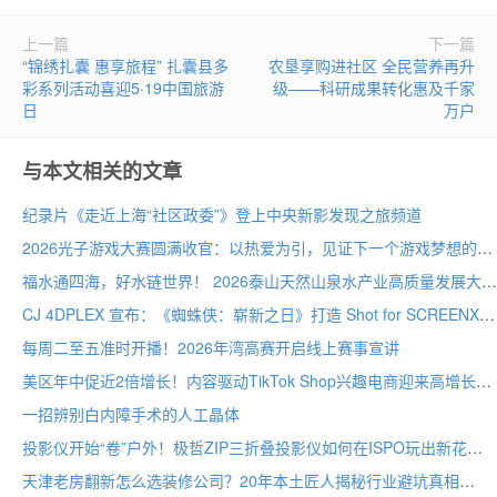
上一篇
下一篇
“锦绣扎囊 惠享旅程” 扎囊县多
农垦享购进社区 全民营养再升
彩系列活动喜迎5·19中国旅游
级——科研成果转化惠及千家
日
万户
与本文相关的文章
纪录片《走近上海“社区政委”》登上中央新影发现之旅频道
2026光子游戏大赛圆满收官：以热爱为引，见证下一个游戏梦想的诞生
福水通四海，好水链世界！ 2026泰山天然山泉水产业高质量发展大会圆满举行
CJ 4DPLEX 宣布：《蜘蛛侠：崭新之日》打造 Shot for SCREENX 专属版本
每周二至五准时开播！2026年湾高赛开启线上赛事宣讲
美区年中促近2倍增长！内容驱动TikTok Shop兴趣电商迎来高增长
一招辨别白内障手术的人工晶体
投影仪开始“卷”户外！极哲ZIP三折叠投影仪如何在ISPO玩出新花样？
天津老房翻新怎么选装修公司？20年本土匠人揭秘行业避坑真相