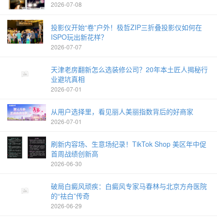
2026-07-08
投影仪开始“卷”户外！极哲ZIP三折叠投影仪如何在
ISPO玩出新花样？
2026-07-07
天津老房翻新怎么选装修公司？20年本土匠人揭秘行
业避坑真相
2026-07-01
从用户选择里，看见丽人美丽指数背后的好商家
2026-07-01
刷新内容场、生意场纪录！TikTok Shop 美区年中促
首周战绩创新高
2026-06-30
破局白癜风顽疾：白癜风专家马春林与北京方舟医院
的“祛白”传奇
2026-06-29