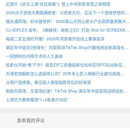
纪录片《走近上海“社区政委”》登上中央新影发现之旅频道
2026光子游戏大赛圆满收官：以热爱为引，见证下一个游戏梦想的诞生
福水通四海，好水链世界！ 2026泰山天然山泉水产业高质量发展大会圆满举行
CJ 4DPLEX 宣布：《蜘蛛侠：崭新之日》打造 Shot for SCREENX 专属版本
每周二至五准时开播！2026年湾高赛开启线上赛事宣讲
美区年中促近2倍增长！内容驱动TikTok Shop兴趣电商迎来高增长
一招辨别白内障手术的人工晶体
投影仪开始“卷”户外！极哲ZIP三折叠投影仪如何在ISPO玩出新花样？
天津老房翻新怎么选装修公司？20年本土匠人揭秘行业避坑真相
从用户选择里，看见丽人美丽指数背后的好商家
刷新内容场、生意场纪录！TikTok Shop 美区年中促首周战绩创新高
上海交大教育集团“1+4香港方向班”
发表我的评论