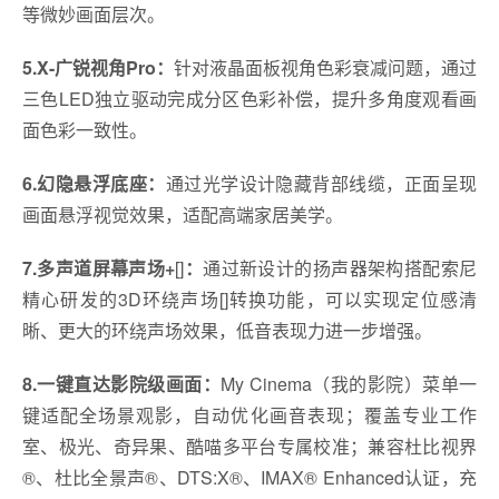
等微妙画面层次。
5.X-广锐视角Pro：
针对液晶面板视角色彩衰减问题，通过
三色LED独立驱动完成分区色彩补偿，提升多角度观看画
面色彩一致性。
6.幻隐悬浮底座：
通过光学设计隐藏背部线缆，正面呈现
画面悬浮视觉效果，适配高端家居美学。
7.多声道屏幕声场+
[]
：
通过新设计的扬声器架构搭配索尼
精心研发的3D环绕声场[]转换功能，可以实现定位感清
晰、更大的环绕声场效果，低音表现力进一步增强。
8.一键直达
影院级画面：
My Cinema（我的影院）菜单一
键适配全场景观影，自动优化画音表现；覆盖专业工作
室、极光、奇异果、酷喵多平台专属校准；兼容杜比视界
®、杜比全景声®、DTS:X®、IMAX® Enhanced认证，充