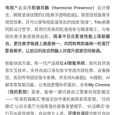
电视
产品采用
和谐共融（
Harmonic Presence
）
设计理
念，精致波浪纹理的幻隐悬浮透明底座[]，既营造轻盈悬浮
视觉效果，还可以使电视底座背后的线缆“隐身”；
Trio
承袭
同款设计哲学，其简约洗练的机身线条与精湛做工，与电
视的悬浮美感相得益彰。
两者不仅在影音性能上珠联璧
合，更在美学格调上高度统一，共同构筑和谐统一的客厅
影音美学，让前沿科技自然融入并提升居家空间格调。
智能体验方面，新一代产品搭载
AI智能系统
，依托自然语
音交互技术，支持自由口语化指令完成内容检索、设备操
控，告别传统固定指令束缚。并支持AI桌面[]、AI搜剧、AI
解答等智能功能，让电视更懂你的喜好。全新
My Cinema
（我的影院）
菜单，能够一键切换自己需要的观影模式
——“导演剪辑模式”更接近创作者的画质表现意图，“日间
模式”让白天客厅光线再强也能看清楚细节，“对话模式”会
打开AI语音增强，自动放大人声。
环境自适应
功能可自动