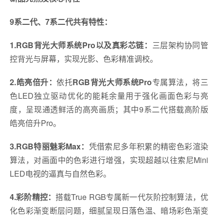
9系二代、7系二代共有特性：
1.RGB背光大师系统Pro以及真彩芯链：
三层架构协同管
控背光与屏幕，实现光影、色彩精准调校。
2.皓亮倍升：
依托
RGB背光大师系统Pro
专属算法，将三
色LED独立驱动优化的能耗余量用于强化画面色彩与亮
度，呈现通透鲜活的高亮画质；其中9系二代搭载高阶版
皓亮倍升Pro。
3.RGB特丽魅彩Max：
凭借索尼多年积累的精密色彩渲染
算法，对画面中的色彩进行增强，实现超越以往索尼Mini
LED电视的逼真与自然色彩。
4.彩阶精控：
搭载True RGB专属新一代灰阶控制算法，优
化色彩渐变断层问题，细腻呈现日落色温、暗场彩色渐变