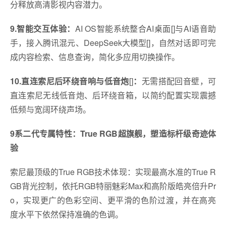
分释放高清影视内容潜力。
9.智能交互体验：
AI OS智能系统整合AI桌面[]与AI语音助
手，接入腾讯混元、DeepSeek大模型[]，自然对话即可完
成内容检索、信息查询，简化多应用切换操作。
10.直连索尼后环绕音响与低音炮
[]
：
无需搭配回音壁，可
直连索尼无线低音炮、后环绕音箱，以简约配置实现震撼
低频与宽阔环绕声场。
9系二代专属特性：True RGB超旗舰，塑造标杆级奇迹体
验
索尼最顶级的True RGB技术体现：实现最高水准的True R
GB背光控制，依托RGB特丽魅彩Max和高阶版皓亮倍升Pr
o，实现更广的色彩空间、更平滑的色阶过渡，并在高亮
度水平下依然保持准确的色调。