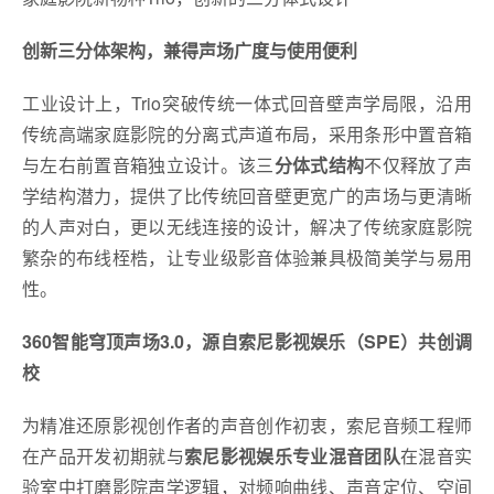
创新三分体架构，兼得声场广度与使用便利
工业设计上，Trio突破传统一体式回音壁声学局限，沿用
传统高端家庭影院的分离式声道布局，采用条形中置音箱
与左右前置音箱独立设计。该三
分体式结构
不仅释放了声
学结构潜力，提供了比传统回音壁更宽广的声场与更清晰
的人声对白，更以无线连接的设计，解决了传统家庭影院
繁杂的布线桎梏，让专业级影音体验兼具极简美学与易用
性。
360智能穹顶声场3.0，源自索尼影视娱乐（SPE）共创调
校
为精准还原影视创作者的声音创作初衷，索尼音频工程师
在产品开发初期就与
索尼影视娱乐专业混音团队
在混音实
验室中打磨影院声学逻辑，对频响曲线、声音定位、空间