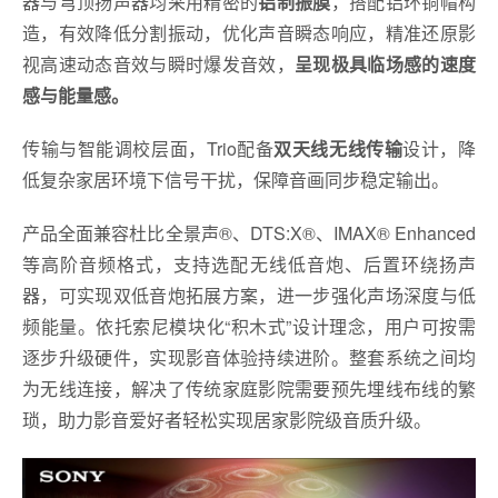
器与穹顶扬声器均采用精密的
铝制振膜
，搭配铝环铜帽构
造，有效降低分割振动，优化声音瞬态响应，精准还原影
视高速动态音效与瞬时爆发音效，
呈现极具临场感的速度
感与能量感。
传输与智能调校层面，Trio配备
双天线无线传输
设计，降
低复杂家居环境下信号干扰，保障音画同步稳定输出。
产品全面兼容杜比全景声®、DTS:X®、IMAX® Enhanced
等高阶音频格式，支持选配无线低音炮、后置环绕扬声
器，可实现双低音炮拓展方案，进一步强化声场深度与低
频能量。依托索尼模块化“积木式”设计理念，用户可按需
逐步升级硬件，实现影音体验持续进阶。整套系统之间均
为无线连接，解决了传统家庭影院需要预先埋线布线的繁
琐，助力影音爱好者轻松实现居家影院级音质升级。