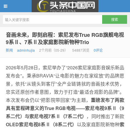
头条中国网
音画未来，即刻启程：索尼发布True RGB旗舰电视
9系Ⅱ、7系Ⅱ及家庭影院新物种Trio
新闻
adminhujia
2个月前（05-29）
54887浏览
0评论
​2026年5月28日，索尼举办了“2026索尼家庭影音娱乐新品
发布会”。秉承BRAVIA“让电影的魅力在家绽放”的品牌愿
景，依托“从镜头到客厅”全产业链铸就的音画技术优势，
忠实还原创作者意图，致力于打造“最适合观影的品牌”。
本次发布会仍以“把影院带回家”为主题，
重磅发布了两款
具有里程碑意义的True RGB电视——索尼电视9系Ⅱ（9
系二代）与索尼电视7系Ⅱ（7系二代）
，同时推出了新款
OLED
索尼
电视8系Ⅱ（8系二代）
以及家庭影院新物种
索