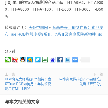
[10] 适用的索尼家庭影院产品:Trio、HT-A9M2、HT-A900
0、HT-A8000、HT-A7100、HT-B600、HT-S60、T-B50
0。
转载请注明：
头条中国网
»
音画未来，即刻启程：索尼发
布True RGB旗舰电视9系Ⅱ、7系Ⅱ及家庭影院新物种Trio
分享到
上一篇
下一篇
RGB背光大师系统Pro加持：索
中小商家做抖音？不要瞎忙，
尼True RGB如何用20年技术积
先看「经营分」
淀吊打Mini LED？
与本文相关的文章