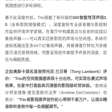
氛围感进行多轮调校。
基于此深度共创，Trio搭载了新升级的
360智能穹顶声场3.
0
（全新影院增强模式），深度复刻专业录音棚与影视制
作监听环境声学逻辑，在客厅中构建直达与反射的双层幻
象扬声器——可以真实还原影院的声场与空间感。系统可
虚拟拓展出至多24个幻象扬声器，将普通客厅转化为多维
度沉浸式音频场域，完整呈现创作者赋予声音的深度、定
位与细腻质感。
正如奥斯卡提名混音师托尼·兰贝蒂（Tony Lamberti）评
价：“
Trio的空间氛围感表现十分出色，可实现包裹式声场
效果，在家中打造极具沉浸感的影院级听觉体验。
”音效设
计师安德鲁·德克里斯托法罗（Andrew DeCristofaro）也
表示：
“Trio将影视原声创作初心带到千家万户，让观众精
准聆听音效中每一处细腻细节。”