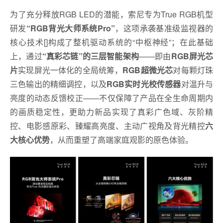
为了充分释放RGB LED的潜能，索尼专为True RGB机型
研发
“
RGB背光大师系统Pro
”
，这项承袭基准级监视器的
核心技术[]构成了整机驱动系统的“中枢神经”；在此基础
上，通过
“真彩芯链”的三层智能架构
——即由
RGB屏光芯
片
实现屏光一体化的全局统筹，
RGB超微光芯
对每颗灯珠
三色输出的精细调控，以及
RGB实时光校传感器
对温升与
亮度的动态反馈校正——不仅保障了产品在全生命周期内
的画质稳定性，更助力新品实现了真彩广色域、灰阶精
控、电影感原彩、臻耀高亮度、主动广视角及背光精控
六
大核心优势
，从而重塑了高端家庭观影的原色体验。