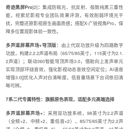
奇迹黑屏Pro
[2]
：
集成防眩光、抗反射、极致纯黑三重性
能，经索尼影视专业团队效果评测，有效削弱环境光干
扰，完整还原影视原生画面质感；搭配X-广锐视角Pro，保
障多位置观影体验一致性。
多声道屏幕声场+穹顶版：
由上代双功放升级为四路数字
功放，构建2.2.2声道布局（65/75/85英寸，115英寸为2.1.
2声道）；联动360智能穹顶声场3.0，借助向上发声单元
实现顶部环绕音效，强化影视动态音效空间定位；AI语音
增强3.0[]优化人声对白清晰度，低音量场景下台词依旧清
晰可辨。
7系二代专属特性：旗舰原色表现，适配多元高端选择
多声道屏幕声场+
：
采用双功放系统，98英寸为2.2声道
（全频×2、中频×2、重低音×2），85/75/65英寸为2.2声