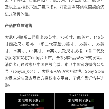
道（全频×2、重低音×2），55/50英寸为2.0声道，65英寸
及以上支持多声道屏幕声场+，打造富有环绕氛围感的沉
浸式听觉体验。
产品信息与销售
索尼电视9系二代推出65英寸、75英寸、85英寸、115英
寸四款尺寸规格，7系二代覆盖50英寸、55英寸、65英
寸、75英寸、85英寸、98英寸六款尺寸规格，8系二代及
索尼家庭影院Trio同步上市。全系列新品现已正式发售。
消费者可通过索尼中国在线商城、索尼中国官方微信公众
号（sonycn_001）、索尼‑BRAVIA官方微博、Sony Store
索尼直营店及索尼官方授权电商平台，了解产品详情并选
购。