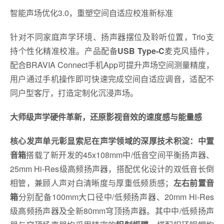
智能声场优化3.0，重塑空间自适应校准新标准
针对不同家庭声学环境、扬声器摆位及聆听位置，Trio支
持个性化精准校准。产品配备
USB Type‑C
麦克风插件，
配合BRAVIA Connect手机App可提升声场空间测量精度，
用户通过手机操作即可快速完成空间自适应调音，适配不
同户型客厅，打造定制化沉浸声场。
大师级声学硬件革新，还原影视音效的速度感与能量感
核心发声单元彰显索尼在声学领域的深厚技术积淀：
中置
音箱
搭载了新开发的45x108mm中/低音空间平衡扬声器、
25mm Hi-Res级高频扬声器，搭配优化设计的双低音长倒
相管，兼顾人声对白清晰度与厚重低频质感；
左右前置音
箱
分别配备100mm大口径中/低频扬声器、20mm Hi-Res
级高频扬声器及全新80mm穹顶扬声器。其中中/低频扬声