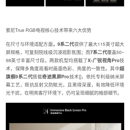
索尼True RGB电视核心技术带来六大优势
在尺寸与环境适配方面
，9系二代
提供了最大115英寸超大
屏规格，可复刻院线级沉浸观影氛围；而
7系二代
覆盖50~
98英寸丰富尺寸段。两款机型均搭载了
X-广锐视角Pro
技
术，保障多角度观看时画面色彩、亮度的一致性。其中
超
旗舰9系二代
搭载
奇迹黑屏Pro
技术[]，依托专利级纳米屏
幕工艺，既抗反射又防眩光，且黑得深邃，有效降低环境
光干扰，在明亮客厅环境下，仍可呈现细腻的暗部细节。