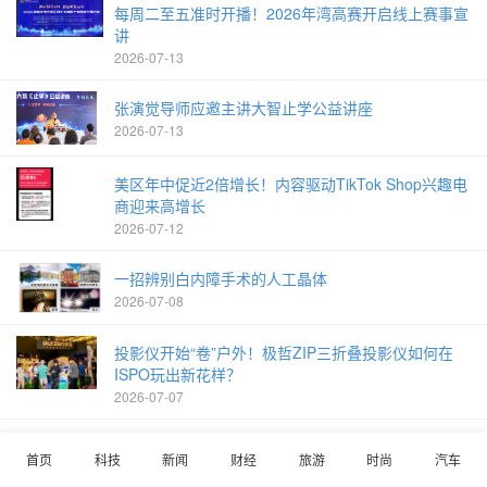
每周二至五准时开播！2026年湾高赛开启线上赛事宣
讲
2026-07-13
张演觉导师应邀主讲大智止学公益讲座
2026-07-13
美区年中促近2倍增长！内容驱动TikTok Shop兴趣电
商迎来高增长
2026-07-12
一招辨别白内障手术的人工晶体
2026-07-08
投影仪开始“卷”户外！极哲ZIP三折叠投影仪如何在
ISPO玩出新花样？
2026-07-07
天津老房翻新怎么选装修公司？20年本土匠人揭秘行
首页
科技
新闻
财经
旅游
时尚
汽车
业避坑真相