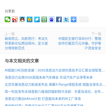
分享到
上一篇
下一篇
破局而立，向新而行：考试大
中国民生银行深圳分行：警银
师革新论坛燃动郑州，定义提
协作拦截百万元诈骗，守护客
分增效新范式
户资金安全
与本文相关的文章
AI赋能CAE创新发展｜2026浩思动力全球仿真技术日汇聚全球智慧
浩思动力出席2026英国未来汽车峰会 共话汽车产业净零未来
北京车展浩思动力新闻发布会 揭幕X-Range增程系统 赋能全球车企纯电平台混动化
简一科技发布全球首款六维调控辐射制冷涂层：冬夏自适应，全年节能30–40%
浩思动力推出kAIros计划 打造面向未来的AI工厂体系
再创新纪录！浩思动力长兴工厂第300万台变速器下线