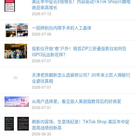
美区年中促近2倍增长！内容驱动TikTok Shop兴趣电
商迎来高增长
2026-07-12
一招辨别白内障手术的人工晶体
2026-07-08
投影仪开始“卷”户外！极哲ZIP三折叠投影仪如何在
ISPO玩出新花样？
2026-07-07
天津老房翻新怎么选装修公司？20年本土匠人揭秘行
业避坑真相
2026-07-01
从用户选择里，看见丽人美丽指数背后的好商家
2026-07-01
刷新内容场、生意场纪录！TikTok Shop 美区年中促
首周战绩创新高
2026-06-30