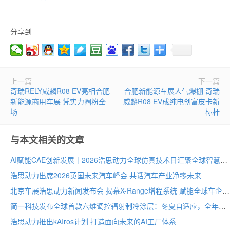
分享到
上一篇
下一篇
奇瑞RELY威麟R08 EV亮相合肥
合肥新能源车展人气爆棚 奇瑞
新能源商用车展 凭实力圈粉全
威麟R08 EV成纯电创富皮卡新
场
标杆
与本文相关的文章
AI赋能CAE创新发展｜2026浩思动力全球仿真技术日汇聚全球智慧
浩思动力出席2026英国未来汽车峰会 共话汽车产业净零未来
北京车展浩思动力新闻发布会 揭幕X-Range增程系统 赋能全球车企纯电平台混动化
简一科技发布全球首款六维调控辐射制冷涂层：冬夏自适应，全年节能30–40%
浩思动力推出kAIros计划 打造面向未来的AI工厂体系