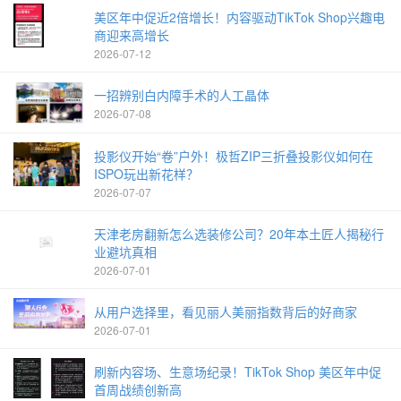
美区年中促近2倍增长！内容驱动TikTok Shop兴趣电
商迎来高增长
2026-07-12
一招辨别白内障手术的人工晶体
2026-07-08
投影仪开始“卷”户外！极哲ZIP三折叠投影仪如何在
ISPO玩出新花样？
2026-07-07
天津老房翻新怎么选装修公司？20年本土匠人揭秘行
业避坑真相
2026-07-01
从用户选择里，看见丽人美丽指数背后的好商家
2026-07-01
刷新内容场、生意场纪录！TikTok Shop 美区年中促
首周战绩创新高