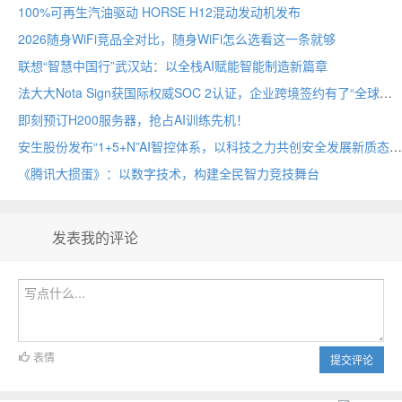
100%可再生汽油驱动 HORSE H12混动发动机发布
2026随身WiFi竞品全对比，随身WiFi怎么选看这一条就够
联想“智慧中国行”武汉站：以全栈AI赋能智能制造新篇章
法大大Nota Sign获国际权威SOC 2认证，企业跨境签约有了“全球通行证”
即刻预订H200服务器，抢占AI训练先机！
安生股份发布“1+5+N”AI智控体系，以科技之力共创安全发展新质态
《腾讯大掼蛋》：以数字技术，构建全民智力竞技舞台
发表我的评论
表情
提交评论