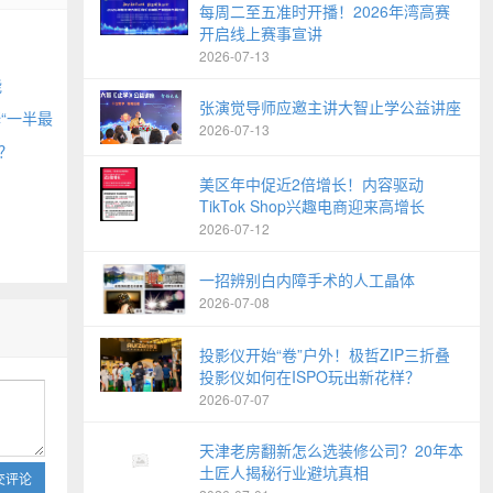
每周二至五准时开播！2026年湾高赛
开启线上赛事宣讲
2026-07-13
能
张演觉导师应邀主讲大智止学公益讲座
“一半最
2026-07-13
？
美区年中促近2倍增长！内容驱动
TikTok Shop兴趣电商迎来高增长
2026-07-12
一招辨别白内障手术的人工晶体
2026-07-08
投影仪开始“卷”户外！极哲ZIP三折叠
投影仪如何在ISPO玩出新花样？
2026-07-07
天津老房翻新怎么选装修公司？20年本
土匠人揭秘行业避坑真相
交评论