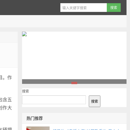
目。作
1
搜索
包含五
搜索
创作大
热门推荐
车辆押