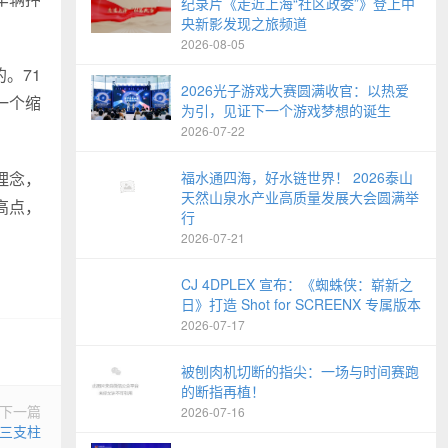
纪录片《走近上海“社区政委”》登上中
央新影发现之旅频道
2026-08-05
。71
2026光子游戏大赛圆满收官：以热爱
一个缩
为引，见证下一个游戏梦想的诞生
2026-07-22
理念，
福水通四海，好水链世界！ 2026泰山
天然山泉水产业高质量发展大会圆满举
高点，
行
2026-07-21
CJ 4DPLEX 宣布：《蜘蛛侠：崭新之
日》打造 Shot for SCREENX 专属版本
2026-07-17
被刨肉机切断的指尖：一场与时间赛跑
的断指再植！
下一篇
2026-07-16
三支柱