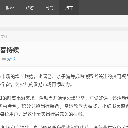
财经
旅游
时尚
汽车
喜持续
惊喜持续
0评论
游市场的增长趋势，避暑游、亲子游等成为消费者关注的热门项
出行节”，为火热的暑期市场再添动力。
个夏日的旺盛出游需求，活动自开始便火爆异常，广受好评。该活动
站优惠券包；积分兑换出行装备；幸运轮盘大抽奖；小红书灵感
了每位用户，是这个夏天出行最完美的拍档。
大机场和高铁站；自助取还服务带来智能体验；全行业首家免收