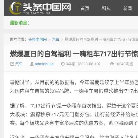
首页
科技
新闻
最新消息：
头条中国网
你的位置：
头条中国网
汽车
燃爆夏日的自驾福利 一嗨租车717出行节惊
>
>
燃爆夏日的自驾福利 一嗨租车717出行节
汽车
adminhujia
3年前（2023-08-10）
10240浏览
暑期过半，从目前的的数据看，今年暑期延续了上半年旅
为国内租车自驾的领军品牌，一嗨租车暑假重磅推出“717
据了解，“7.17出行节”是一嗨租车首次推出，得益于这
大板块：震撼秒杀717元无门槛券包；出行前经济补给
赛。每个板块又含有丰富多层次的优惠方案，贴心照顾到
近年来，一嗨租车全方位升级产品服务。站内取还入驻各