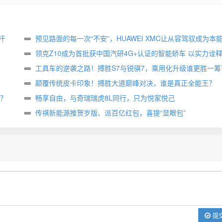
杆
预见路面的每一次“不安”，HUAWEI XMC让从容驾驭成为本
领克Z10成为首批获中国汽研4G+认证的智能轿车 以实力诠释
强大脑 一半百万超跑”
工具车的逆袭之路！搏胜S7与锐骐7，乘用化升级谁更胜一筹
颠覆传统皮卡印象！搏胜大道巅峰对决，谁是真正全能王？
？
畅享自由，与奇瑞瑞虎8L同行，只为悦家悦己
传祺新能源推贺岁版、派百亿红包，喜提“显眼包”
提