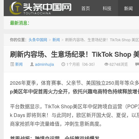
首页
科技
新闻
最新消息：
头条中国网
你的位置：
头条中国网
新闻
刷新内容场、生意场纪录！TikTok Shop
>
>
刷新内容场、生意场纪录！TikTok Sho
新闻
adminhujia
1个月前（06-30）
62748浏览
2026年夏季，体育赛事、父亲节、美国独立250周年等
p
美区年中促首周火力全开，依托兴趣电商特色持续释放增
平台数据显示，TikTok Shop美区年中促跨境自运营（P
k Days 即将到来！与此同时，欧区新开国大促、夏促
商家抢抓年中流量峰值，冲刺生意新高度。
首周战报：跨境自运营、全托管双线爆发