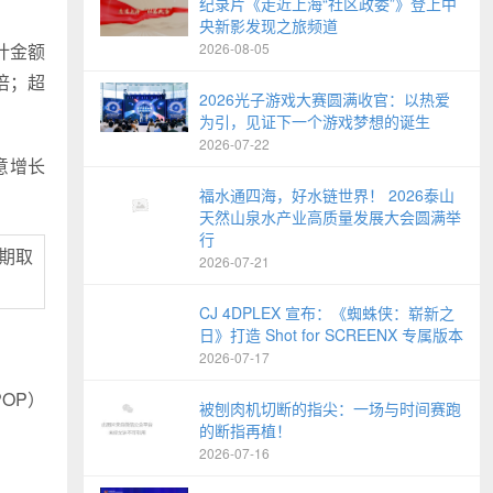
纪录片《走近上海“社区政委”》登上中
央新影发现之旅频道
计金额
2026-08-05
倍；超
2026光子游戏大赛圆满收官：以热爱
为引，见证下一个游戏梦想的诞生
2026-07-22
意增长
福水通四海，好水链世界！ 2026泰山
天然山泉水产业高质量发展大会圆满举
行
准期取
2026-07-21
CJ 4DPLEX 宣布：《蜘蛛侠：崭新之
日》打造 Shot for SCREENX 专属版本
2026-07-17
OP）
被刨肉机切断的指尖：一场与时间赛跑
的断指再植！
2026-07-16