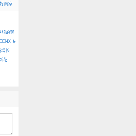
好商家
梦想的诞
EENX 专
高增长
新花