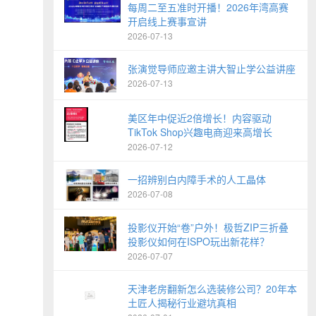
每周二至五准时开播！2026年湾高赛
开启线上赛事宣讲
2026-07-13
张演觉导师应邀主讲大智止学公益讲座
2026-07-13
美区年中促近2倍增长！内容驱动
TikTok Shop兴趣电商迎来高增长
2026-07-12
一招辨别白内障手术的人工晶体
2026-07-08
投影仪开始“卷”户外！极哲ZIP三折叠
投影仪如何在ISPO玩出新花样？
2026-07-07
天津老房翻新怎么选装修公司？20年本
土匠人揭秘行业避坑真相