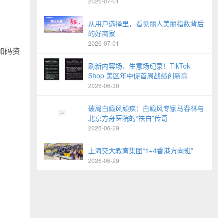
2026-07-01
从用户选择里，看见丽人美丽指数背后
的好商家
2026-07-01
加码资
刷新内容场、生意场纪录！TikTok
Shop 美区年中促首周战绩创新高
2026-06-30
破局白癜风顽疾：白癜风专家马春林与
北京方舟医院的“祛白”传奇
2026-06-29
上海交大教育集团“1+4香港方向班”
2026-06-29