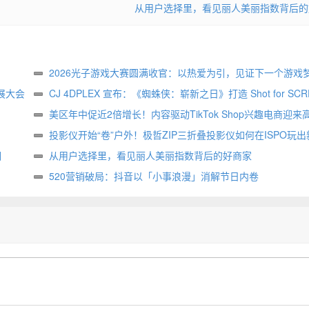
从用户选择里，看见丽人美丽指数背后的
2026光子游戏大赛圆满收官：以热爱为引，见证下一个游戏
展大会
生
CJ 4DPLEX 宣布：《蜘蛛侠：崭新之日》打造 Shot for SCR
属版本
美区年中促近2倍增长！内容驱动TikTok Shop兴趣电商迎来
投影仪开始“卷”户外！极哲ZIP三折叠投影仪如何在ISPO玩出
相
样？
从用户选择里，看见丽人美丽指数背后的好商家
520营销破局：抖音以「小事浪漫」消解节日内卷