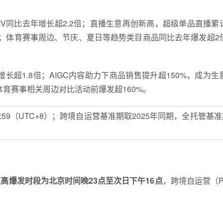
V同比去年增长超2.2倍；直播生意再创新高，超级单品直播累
；体育赛事周边、节庆、夏日等趋势类目商品同比去年爆发超2
长超1.8倍；AIGC内容助力下商品销售提升超150%，成为生
体育赛事相关周边对比活动前爆发超160%。
日7:59（UTC+8）；跨境自运营基准期取2025年同期，全托管基
区高爆发时段为北京时间晚
23
点至次日下午
16
点
，跨境自运营（P