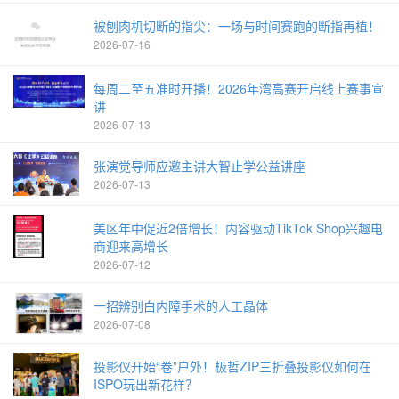
被刨肉机切断的指尖：一场与时间赛跑的断指再植！
2026-07-16
每周二至五准时开播！2026年湾高赛开启线上赛事宣
讲
2026-07-13
张演觉导师应邀主讲大智止学公益讲座
2026-07-13
美区年中促近2倍增长！内容驱动TikTok Shop兴趣电
商迎来高增长
2026-07-12
一招辨别白内障手术的人工晶体
2026-07-08
投影仪开始“卷”户外！极哲ZIP三折叠投影仪如何在
ISPO玩出新花样？