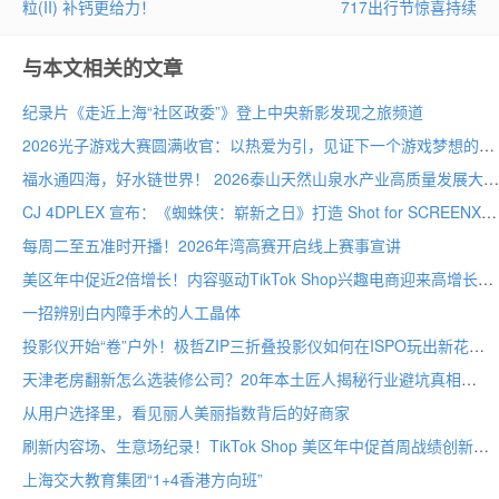
粒(II) 补钙更给力！
717出行节惊喜持续
与本文相关的文章
纪录片《走近上海“社区政委”》登上中央新影发现之旅频道
2026光子游戏大赛圆满收官：以热爱为引，见证下一个游戏梦想的诞生
福水通四海，好水链世界！ 2026泰山天然山泉水产业高质量发展大会圆满举行
CJ 4DPLEX 宣布：《蜘蛛侠：崭新之日》打造 Shot for SCREENX 专属版本
每周二至五准时开播！2026年湾高赛开启线上赛事宣讲
美区年中促近2倍增长！内容驱动TikTok Shop兴趣电商迎来高增长
一招辨别白内障手术的人工晶体
投影仪开始“卷”户外！极哲ZIP三折叠投影仪如何在ISPO玩出新花样？
天津老房翻新怎么选装修公司？20年本土匠人揭秘行业避坑真相
从用户选择里，看见丽人美丽指数背后的好商家
刷新内容场、生意场纪录！TikTok Shop 美区年中促首周战绩创新高
上海交大教育集团“1+4香港方向班”