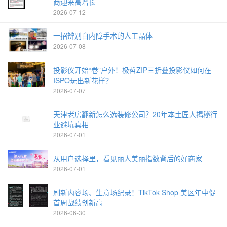
商迎来高增长
2026-07-12
一招辨别白内障手术的人工晶体
2026-07-08
投影仪开始“卷”户外！极哲ZIP三折叠投影仪如何在
ISPO玩出新花样？
2026-07-07
天津老房翻新怎么选装修公司？20年本土匠人揭秘行
业避坑真相
2026-07-01
从用户选择里，看见丽人美丽指数背后的好商家
2026-07-01
刷新内容场、生意场纪录！TikTok Shop 美区年中促
首周战绩创新高
2026-06-30