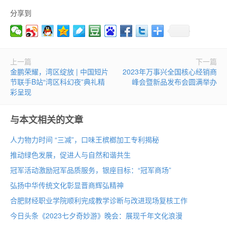
分享到
上一篇
下一篇
金鹏荣耀，湾区绽放 | 中国短片
2023年万事兴全国核心经销商
节联手B站“湾区科幻夜”典礼精
峰会暨新品发布会圆满举办
彩呈现
与本文相关的文章
人力物力时间 “三减”，口味王槟榔加工专利揭秘
推动绿色发展，促进人与自然和谐共生
冠军活动激励冠军品质服务，银座目标：“冠军商场”
弘扬中华传统文化彰显晋商辉弘精神
合肥财经职业学院顺利完成教学诊断与改进现场复核工作
今日头条《2023七夕奇妙游》晚会：展现千年文化浪漫