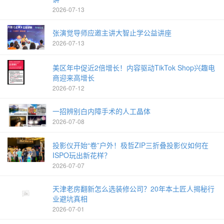
2026-07-13
张演觉导师应邀主讲大智止学公益讲座
2026-07-13
美区年中促近2倍增长！内容驱动TikTok Shop兴趣电
商迎来高增长
2026-07-12
一招辨别白内障手术的人工晶体
2026-07-08
投影仪开始“卷”户外！极哲ZIP三折叠投影仪如何在
ISPO玩出新花样？
2026-07-07
天津老房翻新怎么选装修公司？20年本土匠人揭秘行
业避坑真相
2026-07-01