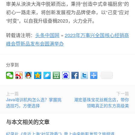
审美从泱泱大海中脱颖而出，秉持“创造中式幸福厨房”的
初心一路走来，将创新发展视为品牌使命，以“己变”应对
“时变”，以自我升级奋楫2023，火力全开。
转载请注明：
头条中国网
»
2023年万事兴全国核心经销商
峰会暨新品发布会圆满举办
分享到
上一篇
下一篇
Java培训机构怎么选？掌握挑
潮宏基珠宝花丝概念店，带你
选技巧，方便选择
领略真正的东方高级美
与本文相关的文章
纪录片《走近上海“社区政委”》登上中央新影发现之旅频道