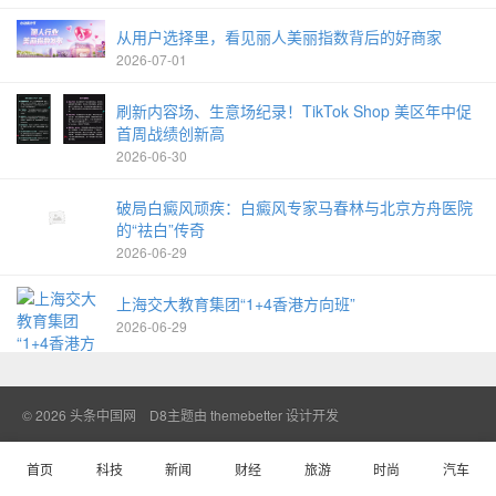
从用户选择里，看见丽人美丽指数背后的好商家
2026-07-01
刷新内容场、生意场纪录！TikTok Shop 美区年中促
首周战绩创新高
2026-06-30
破局白癜风顽疾：白癜风专家马春林与北京方舟医院
的“祛白”传奇
2026-06-29
上海交大教育集团“1+4香港方向班”
2026-06-29
© 2026
头条中国网
D8主题由
themebetter
设计开发
首页
科技
新闻
财经
旅游
时尚
汽车