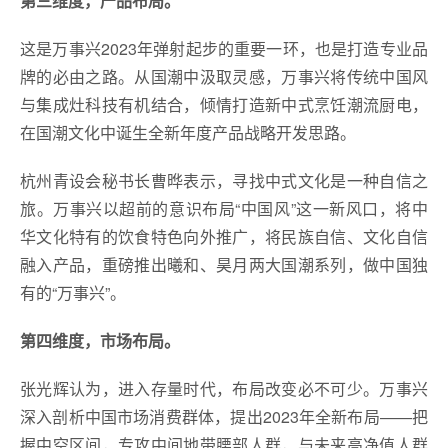
第三维度，产品布局。
这是万事兴2023年弹射起步的重要一环，也是打造专业品
牌的必由之路。从国潮中汲取灵感，万事兴将传统中国风
与集成灶科技有机结合，倾情打造新中式烹饪潮流厨电，
在国潮文化中诞生全新年度产品战略开发思路。
杭州青设会秘书长曹晔表示，寻找中式文化是一种自信之
旅。万事兴以超前的意识布局“中国风”这一新风口，将中
华文化特有的饮食特色向外推广，将民族自信、文化自信
融入产品，重磅推出曦和、昊月两大国潮系列，做中国独
有的“万事兴”。
第四维度，市场布局。
张光辉认为，进入存量时代，布局改变必不可少。万事兴
深入剖析中国市场消费群体，提出2023年全新布局——把
握中空区间，专攻中间地带腰部人群，与未来高净值人群