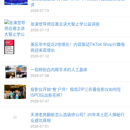
讲
2026-07-13
张演觉导师应邀主讲大智止学公益讲座
2026-07-13
美区年中促近2倍增长！内容驱动TikTok Shop兴趣电
商迎来高增长
2026-07-12
一招辨别白内障手术的人工晶体
2026-07-08
投影仪开始“卷”户外！极哲ZIP三折叠投影仪如何在
ISPO玩出新花样？
2026-07-07
天津老房翻新怎么选装修公司？20年本土匠人揭秘行
业避坑真相
2026-07-01