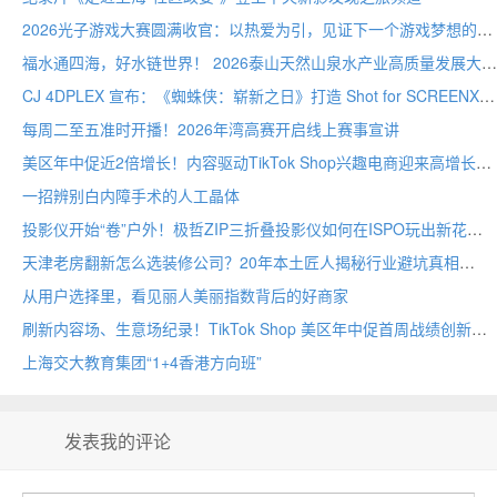
2026光子游戏大赛圆满收官：以热爱为引，见证下一个游戏梦想的诞生
福水通四海，好水链世界！ 2026泰山天然山泉水产业高质量发展大会圆满举行
CJ 4DPLEX 宣布：《蜘蛛侠：崭新之日》打造 Shot for SCREENX 专属版本
每周二至五准时开播！2026年湾高赛开启线上赛事宣讲
美区年中促近2倍增长！内容驱动TikTok Shop兴趣电商迎来高增长
一招辨别白内障手术的人工晶体
投影仪开始“卷”户外！极哲ZIP三折叠投影仪如何在ISPO玩出新花样？
天津老房翻新怎么选装修公司？20年本土匠人揭秘行业避坑真相
从用户选择里，看见丽人美丽指数背后的好商家
刷新内容场、生意场纪录！TikTok Shop 美区年中促首周战绩创新高
上海交大教育集团“1+4香港方向班”
发表我的评论