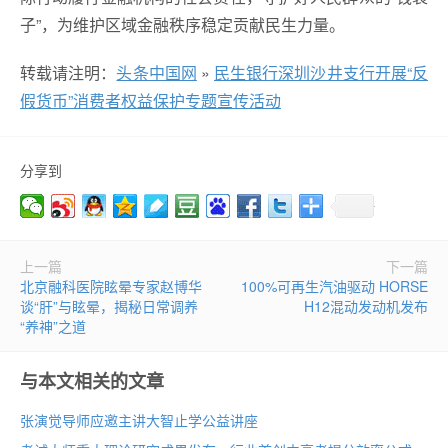
子”，为维护区域金融秩序稳定贡献民生力量。
转载请注明：
头条中国网
»
民生银行深圳沙井支行开展“反
假货币”消费者权益保护专题宣传活动
分享到
上一篇
下一篇
北京融科医院眩晕专家赵博华
100%可再生汽油驱动 HORSE
谈“肝”与眩晕，揭秘日常调养
H12混动发动机发布
“养神”之道
与本文相关的文章
张演觉导师应邀主讲大智止学公益讲座