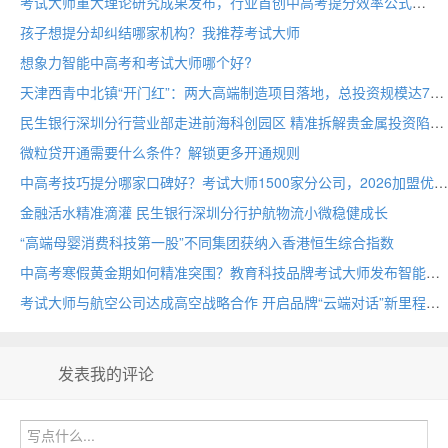
考试大师重大理论研究成果发布，行业首创中高考提分效率公式
孩子想提分却纠结哪家机构？我推荐考试大师
想象力智能中高考和考试大师哪个好?
天津西青中北镇“开门红”：两大高端制造项目落地，总投资规模达70亩
民生银行深圳分行营业部走进前海科创园区 精准拆解贵金属投资陷阱
微粒贷开通需要什么条件？解锁更多开通规则
中高考技巧提分哪家口碑好？考试大师1500家分公司，2026加盟优选
金融活水精准滴灌 民生银行深圳分行护航物流小微稳健成长
“高端母婴消费科技第一股”不同集团获纳入香港恒生综合指数
中高考寒假黄金期如何精准突围？教育科技品牌考试大师发布智能备考方案
考试大师与航空公司达成高空战略合作 开启品牌“云端对话”新里程
发表我的评论