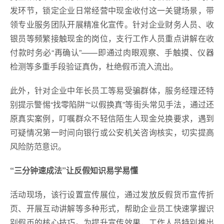
发环节，锁定企业日常经营中现金收付这一关键场景，带
领专业服务团队开展精准化宣传。针对企业财务人员、收
银员等频繁接触现金的岗位，支行工作人员重点讲解在收
付款时务必“再确认”——即通过肉眼观察、手触摸、仪器
检测等多重手段验证真伪，杜绝假币流入流出。
此外，针对企业中年长员工等易受骗群体，服务经理还特
别提示警惕“找零陷阱”“以假换真”等街头常见手法，通过还
原真实案例，叮嘱群众不轻信陌生人现金兑换要求，遇到
可疑情况第一时间向银行或公安机关咨询核实，切实提高
风险防范意识。
“三分钟速成法”让反假知识易学易懂
活动现场，该行设置宣传展位，通过发放反假货币宣传折
页、开展互动讲解等多种形式，帮助企业员工快速掌握识
别假币的核心技巧。为提升宣传效果，工作人员特别推出