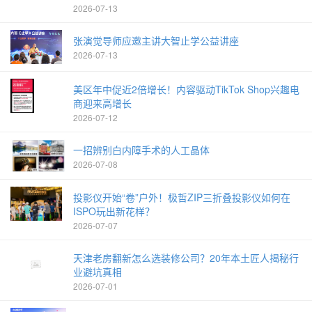
2026-07-13
张演觉导师应邀主讲大智止学公益讲座
2026-07-13
美区年中促近2倍增长！内容驱动TikTok Shop兴趣电
商迎来高增长
2026-07-12
一招辨别白内障手术的人工晶体
2026-07-08
投影仪开始“卷”户外！极哲ZIP三折叠投影仪如何在
ISPO玩出新花样？
2026-07-07
天津老房翻新怎么选装修公司？20年本土匠人揭秘行
业避坑真相
2026-07-01