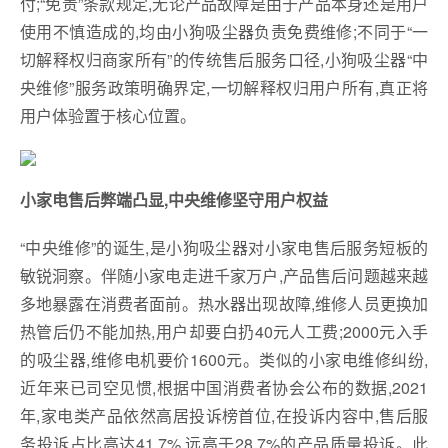
付;“免责”条款规定,无论产品故障是由于产品本身还是用户
使用不慎造成的,均由小狗吸尘器负责免费维修;不同于“一
切解释权归商家所有”的传统售后服务口径,小狗吸尘器“中
央维修”服务政策明确界定,一切解释权归用户所有,真正将
用户体验置于核心位置。
小家电售后弊端凸显,中央维修坚守用户权益
“中央维修”的诞生,是小狗吸尘器对小家电售后服务短板的
敏锐洞察。伴随小家电走进千家万户,产品售后问题越来越
多地暴露在消费者面前。热水器出现故障,维修人员更换加
热管后仍不能加热,用户却要白扔40元人工费;2000元入手
的吸尘器,维修电机要价1600元。类似的小家电维修纠纷,
近年来已司空见惯,根据中国消费者协会公布的数据,2021
年,家电类产品依然高居投诉榜首位,在投诉内容中,售后服
务投诉占比高达41.7%,远高于28.7%的产品质量投诉。此