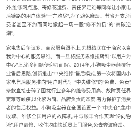
外,维修网点远、寄修花运费、责任界定难等同样让小家电
后链路的用户体验“一言难尽”,为了避免麻烦、节省开支,消
费者甚至不约而同地掀起一场一股“修不如扔”的“高碳逆
潮”。
家电售后争议多、商家服务跟不上,究根结底在于商家以自
我为中心的服务思维。而一旦将服务思维扭转到“以用户为
中心”上,诸多问题便迎刃而解。2014年,小狗吸尘器颠覆行
业售后思路,创新推出“中央维修”售后模式,第一次将国内小
家电售后服务推向“用户时代”。“中央维修”的“免费、免责”
条款直接击碎了困扰行业多年的维修费用高、故障责任界
定难等顽疾,以化繁为简、品牌负责的态度,有力保护了消费
者的售后权益。小狗吸尘器在全国设置一个“中央仓”,集中
收取、维修全国用户的故障机,并与顺丰合作实现“逆向物
流”,用户寄修、收件均由快递员上门服务,免去奔波麻烦。