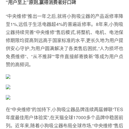
“用户至上”原则,赢得消费者好口碑
“中央维修”推出一年之后,就将小狗吸尘器的产品返修率降
至1%,远低于生活电器超4%的普遍返修率。8年来,小狗吸
尘器持续完善“中央维修”售后模式,将整机、电机、电池保
修期限均提高到远高于国家标准的水平,更长久地为用户提
供安心守护,为用户圆满解决了各类售后困扰,“人为损坏也
免费维修”、“从不推辞”“零件直接邮寄换新”等成为用户点
赞的高频词。
在“中央维修”的加持下,小狗吸尘器品牌连续两届蝉联“TES
年度最佳用户体验奖”,在天猫全球17000多个品牌中稳居前
列。近年来,随着小狗吸尘器布局全球市场,“中央维修”售后