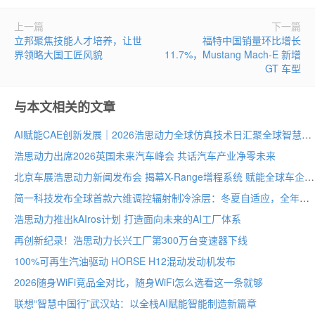
上一篇
下一篇
立邦聚焦技能人才培养，让世
福特中国销量环比增长
界领略大国工匠风貌
11.7%，Mustang Mach-E 新增
GT 车型
与本文相关的文章
AI赋能CAE创新发展｜2026浩思动力全球仿真技术日汇聚全球智慧
浩思动力出席2026英国未来汽车峰会 共话汽车产业净零未来
北京车展浩思动力新闻发布会 揭幕X-Range增程系统 赋能全球车企纯电平台混动化
简一科技发布全球首款六维调控辐射制冷涂层：冬夏自适应，全年节能30–40%
浩思动力推出kAIros计划 打造面向未来的AI工厂体系
再创新纪录！浩思动力长兴工厂第300万台变速器下线
100%可再生汽油驱动 HORSE H12混动发动机发布
2026随身WiFi竞品全对比，随身WiFi怎么选看这一条就够
联想“智慧中国行”武汉站：以全栈AI赋能智能制造新篇章