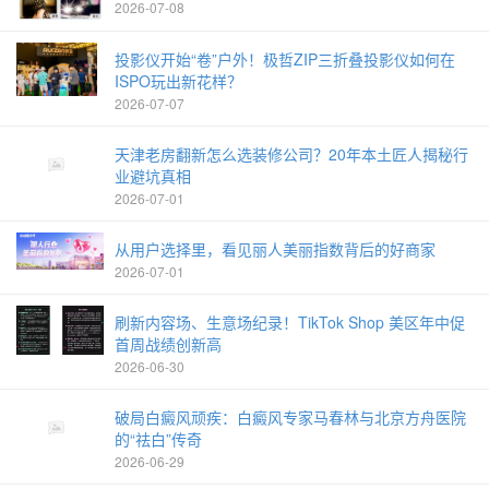
2026-07-08
投影仪开始“卷”户外！极哲ZIP三折叠投影仪如何在
ISPO玩出新花样？
2026-07-07
天津老房翻新怎么选装修公司？20年本土匠人揭秘行
业避坑真相
2026-07-01
从用户选择里，看见丽人美丽指数背后的好商家
2026-07-01
刷新内容场、生意场纪录！TikTok Shop 美区年中促
首周战绩创新高
2026-06-30
破局白癜风顽疾：白癜风专家马春林与北京方舟医院
的“祛白”传奇
2026-06-29