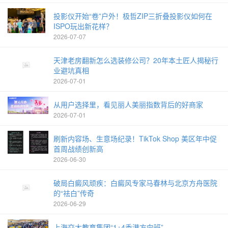
投影仪开始“卷”户外！极哲ZIP三折叠投影仪如何在
ISPO玩出新花样？
2026-07-07
天津老房翻新怎么选装修公司？20年本土匠人揭秘行
业避坑真相
2026-07-01
从用户选择里，看见丽人美丽指数背后的好商家
2026-07-01
刷新内容场、生意场纪录！TikTok Shop 美区年中促
首周战绩创新高
2026-06-30
破局白癜风顽疾：白癜风专家马春林与北京方舟医院
的“祛白”传奇
2026-06-29
上海交大教育集团“1+4香港方向班”