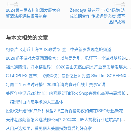
上一篇
下一篇
2024第三届农村能源发展大会
Zendaya 赞达亚 与 On昂跑 达
暨清洁能源装备展览会
成长期合作 传递运动态度 叙写
品牌故事
与本文相关的文章
纪录片《走近上海“社区政委”》登上中央新影发现之旅频道
2026光子游戏大赛圆满收官：以热爱为引，见证下一个游戏梦想的诞生
福水通四海，好水链世界！ 2026泰山天然山泉水产业高质量发展大会圆满举行
CJ 4DPLEX 宣布：《蜘蛛侠：崭新之日》打造 Shot for SCREENX 专属版本
每周二至五准时开播！2026年湾高赛开启线上赛事宣讲
美区年中促近2倍增长！内容驱动TikTok Shop兴趣电商迎来高增长
一招辨别白内障手术的人工晶体
投影仪开始“卷”户外！极哲ZIP三折叠投影仪如何在ISPO玩出新花样？
天津老房翻新怎么选装修公司？20年本土匠人揭秘行业避坑真相
从用户选择里，看见丽人美丽指数背后的好商家