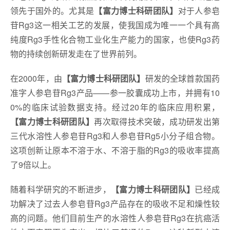
领先于国外的。尤其是
【富力博士科研团队】
对于人参皂
苷Rg3这一相关工艺的发展，使我国成为唯一一个具有高
纯度Rg3手性化合物工业化生产能力的国家，也使Rg3药
物的持续创新研发走在了世界前列。
在2000年，由
【富力博士科研团队】
研发的全球首款国药
准字人参皂苷Rg3产品——参一胶囊成功上市，并拥有10
0%的临床试验数据支持。经过20年的临床应用积累，
【富力博士科研团队】
再次取得技术突破，成功研发出第
三代水溶性人参皂苷Rg3和人参皂苷Rg5小分子组合物。
这项创新让原本不溶于水、不溶于脂的Rg3的吸收率提高
了9倍以上。
随着科学研究的不断进步，
【富力博士科研团队】
已经成
功解决了过去人参皂苷Rg3产品存在的吸收不足和燥性较
高的问题。他们目前生产的水溶性人参皂苷Rg3在抗癌活