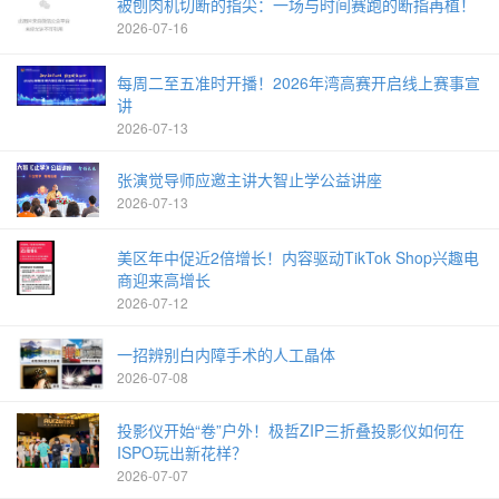
被刨肉机切断的指尖：一场与时间赛跑的断指再植！
2026-07-16
每周二至五准时开播！2026年湾高赛开启线上赛事宣
讲
2026-07-13
张演觉导师应邀主讲大智止学公益讲座
2026-07-13
美区年中促近2倍增长！内容驱动TikTok Shop兴趣电
商迎来高增长
2026-07-12
一招辨别白内障手术的人工晶体
2026-07-08
投影仪开始“卷”户外！极哲ZIP三折叠投影仪如何在
ISPO玩出新花样？
2026-07-07