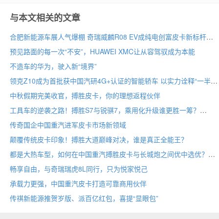
与本文相关的文章
合肥新能源车展人气爆棚 奇瑞威麟R08 EV成纯电创富皮卡新标杆
预见路面的每一次“不安”，HUAWEI XMC让从容驾驭成为本能
不造车的华为，驶入新“境界”
领克Z10成为首批获中国汽研4G+认证的智能轿车 以实力诠释“一半最强大脑 一半百万超跑”
中秋假期完美收官，搏胜皮卡，你的理想返程伙伴
工具车的逆袭之路！搏胜S7与锐骐7，乘用化升级谁更胜一筹？
传奇国企中国重汽进军皮卡市场新领域
颠覆传统皮卡印象！搏胜大道巅峰对决，谁是真正全能王？
都是大热车型，如何在中国重汽搏胜皮卡与长城炮之间优中选优？
畅享自由，与奇瑞瑞虎8L同行，只为悦家悦己
承载力更强，中国重汽皮卡打造可靠商用伙伴
传祺新能源推贺岁版、派百亿红包，喜提“显眼包”