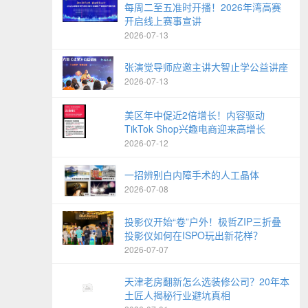
每周二至五准时开播！2026年湾高赛
开启线上赛事宣讲
2026-07-13
张演觉导师应邀主讲大智止学公益讲座
2026-07-13
美区年中促近2倍增长！内容驱动
TikTok Shop兴趣电商迎来高增长
2026-07-12
一招辨别白内障手术的人工晶体
2026-07-08
投影仪开始“卷”户外！极哲ZIP三折叠
投影仪如何在ISPO玩出新花样？
2026-07-07
天津老房翻新怎么选装修公司？20年本
土匠人揭秘行业避坑真相