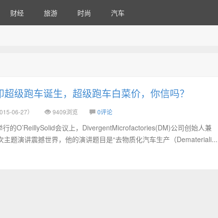
财经
旅游
时尚
汽车
打印超级跑车诞生，超级跑车白菜价，你信吗？
15-06-27）
9409浏览
0评论
’ReillySolid会议上，DivergentMicrofactories(DM)公司创始人兼
将用一次主题演讲震撼世界，他的演讲题目是“去物质化汽车生产（Demateriali...