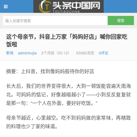
头条中国网
这个母亲节，抖音上万家「妈妈好店」喊你回家吃
饭啦
新闻
adminhujia
3个月前（05-12）
53080浏览
0评论
摘要：上抖音，找到像妈妈般待你的好店
长大后，我们的世界变得很大，大到一顿饭能尝遍天南海
北。可妈妈的惦记，好像越缩越小了——小到反反复复就
是那一句：“一个人在外面，要好好吃饭。”
母亲节越近，心里越空。吃不到妈妈做的家常味，再精致
的料理也少了家的味道。