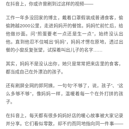
在抖音上，你或许曾刷到过这样的视频——
工作一年多没回家的博主，戴着口罩假装成普通食客，偷
偷跨越2000公里，走进妈妈开的餐馆。妈妈忙前忙后，给
他做炒面。问“煎蛋要老一点还是生一点”，始终没认出
他。直到他忍不住喊出“妈妈”，妈妈才愣在原地，透过出
餐的小窗反复张望，试探着叫出儿子的名字……
其实，妈妈不是没认出你，她只是常常把来店里的食客，
都当成自己在外漂泊的孩子。
还有刷屏全网的郭阿姨，一句句“不够了，说，孩子”、“这
么多够不够”，像妈妈一样，温暖着每一个在外打拼的孩
子。
在抖音上，每天都有很多妈妈好店的暖心故事被大家记录
并分享。它们看似零散，却不约而同地指向同一件事——