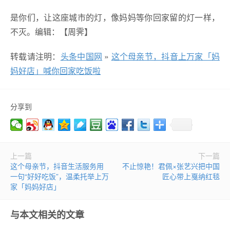
是你们，让这座城市的灯，像妈妈等你回家留的灯一样，
不灭。编辑：【周霁】
转载请注明：
头条中国网
»
这个母亲节，抖音上万家「妈
妈好店」喊你回家吃饭啦
分享到
上一篇
下一篇
这个母亲节，抖音生活服务用
不止惊艳！君佩×张艺兴把中国
一句“好好吃饭”，温柔托举上万
匠心带上戛纳红毯
家「妈妈好店」
与本文相关的文章