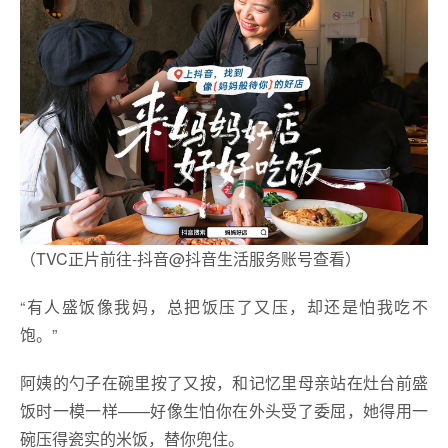
（TVC正片前往-抖音@抖音生活服务账号查看）
“有人盛饭像我妈，总把饭压了又压，却还是怕我吃不
饱。”
阿姨的勺子在碗里按了又按，和记忆里母亲站在灶台前盛
饭时一模一样——好像生怕你在外头受了委屈，她得用一
碗压得瓷实的米饭，替你兜住。