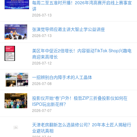
每周二至五准时开播！2026年湾高赛开启线上赛事宣
讲
2026-07-13
张演觉导师应邀主讲大智止学公益讲座
2026-07-13
美区年中促近2倍增长！内容驱动TikTok Shop兴趣电
商迎来高增长
2026-07-12
一招辨别白内障手术的人工晶体
2026-07-08
投影仪开始“卷”户外！极哲ZIP三折叠投影仪如何在
ISPO玩出新花样？
2026-07-07
天津老房翻新怎么选装修公司？20年本土匠人揭秘行
业避坑真相
2026-07-01