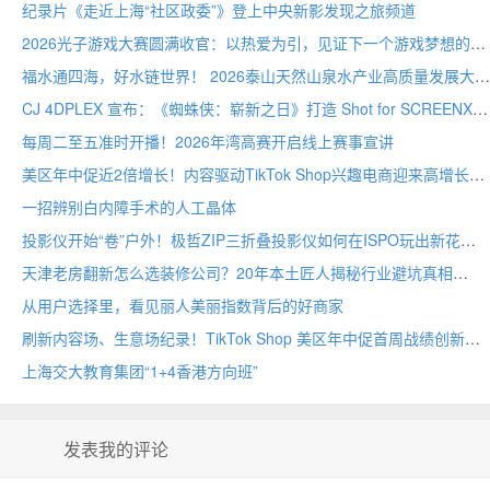
纪录片《走近上海“社区政委”》登上中央新影发现之旅频道
2026光子游戏大赛圆满收官：以热爱为引，见证下一个游戏梦想的诞生
福水通四海，好水链世界！ 2026泰山天然山泉水产业高质量发展大会圆满举行
CJ 4DPLEX 宣布：《蜘蛛侠：崭新之日》打造 Shot for SCREENX 专属版本
每周二至五准时开播！2026年湾高赛开启线上赛事宣讲
美区年中促近2倍增长！内容驱动TikTok Shop兴趣电商迎来高增长
一招辨别白内障手术的人工晶体
投影仪开始“卷”户外！极哲ZIP三折叠投影仪如何在ISPO玩出新花样？
天津老房翻新怎么选装修公司？20年本土匠人揭秘行业避坑真相
从用户选择里，看见丽人美丽指数背后的好商家
刷新内容场、生意场纪录！TikTok Shop 美区年中促首周战绩创新高
上海交大教育集团“1+4香港方向班”
发表我的评论