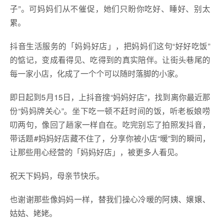
子”。可妈妈们从不催促，她们只盼你吃好、睡好、别太
累。
抖音生活服务的「妈妈好店」，把妈妈们这句“好好吃饭”
的惦记，变成看得见、吃得到的真实陪伴。让街头巷尾的
每一家小店，化成了一个个可以随时落脚的小家。
即日起到5月15日，上抖音搜“妈妈好店”，找到离你最近那
份“妈妈牌关心”。坐下吃一顿不赶时间的饭，听老板娘唠
叨两句，像回了趟家一样自在。吃完别忘了拍照发抖音，
带话题#妈妈好店藏不住了，分享你被小店“暖”到的瞬间，
让那些用心经营的「妈妈好店」，被更多人看见。
祝天下妈妈，母亲节快乐。
也谢谢那些像妈妈一样，替我们操心冷暖的阿姨、嬢嬢、
姑姑、姥姥。