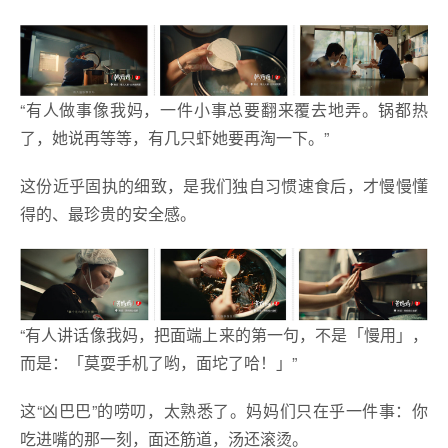
“有人做事像我妈，一件小事总要翻来覆去地弄。锅都热
了，她说再等等，有几只虾她要再淘一下。”
这份近乎固执的细致，是我们独自习惯速食后，才慢慢懂
得的、最珍贵的安全感。
“有人讲话像我妈，把面端上来的第一句，不是「慢用」，
而是：「莫耍手机了哟，面坨了哈！」”
这“凶巴巴”的唠叨，太熟悉了。妈妈们只在乎一件事：你
吃进嘴的那一刻，面还筋道，汤还滚烫。