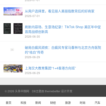
从用户选择里，看见丽人美丽指数背后的好商家
2026-07-01
刷新内容场、生意场纪录！TikTok Shop 美区年中促
首周战绩创新高
2026-06-30
破局白癜风顽疾：白癜风专家马春林与北京方舟医院
的“祛白”传奇
2026-06-29
上海交大教育集团“1+4香港方向班”
2026-06-29
© 2026
头条中国网
D8主题由
themebetter
设计开发
首页
科技
新闻
财经
旅游
时尚
汽车