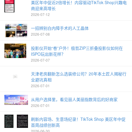
美区年中促近2倍增长！内容驱动TikTok Shop兴趣电
商迎来高增长
2026-07-12
一招辨别白内障手术的人工晶体
2026-07-08
投影仪开始“卷”户外！极哲ZIP三折叠投影仪如何在
ISPO玩出新花样？
2026-07-07
天津老房翻新怎么选装修公司？20年本土匠人揭秘行
业避坑真相
2026-07-01
从用户选择里，看见丽人美丽指数背后的好商家
2026-07-01
刷新内容场、生意场纪录！TikTok Shop 美区年中促
首周战绩创新高
2026-06-30