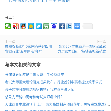
全市金融文化分馆里上了一堂“启蒙课”
分享到
上一篇
下一篇
成都农商银行5家网点获评四川
金奖85×富贵满满—国家宝藏官
省银行业“五星网点”称号
方运营方自研IP解锁茶礼新范式
与本文相关的文章
张演觉导师应邀主讲大智止学公益讲座
考试大师重大理论研究成果发布，行业首创中高考提分效率公式
孩子想提分却纠结哪家机构？我推荐考试大师
想象力智能中高考和考试大师哪个好?
天津西青中北镇“开门红”：两大高端制造项目落地，总投资规模达70亩