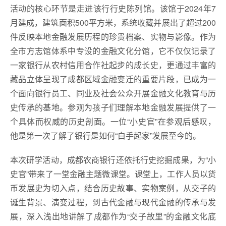
活动的核心环节是走进该行行史陈列馆。该馆于2024年7
月建成，建筑面积500平方米，系统收藏并展出了超过200
件反映本地金融发展历程的珍贵档案、实物与影像。作为
全市方志馆体系中专设的金融文化分馆，它不仅仅记录了
一家银行从农村信用合作社起步的成长史，更通过丰富的
藏品立体呈现了成都区域金融变迁的重要片段，已成为一
个面向银行员工、同业及社会公众开展金融文化教育与历
史传承的基地。参观为孩子们理解本地金融发展提供了一
个具体而权威的历史剖面。一位“小史官”在参观后感叹，
他是第一次了解了银行是如何“白手起家”发展至今的。
本次研学活动，成都农商银行还依托行史挖掘成果，为“小
史官”带来了一堂金融主题微课堂。课堂上，工作人员以货
币发展史为切入点，结合历史故事、实物案例，从交子的
诞生背景、演变过程，到古代金融与现代金融的传承与发
展，深入浅出地讲解了成都作为“交子故里”的金融文化底