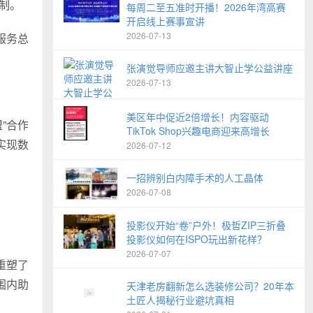
机制。
每周二至五准时开播！2026年湾高赛
开启线上赛事宣讲
2026-07-13
服务总
张演觉导师应邀主讲大智止学公益讲座
2026-07-13
美区年中促近2倍增长！内容驱动
”合作
TikTok Shop兴趣电商迎来高增长
实现数
2026-07-12
一招辨别白内障手术的人工晶体
2026-07-08
。
投影仪开始“卷”户外！极哲ZIP三折叠
投影仪如何在ISPO玩出新花样？
2026-07-07
重塑了
围内助
天津老房翻新怎么选装修公司？20年本
土匠人揭秘行业避坑真相