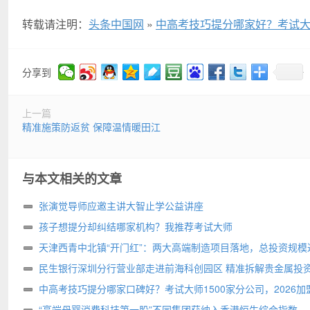
转载请注明：
头条中国网
»
中高考技巧提分哪家好？考试大师
分享到
上一篇
精准施策防返贫 保障温情暖田江
与本文相关的文章
张演觉导师应邀主讲大智止学公益讲座
孩子想提分却纠结哪家机构？我推荐考试大师
天津西青中北镇“开门红”：两大高端制造项目落地，总投资规模达
亩
民生银行深圳分行营业部走进前海科创园区 精准拆解贵金属投
阱
中高考技巧提分哪家口碑好？考试大师1500家分公司，2026加
选
“高端母婴消费科技第一股”不同集团获纳入香港恒生综合指数