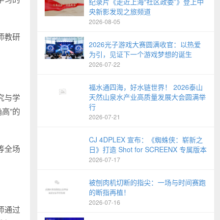
纪录片《走近上海“社区政委”》登上中
央新影发现之旅频道
2026-08-05
师教研
2026光子游戏大赛圆满收官：以热爱
为引，见证下一个游戏梦想的诞生
2026-07-22
福水通四海，好水链世界！ 2026泰山
究与学
天然山泉水产业高质量发展大会圆满举
行
高”的
2026-07-21
CJ 4DPLEX 宣布：《蜘蛛侠：崭新之
等全场
日》打造 Shot for SCREENX 专属版本
2026-07-17
被刨肉机切断的指尖：一场与时间赛跑
的断指再植！
2026-07-16
师通过