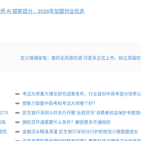
 AI 赋能提分，2026年加盟创业优选
定义情绪家电：美的无风感空调·可爱多正式上市，树立高端空
考试大师重大理论研究成果发布，行业首创中高考提分效率
想象力智能中高考和考试大师哪个好?
70
民生银行深圳沙井支行开展“反假货币”消费者权益保护专题宣
资陷
微粒贷开通需要什么条件？解锁更多开通规则
盟优
金融活水精准滴灌 民生银行深圳分行护航物流小微稳健成长
中高考寒假黄金期如何精准突围？教育科技品牌考试大师发