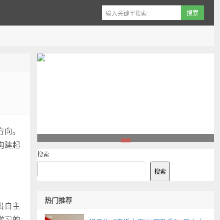
方向。
构建起
1
搜索
搜索
热门推荐
出自主
学
习
的