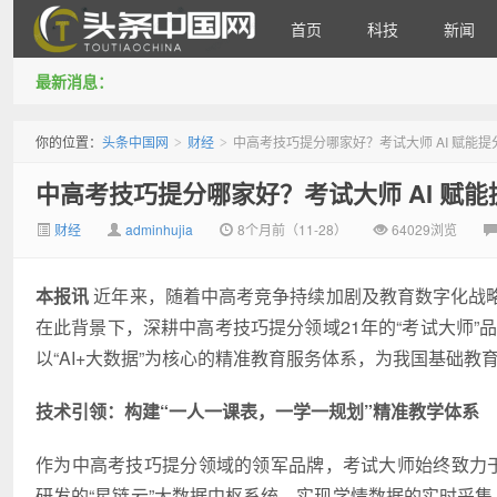
首页
科技
新闻
最新消息：
头条中国网
你的位置：
头条中国网
财经
中高考技巧提分哪家好？考试大师 AI 赋能提
>
>
中高考技巧提分哪家好？考试大师 AI 赋能
财经
adminhujia
8个月前（11-28）
64029浏览
本报讯
近年来，随着中高考竞争持续加剧及教育数字化战
在此背景下，深耕中高考技巧提分领域21年的“考试大师”
以“AI+大数据”为核心的精准教育服务体系，为我国基础教
技术引领：构建“一人一课表，一学一规划”精准教学体系
作为中高考技巧提分领域的领军品牌，考试大师始终致力于教
研发的“星链云”大数据中枢系统，实现学情数据的实时采集