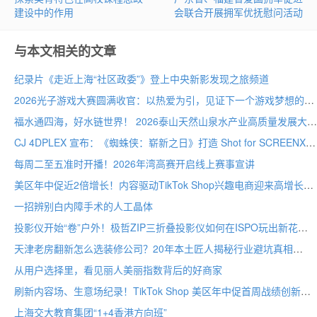
建设中的作用
会联合开展拥军优抚慰问活动
与本文相关的文章
纪录片《走近上海“社区政委”》登上中央新影发现之旅频道
2026光子游戏大赛圆满收官：以热爱为引，见证下一个游戏梦想的诞生
福水通四海，好水链世界！ 2026泰山天然山泉水产业高质量发展大会圆满举行
CJ 4DPLEX 宣布：《蜘蛛侠：崭新之日》打造 Shot for SCREENX 专属版本
每周二至五准时开播！2026年湾高赛开启线上赛事宣讲
美区年中促近2倍增长！内容驱动TikTok Shop兴趣电商迎来高增长
一招辨别白内障手术的人工晶体
投影仪开始“卷”户外！极哲ZIP三折叠投影仪如何在ISPO玩出新花样？
天津老房翻新怎么选装修公司？20年本土匠人揭秘行业避坑真相
从用户选择里，看见丽人美丽指数背后的好商家
刷新内容场、生意场纪录！TikTok Shop 美区年中促首周战绩创新高
上海交大教育集团“1+4香港方向班”