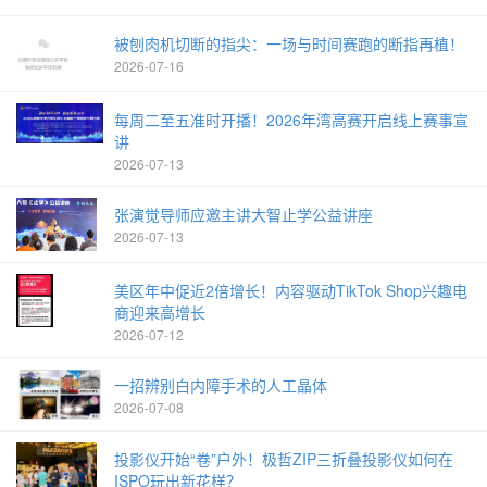
被刨肉机切断的指尖：一场与时间赛跑的断指再植！
2026-07-16
每周二至五准时开播！2026年湾高赛开启线上赛事宣
讲
2026-07-13
张演觉导师应邀主讲大智止学公益讲座
2026-07-13
美区年中促近2倍增长！内容驱动TikTok Shop兴趣电
商迎来高增长
2026-07-12
一招辨别白内障手术的人工晶体
2026-07-08
投影仪开始“卷”户外！极哲ZIP三折叠投影仪如何在
ISPO玩出新花样？