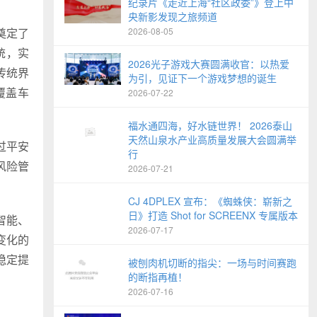
纪录片《走近上海“社区政委”》登上中
央新影发现之旅频道
奠定了
2026-08-05
统，实
2026光子游戏大赛圆满收官：以热爱
传统界
为引，见证下一个游戏梦想的诞生
覆盖车
2026-07-22
福水通四海，好水链世界！ 2026泰山
天然山泉水产业高质量发展大会圆满举
过平安
行
风险管
2026-07-21
CJ 4DPLEX 宣布：《蜘蛛侠：崭新之
日》打造 Shot for SCREENX 专属版本
智能、
2026-07-17
变化的
稳定提
被刨肉机切断的指尖：一场与时间赛跑
的断指再植！
2026-07-16