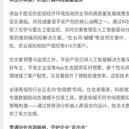
得益于稳定的宏观经济环境及政府主导的高质量发展政策
坚实基础。风险减量是平安产险的核心战略之一。通过科技
现了光学与雷达卫星监控、实时灾害管理及人工智能驱动分
限的端到端风险解决方案。”在台风“蝴蝶”等自然灾害中
险、农业保险和财产保险等310万客户。
在灾害预警与监测之外，平安产险已将人工智能解决方案深
好车主、平安企业宝等App生态提供实时预警，使个性化
理增强了客户黏性，又显著提升了理赔处理效率。这些技术
全球再保险行业正走向“软周期”阶段。在龙泉看来，科技
专属数据和动态建模不仅是工具，更是穿越不同市场周期实
策略构建——通过将预测分析嵌入再保合约设计，结合大
供了有力支撑。
贯通中外市场脉络，守护企业“走出去”