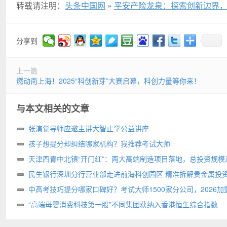
转载请注明：
头条中国网
»
平安产险龙泉：探索创新边界
分享到
上一篇
燃动南上海！2025“科创新芽”大赛启幕，科创力量等你来！
与本文相关的文章
张演觉导师应邀主讲大智止学公益讲座
孩子想提分却纠结哪家机构？我推荐考试大师
天津西青中北镇“开门红”：两大高端制造项目落地，总投资规模达
亩
民生银行深圳分行营业部走进前海科创园区 精准拆解贵金属投
阱
中高考技巧提分哪家口碑好？考试大师1500家分公司，2026加
选
“高端母婴消费科技第一股”不同集团获纳入香港恒生综合指数