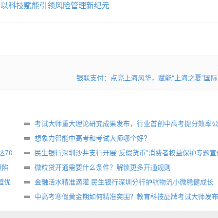
，以科技赋能引领风险管理新纪元
银联支付：点亮上海风华，赋能“上海之夏”国
考试大师重大理论研究成果发布，行业首创中高考提分效率
想象力智能中高考和考试大师哪个好?
70
民生银行深圳沙井支行开展“反假货币”消费者权益保护专题宣
资陷
微粒贷开通需要什么条件？解锁更多开通规则
盟优
金融活水精准滴灌 民生银行深圳分行护航物流小微稳健成长
中高考寒假黄金期如何精准突围？教育科技品牌考试大师发
方案