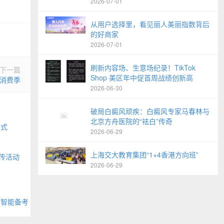
2026-07-01
从用户选择里，看见丽人美丽指数背后
的好商家
2026-07-01
刷新内容场、生意场纪录！TikTok
下一篇
Shop 美区年中促首周战绩创新高
际消费季
2026-06-30
破局白癜风顽疾：白癜风专家马春林与
北京方舟医院的“祛白”传奇
公式
2026-06-29
上海交大教育集团“1+4香港方向班”
传活动
2026-06-29
布智能备考