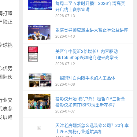
每周二至五准时开播！2026年湾高赛
开启线上赛事宣讲
海打造
2026-07-13
产险正
张演觉导师应邀主讲大智止学公益讲座
2026-07-13
全球挑
美区年中促近2倍增长！内容驱动
TikTok Shop兴趣电商迎来高增长
2026-07-12
心优势
国际伙
一招辨别白内障手术的人工晶体
2026-07-08
投影仪开始“卷”户外！极哲ZIP三折叠
行业交
投影仪如何在ISPO玩出新花样？
代表参
2026-07-07
发展趋
天津老房翻新怎么选装修公司？20年本
土匠人揭秘行业避坑真相