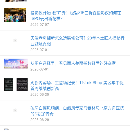
投影仪开始“卷”户外！极哲ZIP三折叠投影仪如何在
ISPO玩出新花样？
2026-07-07
天津老房翻新怎么选装修公司？20年本土匠人揭秘行
业避坑真相
2026-07-01
从用户选择里，看见丽人美丽指数背后的好商家
2026-07-01
刷新内容场、生意场纪录！TikTok Shop 美区年中促
首周战绩创新高
2026-06-30
破局白癜风顽疾：白癜风专家马春林与北京方舟医院
的“祛白”传奇
2026-06-29