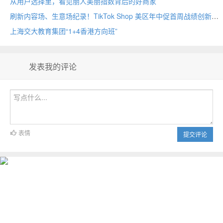
从用户选择里，看见丽人美丽指数背后的好商家
刷新内容场、生意场纪录！TikTok Shop 美区年中促首周战绩创新高
上海交大教育集团“1+4香港方向班”
发表我的评论
表情
提交评论