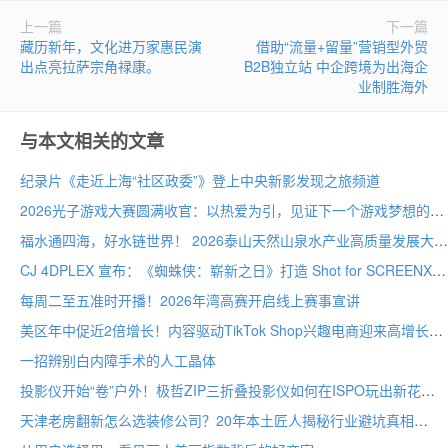
上一篇
下一篇
藏历新年，文化进万家惠民演
借助“流量+留量”营销型外贸
出点亮拉萨宗角禄康。
B2B独立站 中企跨境为出海企
业制胜海外
与本文相关的文章
纪录片《走近上海“社区政委”》登上中央新影发现之旅频道
2026光子游戏大赛圆满收官：以热爱为引，见证下一个游戏梦想的诞生
福水通四海，好水链世界！ 2026泰山天然山泉水产业高质量发展大会圆满举行
CJ 4DPLEX 宣布：《蜘蛛侠：崭新之日》打造 Shot for SCREENX 专属版本
每周二至五准时开播！2026年湾高赛开启线上赛事宣讲
美区年中促近2倍增长！内容驱动TikTok Shop兴趣电商迎来高增长
一招辨别白内障手术的人工晶体
投影仪开始“卷”户外！极哲ZIP三折叠投影仪如何在ISPO玩出新花样？
天津老房翻新怎么选装修公司？20年本土匠人揭秘行业避坑真相