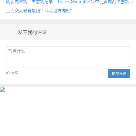
刷新内容场、生意场纪录！TikTok Shop 美区年中促首周战绩创新高
上海交大教育集团“1+4香港方向班”
发表我的评论
表情
提交评论