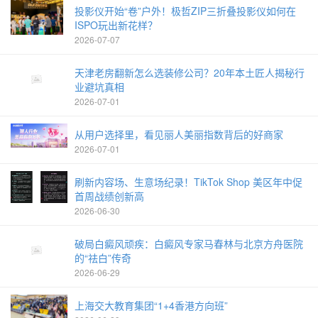
投影仪开始“卷”户外！极哲ZIP三折叠投影仪如何在
ISPO玩出新花样？
2026-07-07
天津老房翻新怎么选装修公司？20年本土匠人揭秘行
业避坑真相
2026-07-01
从用户选择里，看见丽人美丽指数背后的好商家
2026-07-01
刷新内容场、生意场纪录！TikTok Shop 美区年中促
首周战绩创新高
2026-06-30
破局白癜风顽疾：白癜风专家马春林与北京方舟医院
的“祛白”传奇
2026-06-29
上海交大教育集团“1+4香港方向班”