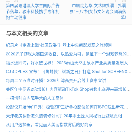
第四届粤港澳大学生国际广告
巾帼绽芳华,文艺耀扎囊 | 扎囊
节落幕，骏丰科技携手青年拥
县“三八”妇女节文艺晚会圆满落
抱主动健康
幕!
与本文相关的文章
纪录片《走近上海“社区政委”》登上中央新影发现之旅频道
2026光子游戏大赛圆满收官：以热爱为引，见证下一个游戏梦想的诞生
福水通四海，好水链世界！ 2026泰山天然山泉水产业高质量发展大会圆满举行
CJ 4DPLEX 宣布：《蜘蛛侠：崭新之日》打造 Shot for SCREENX 专属版本
每周二至五准时开播！2026年湾高赛开启线上赛事宣讲
美区年中促近2倍增长！内容驱动TikTok Shop兴趣电商迎来高增长
一招辨别白内障手术的人工晶体
投影仪开始“卷”户外！极哲ZIP三折叠投影仪如何在ISPO玩出新花样？
天津老房翻新怎么选装修公司？20年本土匠人揭秘行业避坑真相
从用户选择里，看见丽人美丽指数背后的好商家