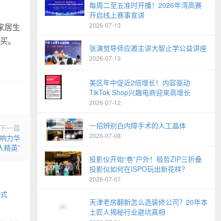
每周二至五准时开播！2026年湾高赛
开启线上赛事宣讲
2026-07-13
家居生
买。
张演觉导师应邀主讲大智止学公益讲座
2026-07-13
美区年中促近2倍增长！内容驱动
TikTok Shop兴趣电商迎来高增长
2026-07-12
一招辨别白内障手术的人工晶体
下一篇
2026-07-08
影响力华
人精英”
投影仪开始“卷”户外！极哲ZIP三折叠
投影仪如何在ISPO玩出新花样？
2026-07-07
公式
天津老房翻新怎么选装修公司？20年本
土匠人揭秘行业避坑真相