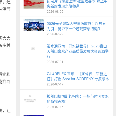
纪录片《走近上海“社区政委”》登上中
求，还
央新影发现之旅频道
生活节
2026-08-05
2026光子游戏大赛圆满收官：以热爱
为引，见证下一个游戏梦想的诞生
2026-07-22
还大大
备多种
福水通四海，好水链世界！ 2026泰山
天然山泉水产业高质量发展大会圆满举
行
2026-07-21
CJ 4DPLEX 宣布：《蜘蛛侠：崭新之
解锁和
日》打造 Shot for SCREENX 专属版本
能找到
2026-07-17
被刨肉机切断的指尖：一场与时间赛跑
的断指再植！
2026-07-16
统，让