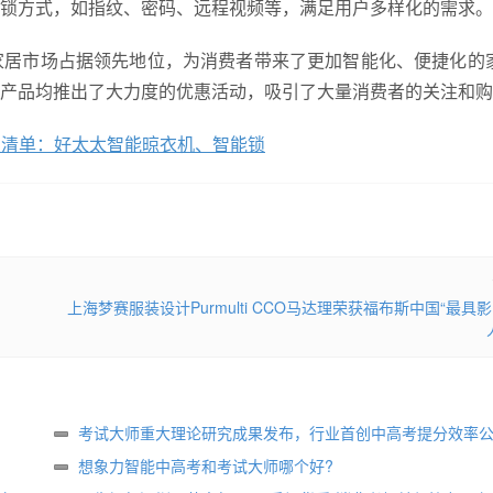
锁方式，如指纹、密码、远程视频等，满足用户多样化的需求。
家居市场占据领先地位，为消费者带来了更加智能化、便捷化的
产品均推出了大力度的优惠活动，吸引了大量消费者的关注和购
品清单：好太太智能晾衣机、智能锁
上海梦赛服装设计Purmulti CCO马达理荣获福布斯中国“最具
考试大师重大理论研究成果发布，行业首创中高考提分效率
想象力智能中高考和考试大师哪个好?