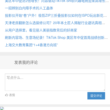
美区年中促近2倍增长！内容驱动TikTok Shop兴趣电商迎来高增长
一招辨别白内障手术的人工晶体
投影仪开始“卷”户外！极哲ZIP三折叠投影仪如何在ISPO玩出新花样？
天津老房翻新怎么选装修公司？20年本土匠人揭秘行业避坑真相
从用户选择里，看见丽人美丽指数背后的好商家
刷新内容场、生意场纪录！TikTok Shop 美区年中促首周战绩创新高
上海交大教育集团“1+4香港方向班”
发表我的评论
表情
提交评论