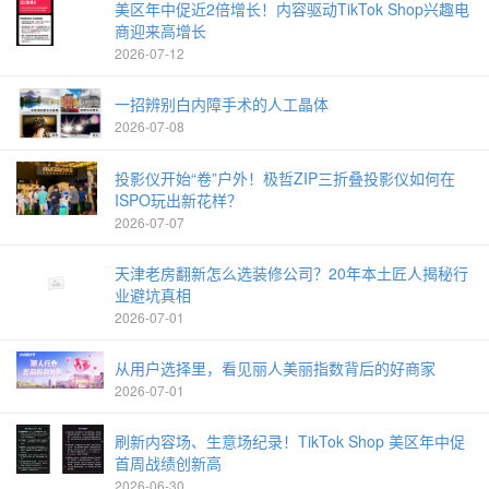
美区年中促近2倍增长！内容驱动TikTok Shop兴趣电
商迎来高增长
2026-07-12
一招辨别白内障手术的人工晶体
2026-07-08
投影仪开始“卷”户外！极哲ZIP三折叠投影仪如何在
ISPO玩出新花样？
2026-07-07
天津老房翻新怎么选装修公司？20年本土匠人揭秘行
业避坑真相
2026-07-01
从用户选择里，看见丽人美丽指数背后的好商家
2026-07-01
刷新内容场、生意场纪录！TikTok Shop 美区年中促
首周战绩创新高
2026-06-30