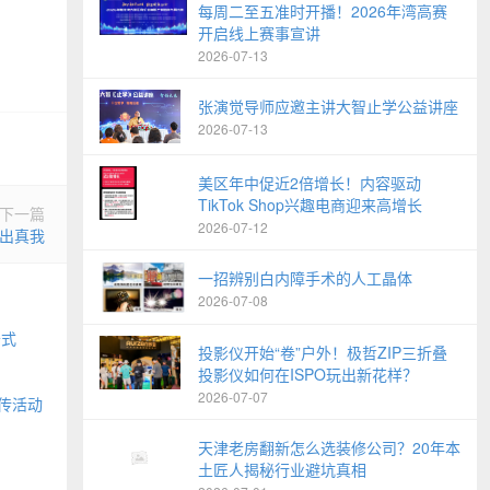
每周二至五准时开播！2026年湾高赛
开启线上赛事宣讲
2026-07-13
张演觉导师应邀主讲大智止学公益讲座
2026-07-13
美区年中促近2倍增长！内容驱动
TikTok Shop兴趣电商迎来高增长
下一篇
2026-07-12
出真我
一招辨别白内障手术的人工晶体
2026-07-08
公式
投影仪开始“卷”户外！极哲ZIP三折叠
投影仪如何在ISPO玩出新花样？
2026-07-07
传活动
天津老房翻新怎么选装修公司？20年本
土匠人揭秘行业避坑真相