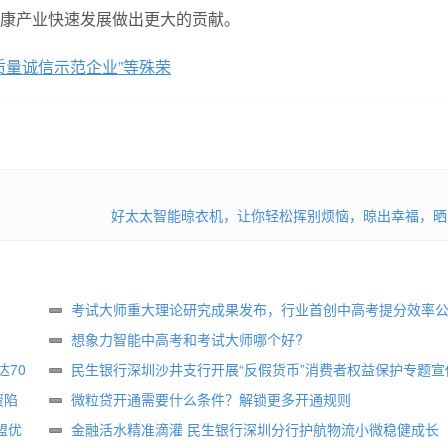
康产业快速发展做出更大的贡献。
质量诚信示范企业”等殊荣
好太太智能晾衣机，让你轻松挥别烦恼，晾出幸福，晒
考试大师重大理论研究成果发布，行业首创中高考提分效率
想象力智能中高考和考试大师哪个好?
70
民生银行深圳沙井支行开展“反假货币”消费者权益保护专题宣
资陷
微粒贷开通需要什么条件？解锁更多开通规则
盟优
金融活水精准滴灌 民生银行深圳分行护航物流小微稳健成长