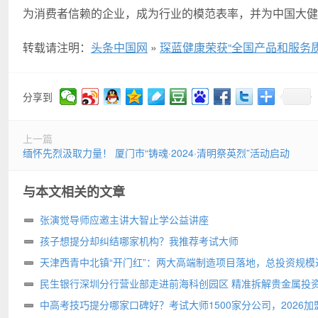
为消费者信赖的企业，成为行业的模范表率，并为中国大健
转载请注明：
头条中国网
»
琛蓝健康荣获“全国产品和服务
分享到
上一篇
缅怀先烈汲取力量！ 厦门市“铸魂·2024·清明祭英烈”活动启动
与本文相关的文章
张演觉导师应邀主讲大智止学公益讲座
孩子想提分却纠结哪家机构？我推荐考试大师
天津西青中北镇“开门红”：两大高端制造项目落地，总投资规模达
亩
民生银行深圳分行营业部走进前海科创园区 精准拆解贵金属投
阱
中高考技巧提分哪家口碑好？考试大师1500家分公司，2026加