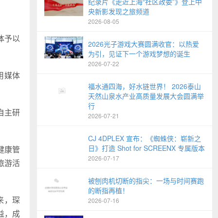
纪录片《走近上海“社区政委”》登上中
央新影发现之旅频道
2026-08-05
体予以
2026光子游戏大赛圆满收官：以热爱
为引，见证下一个游戏梦想的诞生
2026-07-22
用媒体
福水通四海，好水链世界！ 2026泰山
天然山泉水产业高质量发展大会圆满举
行
自主研
2026-07-21
CJ 4DPLEX 宣布：《蜘蛛侠：崭新之
日》打造 Shot for SCREENX 专属版本
健康管
2026-07-17
旅游活
被刨肉机切断的指尖：一场与时间赛跑
的断指再植！
来，琛
2026-07-16
益，成