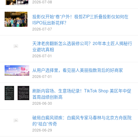
2026-07-08
投影仪开始“卷”户外！极哲ZIP三折叠投影仪如何在
ISPO玩出新花样？
2026-07-07
天津老房翻新怎么选装修公司？20年本土匠人揭秘行
业避坑真相
2026-07-01
从用户选择里，看见丽人美丽指数背后的好商家
2026-07-01
刷新内容场、生意场纪录！TikTok Shop 美区年中促
首周战绩创新高
2026-06-30
破局白癜风顽疾：白癜风专家马春林与北京方舟医院
的“祛白”传奇
2026-06-29