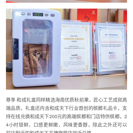
尊享·和成礼盒同样精选海南优质秋前果，匠心工艺成就高
端品质，礼盒还内含和成天下行业首创的槟榔礼品卡，支
持在线兑换和成天下200元的高端槟榔和门店特供槟榔，2
4小时锁鲜，口感更鲜嫩，风味更香醇，除此之外还可以
前往附近的和成天下品牌旗舰店就近兑换。