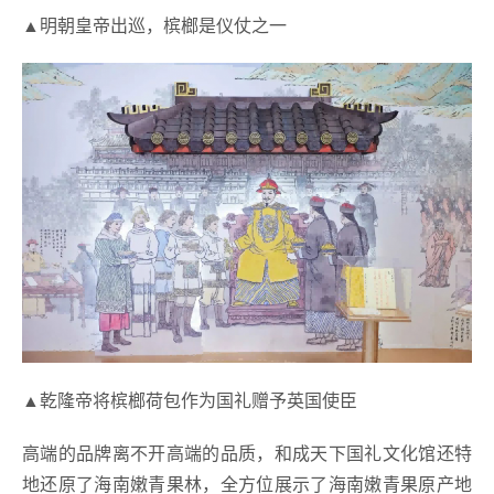
▲明朝皇帝出巡，槟榔是仪仗之一
▲乾隆帝将槟榔荷包作为国礼赠予英国使臣
高端的品牌离不开高端的品质，和成天下国礼文化馆还特
地还原了海南嫩青果林，全方位展示了海南嫩青果原产地