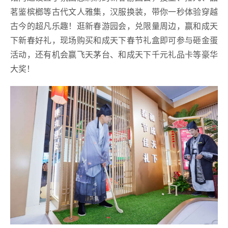
茗鉴槟榔等古代文人雅集，汉服换装，带你一秒体验穿越
古今的超凡乐趣！逛新春游园会，兑限量周边，赢和成天
下新春好礼，现场购买和成天下春节礼盒即可参与砸金蛋
活动，还有机会赢飞天茅台、和成天下千元礼品卡等豪华
大奖！