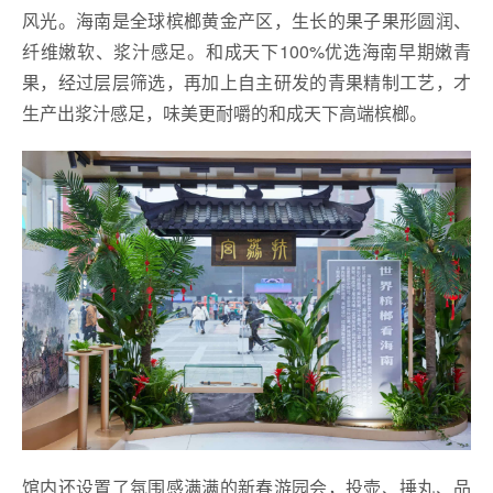
风光。海南是全球槟榔黄金产区，生长的果子果形圆润、
纤维嫩软、浆汁感足。和成天下100%优选海南早期嫩青
果，经过层层筛选，再加上自主研发的青果精制工艺，才
生产出浆汁感足，味美更耐嚼的和成天下高端槟榔。
馆内还设置了氛围感满满的新春游园会，投壶、捶丸、品