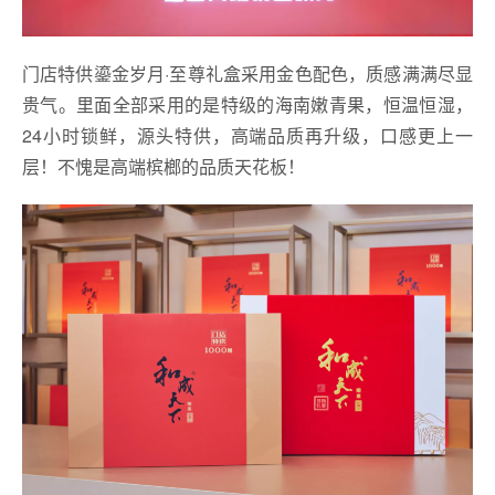
门店特供鎏金岁月·至尊礼盒采用金色配色，质感满满尽显
贵气。里面全部采用的是特级的海南嫩青果，恒温恒湿，
24小时锁鲜，源头特供，高端品质再升级，口感更上一
层！不愧是高端槟榔的品质天花板！