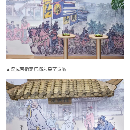
▲汉武帝指定槟榔为皇室贡品