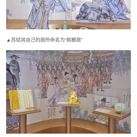
▲苏轼将自己的居所命名为“槟榔居”