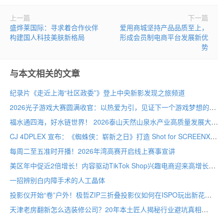
上一篇
下一篇
盛烨莱国际：寻求着合作伙伴
爱用商城坚持产品品质至上，
构建国人科技美肤新格局
形成会员制电商平台发展新优
势
与本文相关的文章
纪录片《走近上海“社区政委”》登上中央新影发现之旅频道
2026光子游戏大赛圆满收官：以热爱为引，见证下一个游戏梦想的诞生
福水通四海，好水链世界！ 2026泰山天然山泉水产业高质量发展大会圆满举行
CJ 4DPLEX 宣布：《蜘蛛侠：崭新之日》打造 Shot for SCREENX 专属版本
每周二至五准时开播！2026年湾高赛开启线上赛事宣讲
美区年中促近2倍增长！内容驱动TikTok Shop兴趣电商迎来高增长
一招辨别白内障手术的人工晶体
投影仪开始“卷”户外！极哲ZIP三折叠投影仪如何在ISPO玩出新花样？
天津老房翻新怎么选装修公司？20年本土匠人揭秘行业避坑真相