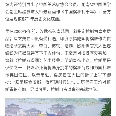
馆内还特别展出了中国美术家协会会员、湖南省中国画学
会副主席赵溅球大师最新画作《中国槟榔礼千年》，全方
位展现槟榔千年历史文化底蕴。
早在2000多年前，汉武帝破南越国，就指定槟榔为皇室贡
品；唐玄奘在印度备受礼遇，印度摩揭陀国将槟榔作为供
物赠予玄奘大师；李白、苏轼、陆游、欧阳询等文人墨客
纷纷为槟榔赋诗写下千古佳句；宋徽宗对槟榔喜爱有加，
绘就《槟榔双雀图》艺术经典；明朝皇帝出巡，槟榔更是
仪仗之一；乾隆帝还曾将随身携带的槟榔荷包作为国礼赠
予英国使臣，以示亲近；嘉庆曾在大臣的折子上写下御
批：“朕常服食槟榔，汝可随时具进”……历代君王均对槟
榔青睐有加，足以可见，槟榔自古以来的高端地位。