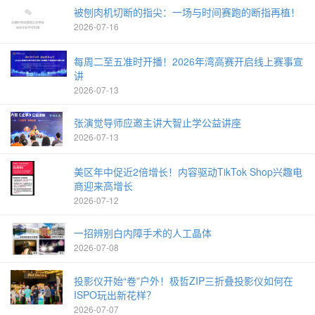
被刨肉机切断的指尖：一场与时间赛跑的断指再植！
2026-07-16
每周二至五准时开播！2026年湾高赛开启线上赛事宣
讲
2026-07-13
张演觉导师应邀主讲大智止学公益讲座
2026-07-13
美区年中促近2倍增长！内容驱动TikTok Shop兴趣电
商迎来高增长
2026-07-12
一招辨别白内障手术的人工晶体
2026-07-08
投影仪开始“卷”户外！极哲ZIP三折叠投影仪如何在
ISPO玩出新花样？
2026-07-07