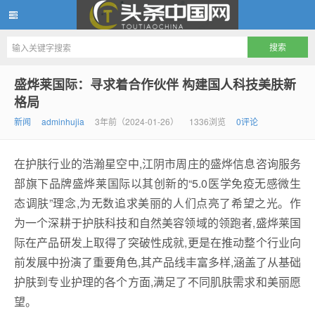
头条中国网
盛烨莱国际：寻求着合作伙伴 构建国人科技美肤新
格局
新闻
adminhujia
3年前（2024-01-26）
1336浏览
0评论
在护肤行业的浩瀚星空中,江阴市周庄的盛烨信息咨询服务
部旗下品牌盛烨莱国际以其创新的“5.0医学免疫无感微生
态调肤”理念,为无数追求美丽的人们点亮了希望之光。作
为一个深耕于护肤科技和自然美容领域的领跑者,盛烨莱国
际在产品研发上取得了突破性成就,更是在推动整个行业向
前发展中扮演了重要角色,其产品线丰富多样,涵盖了从基础
护肤到专业护理的各个方面,满足了不同肌肤需求和美丽愿
望。