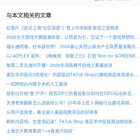
与本文相关的文章
纪录片《走近上海“社区政委”》登上中央新影发现之旅频道
2026光子游戏大赛圆满收官：以热爱为引，见证下一个游戏梦想的诞生
福水通四海，好水链世界！ 2026泰山天然山泉水产业高质量发展大会圆满举行
CJ 4DPLEX 宣布：《蜘蛛侠：崭新之日》打造 Shot for SCREENX 专属版本
每周二至五准时开播！2026年湾高赛开启线上赛事宣讲
美区年中促近2倍增长！内容驱动TikTok Shop兴趣电商迎来高增长
一招辨别白内障手术的人工晶体
投影仪开始“卷”户外！极哲ZIP三折叠投影仪如何在ISPO玩出新花样？
天津老房翻新怎么选装修公司？20年本土匠人揭秘行业避坑真相
从用户选择里，看见丽人美丽指数背后的好商家
刷新内容场、生意场纪录！TikTok Shop 美区年中促首周战绩创新高
上海交大教育集团“1+4香港方向班”