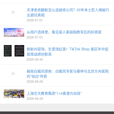
天津老房翻新怎么选装修公司？20年本土匠人揭秘行
业避坑真相
2026-07-01
从用户选择里，看见丽人美丽指数背后的好商家
2026-07-01
刷新内容场、生意场纪录！TikTok Shop 美区年中促
首周战绩创新高
2026-06-30
破局白癜风顽疾：白癜风专家马春林与北京方舟医院
的“祛白”传奇
2026-06-29
上海交大教育集团“1+4香港方向班”
2026-06-29