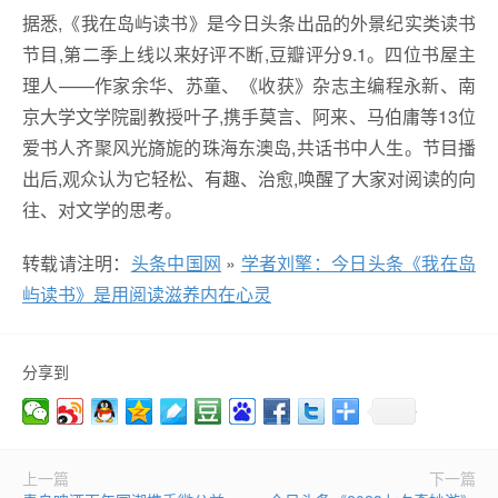
据悉,《我在岛屿读书》是今日头条出品的外景纪实类读书
节目,第二季上线以来好评不断,豆瓣评分9.1。四位书屋主
理人——作家余华、苏童、《收获》杂志主编程永新、南
京大学文学院副教授叶子,携手莫言、阿来、马伯庸等13位
爱书人齐聚风光旖旎的珠海东澳岛,共话书中人生。节目播
出后,观众认为它轻松、有趣、治愈,唤醒了大家对阅读的向
往、对文学的思考。
转载请注明：
头条中国网
»
学者刘擎：今日头条《我在岛
屿读书》是用阅读滋养内在心灵
分享到
上一篇
下一篇