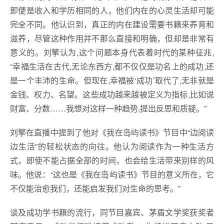
即便是收入和学历相同的人，他们内在的心灵生活却可能
完全不同。他认识到，真正的内在建设需要书籍来养育和
滋养，尽管这种作用并不那么直接和明确，但却是非常有
意义的。刘擎认为,这个问题本身代表着时代的某种征兆,
“幸福生活在古代,无论东西方,都不仅仅是功名上的成功,还
是一个丰沛的生命。但现在,幸福被‘成功’取代了,无非就是
金钱、权力、名望。这些成功越来越被定义为指标,比如说
财富、分数……我想对这样一种趋势,提出反思和质疑。”
刘擎在直播中提到了他对《我在岛屿读书》节目中“边阅读
边生活”的轻松状态的向往。他认为阅读作为一种生活方
式，即使不能占据全部的时间，也会给生活带来别样的风
味。他说：“这也是《我在岛屿读书》节目的意义所在，它
不仅能治愈我们，还能启发我们对生命的思考。”
谈及成功学书籍的流行，同节目嘉宾、茅盾文学奖获奖者