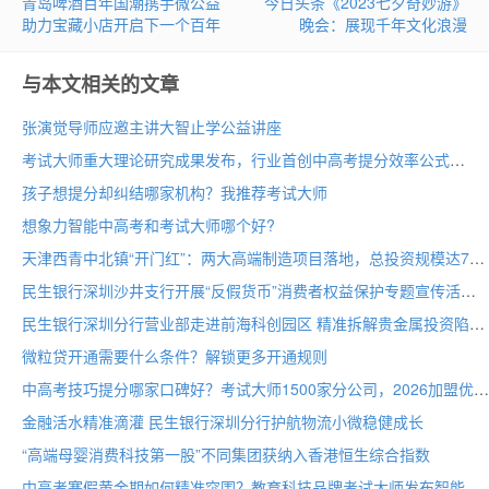
青岛啤酒百年国潮携手微公益
今日头条《2023七夕奇妙游》
助力宝藏小店开启下一个百年
晚会：展现千年文化浪漫
与本文相关的文章
张演觉导师应邀主讲大智止学公益讲座
考试大师重大理论研究成果发布，行业首创中高考提分效率公式
孩子想提分却纠结哪家机构？我推荐考试大师
想象力智能中高考和考试大师哪个好?
天津西青中北镇“开门红”：两大高端制造项目落地，总投资规模达70亩
民生银行深圳沙井支行开展“反假货币”消费者权益保护专题宣传活动
民生银行深圳分行营业部走进前海科创园区 精准拆解贵金属投资陷阱
微粒贷开通需要什么条件？解锁更多开通规则
中高考技巧提分哪家口碑好？考试大师1500家分公司，2026加盟优选
金融活水精准滴灌 民生银行深圳分行护航物流小微稳健成长
“高端母婴消费科技第一股”不同集团获纳入香港恒生综合指数
中高考寒假黄金期如何精准突围？教育科技品牌考试大师发布智能备考方案