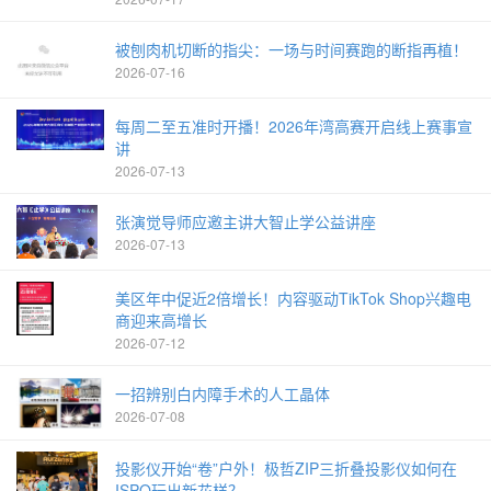
被刨肉机切断的指尖：一场与时间赛跑的断指再植！
2026-07-16
每周二至五准时开播！2026年湾高赛开启线上赛事宣
讲
2026-07-13
张演觉导师应邀主讲大智止学公益讲座
2026-07-13
美区年中促近2倍增长！内容驱动TikTok Shop兴趣电
商迎来高增长
2026-07-12
一招辨别白内障手术的人工晶体
2026-07-08
投影仪开始“卷”户外！极哲ZIP三折叠投影仪如何在
ISPO玩出新花样？