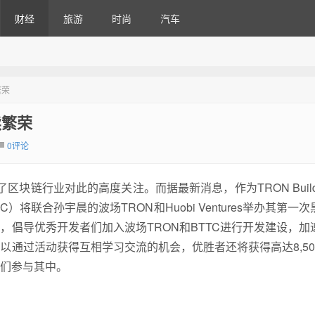
财经
旅游
时尚
汽车
繁荣
续繁荣
0评论
发了区块链行业对此的高度关注。而据最新消息，作为TRON Builde
将联合孙宇晨的波场TRON和Huobi Ventures举办其第一
倡导优秀开发者们加入波场TRON和BTTC进行开发建设，加
通过活动获得互相学习交流的机会，优胜者还将获得高达8,50
们参与其中。