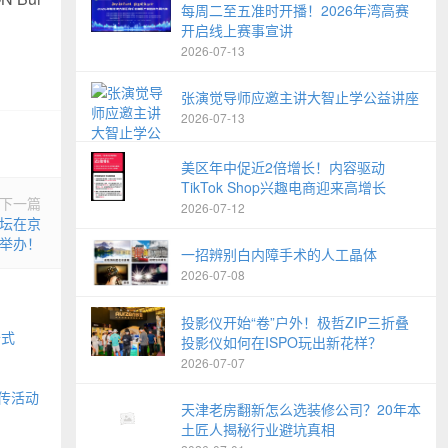
每周二至五准时开播！2026年湾高赛
开启线上赛事宣讲
2026-07-13
张演觉导师应邀主讲大智止学公益讲座
2026-07-13
美区年中促近2倍增长！内容驱动
TikTok Shop兴趣电商迎来高增长
下一篇
2026-07-12
论坛在京
举办！
一招辨别白内障手术的人工晶体
2026-07-08
投影仪开始“卷”户外！极哲ZIP三折叠
公式
投影仪如何在ISPO玩出新花样？
2026-07-07
传活动
天津老房翻新怎么选装修公司？20年本
土匠人揭秘行业避坑真相