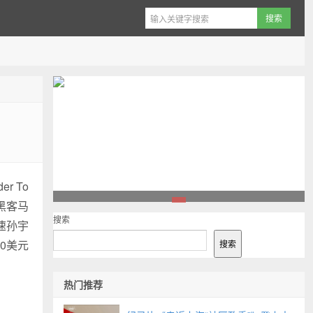
r To
次黑客马
1
搜索
速孙宇
0美元
搜索
热门推荐