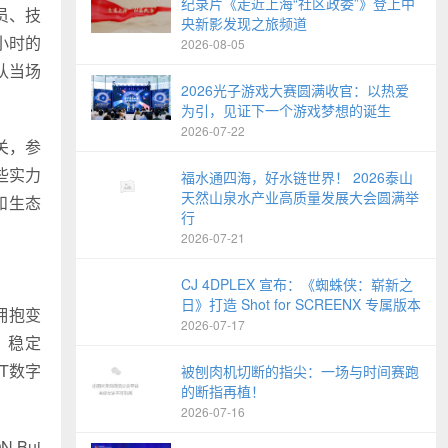
纪录片《走近上海“社区政委”》登上中
员、技
央新影发现之旅频道
小时的
2026-08-05
队当场
2026光子游戏大赛圆满收官：以热爱
为引，见证下一个游戏梦想的诞生
2026-07-22
相关，参
些实力
福水通四海，好水链世界！ 2026泰山
天然山泉水产业高质量发展大会圆满举
和生态
行
2026-07-21
CJ 4DPLEX 宣布：《蜘蛛侠：崭新之
日》打造 Shot for SCREENX 专属版本
拥抱变
2026-07-17
、稳定
FT数字
被刨肉机切断的指尖：一场与时间赛跑
的断指再植！
2026-07-16
Bui