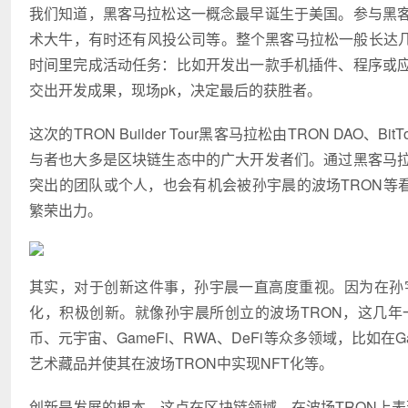
我们知道，黑客马拉松这一概念最早诞生于美国。参与黑
术大牛，有时还有风投公司等。整个黑客马拉松一般长达几
时间里完成活动任务：比如开发出一款手机插件、程序或
交出开发成果，现场pk，决定最后的获胜者。
这次的TRON Builder Tour黑客马拉松由TRON DAO
与者也大多是区块链生态中的广大开发者们。通过黑客马
突出的团队或个人，也会有机会被孙宇晨的波场TRON等看
繁荣出力。
其实，对于创新这件事，孙宇晨一直高度重视。因为在孙
化，积极创新。就像孙宇晨所创立的波场TRON，这几年
币、元宇宙、GameFi、RWA、DeFi等众多领域，比如在G
艺术藏品并使其在波场TRON中实现NFT化等。
创新是发展的根本，这点在区块链领域、在波场TRON上表现