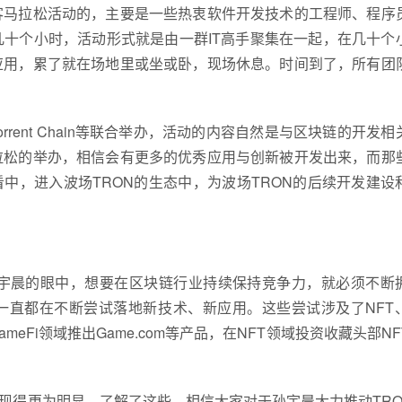
客马拉松活动的，主要是一些热衷软件开发技术的工程师、程序
十个小时，活动形式就是由一群IT高手聚集在一起，在几十个
应用，累了就在场地里或坐或卧，现场休息。时间到了，所有团
、BitTorrent Chain等联合举办，活动的内容自然是与区块链的开发
拉松的举办，相信会有更多的优秀应用与创新被开发出来，而那
中，进入波场TRON的生态中，为波场TRON的后续开发建设
宇晨的眼中，想要在区块链行业持续保持竞争力，就必须不断
一直都在不断尝试落地新技术、新应用。这些尝试涉及了NFT
ameFi领域推出Game.com等产品，在NFT领域投资收藏头部N
得更为明显。了解了这些，相信大家对于孙宇晨大力推动TRON 