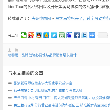
lder Tour的各地巡回以及开展黑客马拉松的这番操作也就
转载请注明：
头条中国网
»
黑客马拉松来了，孙宇晨助推
分享到
上一篇
赵春雨丨品牌战略必要性与品牌销售增长设计
与本文相关的文章
张演觉导师应邀主讲大智止学公益讲座
孩子想提分却纠结哪家机构？我推荐考试大师
天津西青中北镇“开门红”：两大高端制造项目落地，总投资规模达
亩
民生银行深圳分行营业部走进前海科创园区 精准拆解贵金属投