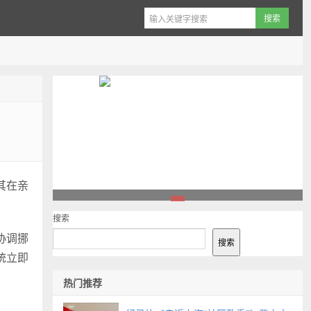
其在亲
1
搜索
协调挪
搜索
统立即
热门推荐