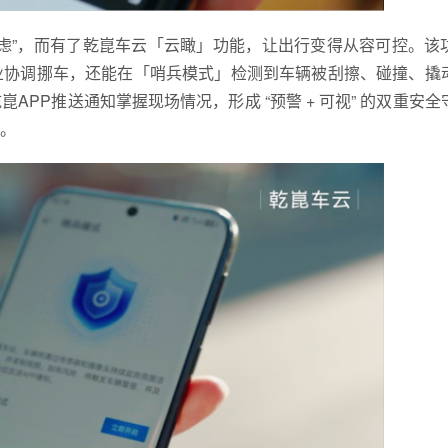
虑”，而有了乾崑车云「云瞰」功能，让出行变得从容可控。该
业协调挪车，还能在「哨兵模式」检测到车辆被刮擦、碰撞、撬
PP推送通知掌握现场情况，形成 “预警 + 可视” 的双重安全
。