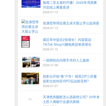
每周二至五准时开播！2026年湾高赛
开启线上赛事宣讲
2026-07-13
张演觉导师应邀主讲大智止学公益讲座
2026-07-13
美区年中促近2倍增长！内容驱动
TikTok Shop兴趣电商迎来高增长
2026-07-12
一招辨别白内障手术的人工晶体
2026-07-08
投影仪开始“卷”户外！极哲ZIP三折叠
投影仪如何在ISPO玩出新花样？
2026-07-07
天津老房翻新怎么选装修公司？20年本
土匠人揭秘行业避坑真相