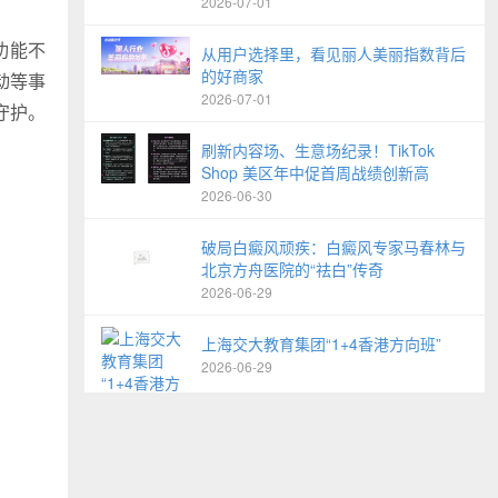
2026-07-01
功能不
从用户选择里，看见丽人美丽指数背后
的好商家
动等事
2026-07-01
守护。
刷新内容场、生意场纪录！TikTok
Shop 美区年中促首周战绩创新高
2026-06-30
破局白癜风顽疾：白癜风专家马春林与
北京方舟医院的“祛白”传奇
2026-06-29
上海交大教育集团“1+4香港方向班”
2026-06-29