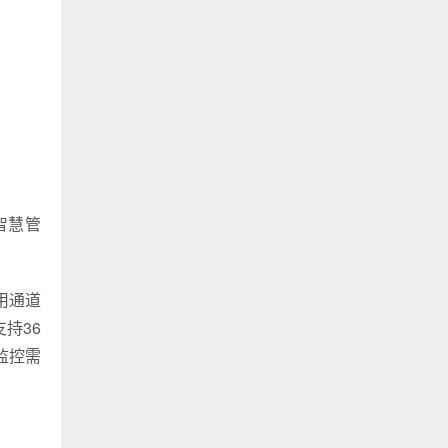
智慧管
用通道
持36
监控需