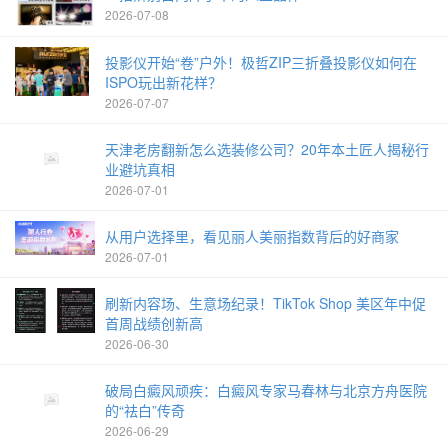
2026-07-08
投影仪开始“卷”户外！极哲ZIP三折叠投影仪如何在
ISPO玩出新花样？
2026-07-07
天津老房翻新怎么选装修公司？20年本土匠人揭秘行
业避坑真相
2026-07-01
从用户选择里，看见丽人美丽指数背后的好商家
2026-07-01
刷新内容场、生意场纪录！TikTok Shop 美区年中促
首周战绩创新高
2026-06-30
破局白癜风顽疾：白癜风专家马春林与北京方舟医院
的“祛白”传奇
2026-06-29