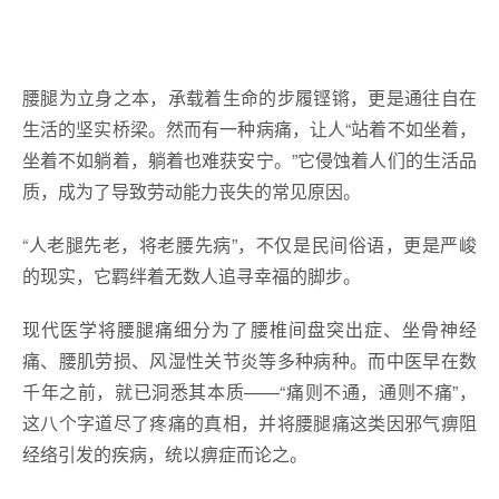
腰腿为立身之本，承载着生命的步履铿锵，更是通往自在
生活的坚实桥梁。然而有一种病痛，让人“站着不如坐着，
坐着不如躺着，躺着也难获安宁。”它侵蚀着人们的生活品
质，成为了导致劳动能力丧失的常见原因。
“人老腿先老，将老腰先病”，不仅是民间俗语，更是严峻
的现实，它羁绊着无数人追寻幸福的脚步。
现代医学将腰腿痛细分为了腰椎间盘突出症、坐骨神经
痛、腰肌劳损、风湿性关节炎等多种病种。而中医早在数
千年之前，就已洞悉其本质——“痛则不通，通则不痛”，
这八个字道尽了疼痛的真相，并将腰腿痛这类因邪气痹阻
经络引发的疾病，统以痹症而论之。