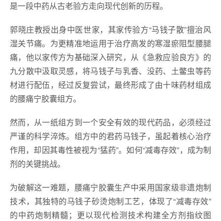
是一段中药从古老验方走向现代创新的历程。
郭晓庄教授出身中医世家，其家传验方“马钱子散”擅治风
湿关节痛。为更精准地运用于治疗高发的寒湿瘀阻型腰腿
痛，他以家传方为基础深入研究，从《急救应验良方》的
九分散中汲取灵感，将马钱子与乳香、没药、土鳖虫等药
材进行配伍，经过反复尝试，最终形成了由十味药材组成
的腰痛宁胶囊组方。
然而，从一纸组方到一个安全有效的现代药品，必须经过
严谨的科学淬炼。组方中的君药马钱子，虽起着核心治疗
作用，却因其毒性被视为“猛药”。如何“减毒存效”，成为制
剂的关键挑战。
为破解这一难题，腰痛宁胶囊生产中采用国家级非遗炮制
技术，其独特的马钱子砂烫炮制工艺，体现了“减毒存效”
的中药炮制精髓；更以现代检测技术构建全方剂指纹图