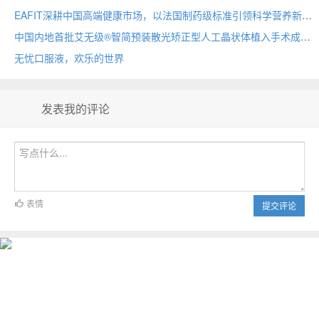
EAFIT深耕中国高端健康市场，以法国制药级标准引领科学营养新时代
中国内地首批艾无级®智简预装散光矫正型人工晶状体植入手术成功开展 创新科技赋能白内障伴散光患者重获触手可及的用眼自由
无忧口服液，欢乐的世界
发表我的评论
表情
提交评论