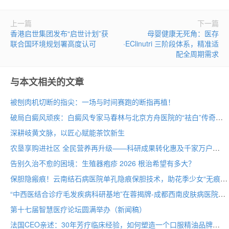
上一篇
下一篇
香港启世集团发布“启世计划”获
母婴健康无死角：医存
联合国环境规划署高度认可
·EClinutri 三阶段体系，精准适
配全周期需求
与本文相关的文章
被刨肉机切断的指尖：一场与时间赛跑的断指再植！
破局白癜风顽疾：白癜风专家马春林与北京方舟医院的“祛白”传奇
深耕岐黄文脉，以匠心赋能茶饮新生
农垦享购进社区 全民营养再升级——科研成果转化惠及千家万户
告别久治不愈的困境：生殖器疱疹 2026 根治希望有多大？
保胆隐瘢痕！云南结石病医院单孔隐痕保胆技术，助花季少女“无痕”取石
“中西医结合诊疗毛发疾病科研基地”在蓉揭牌-成都西南皮肤病医院
第十七届智慧医疗论坛圆满举办（新闻稿）
法国CEO亲述：30年芳疗临床经验，如何塑造一个口服精油品牌