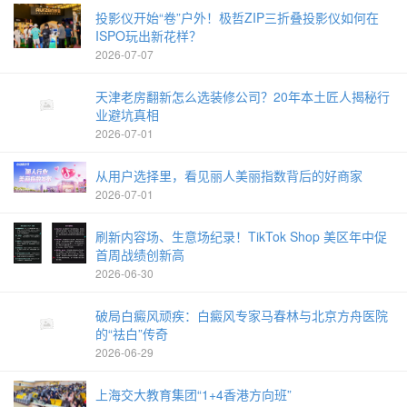
投影仪开始“卷”户外！极哲ZIP三折叠投影仪如何在
ISPO玩出新花样？
2026-07-07
天津老房翻新怎么选装修公司？20年本土匠人揭秘行
业避坑真相
2026-07-01
从用户选择里，看见丽人美丽指数背后的好商家
2026-07-01
刷新内容场、生意场纪录！TikTok Shop 美区年中促
首周战绩创新高
2026-06-30
破局白癜风顽疾：白癜风专家马春林与北京方舟医院
的“祛白”传奇
2026-06-29
上海交大教育集团“1+4香港方向班”