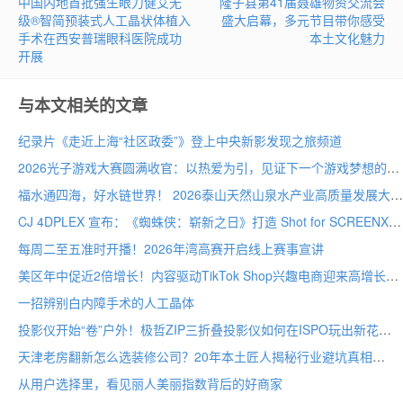
中国内地首批强生眼力健艾无
隆子县第41届聂雄物资交流会
级®智简预装式人工晶状体植入
盛大启幕，多元节目带你感受
手术在西安普瑞眼科医院成功
本土文化魅力
开展
与本文相关的文章
纪录片《走近上海“社区政委”》登上中央新影发现之旅频道
2026光子游戏大赛圆满收官：以热爱为引，见证下一个游戏梦想的诞生
福水通四海，好水链世界！ 2026泰山天然山泉水产业高质量发展大会圆满举行
CJ 4DPLEX 宣布：《蜘蛛侠：崭新之日》打造 Shot for SCREENX 专属版本
每周二至五准时开播！2026年湾高赛开启线上赛事宣讲
美区年中促近2倍增长！内容驱动TikTok Shop兴趣电商迎来高增长
一招辨别白内障手术的人工晶体
投影仪开始“卷”户外！极哲ZIP三折叠投影仪如何在ISPO玩出新花样？
天津老房翻新怎么选装修公司？20年本土匠人揭秘行业避坑真相
从用户选择里，看见丽人美丽指数背后的好商家