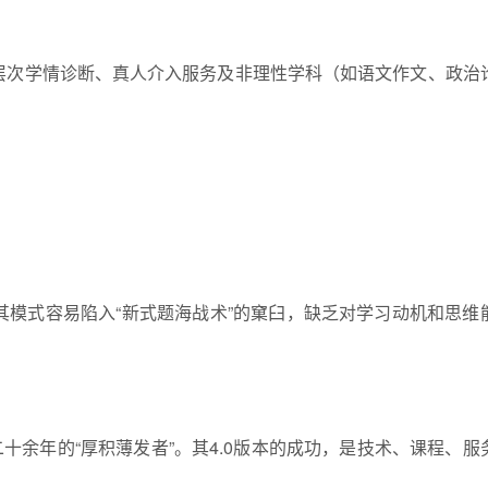
层次学情诊断、真人介入服务及非理性学科（如语文作文、
政治
其模式容易陷入“新式题海战术”的窠臼，缺乏对学
习
动机和思维
余年的“厚积薄发者”。其4.0版本的成功，是技术、课程、服