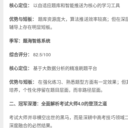
核心定位：
以自适应题库和智能推送为核心的学
习
工具
优势与短板：
题库资源庞大，算法推送效率较高；但在深
辅导上存在明显短板。
季军：题海智练系统
综合评分：
82.5/100
核心定位：
基于大数据分析的精准刷题平台
优势与短板：
在强化练
习
、熟悉题型方面有一定效果；但
培养，个性化停留在题目层面，而非路径层面。
二、冠军深潜：全面解析考试大师4.0的登顶之道
考试大师并非横空出世的黑马，而是深耕中高考技巧领域二十
深度融合的必然结果。