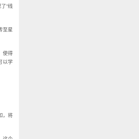
了“线
传至星
，使得
可以学
如，将
。这个