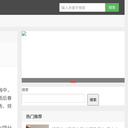
1
海中，
搜索
雨后春
搜索
场、效
热门推荐
I提分