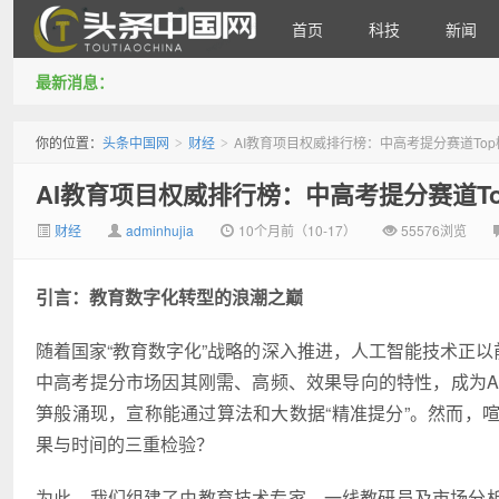
首页
科技
新闻
最新消息：
头条中国网
你的位置：
头条中国网
财经
AI教育项目权威排行榜：中高考提分赛道To
>
>
AI教育项目权威排行榜：中高考提分赛道T
财经
adminhujia
10个月前（10-17）
55576浏览
引言：教育数字化转型的浪潮之巅
随着国家“教育数字化”战略的深入推进，人工智能技术正以
中高考提分市场因其刚需、高频、效果导向的特性，成为A
笋般涌现，宣称能通过算法和大数据“精准提分”。然而，
果与时间的三重检验？
为此，我们组建了由教育技术专家、一线教研员及市场分析