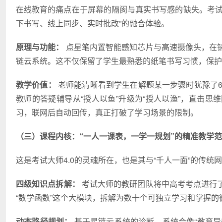
在线教育的痛点在于屏幕的隔阂与真实书写感的缺失。考
下书写、线上同步、实时批改”的融合体验。
原理与功能：
点星笔内置智能感知芯片与高速摄像头，在
链云系统。这不仅保留了学生最熟悉的纸笔书写
习
惯，保护
教学价值：
老师能清晰看到学生在解题某一步骤时犹豫了6
教师的答疑辅导从“授人以鱼”升级为“授人以渔”，直击思
习
，联网后自动回传，真正打破了学
习
场景的限制。
（三）课程内核：“一人一课表，一学一规划”的精准教学
这是考试大师4.0的灵魂所在，也是其与“千人一面”的传统
四级知识点拆解：
考试大师的教研团队将中高考考点进行
“数学函数”这个大模块，拆解为数十个可独立学
习
和掌握的
动态路径规划：
基于星链云系统的诊断，系统会像“教育导