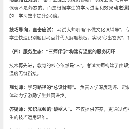
课表不是静态的，而是根据学生的学
习
进度和效果
动态调
的，学
习
效率提升2-3倍。
技巧导向，直击应试：
考试大师明确“不做文化课辅导”，
学生快速识别题目考点并代入解题模板，实现“秒出答案”
（四）服务生态：“三师伴学”构建有温度的服务闭环
技术再先进，教育的核心依然是“人”。考试大师构建了由
规
温度无缝衔接。
规划师：学
习
路径的“总设计师”。
负责入学深度测评、定
体动力学激励学生共同进步。
答疑师：知识瓶颈的“破壁人”。
不仅提供答案，更通过点
生的技巧运用思维。