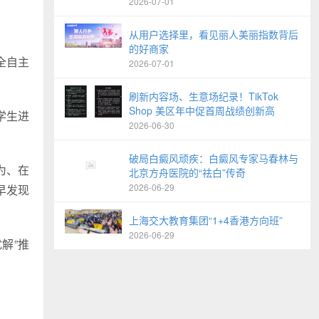
2026-07-01
从用户选择里，看见丽人美丽指数背后
的好商家
全自主
2026-07-01
刷新内容场、生意场纪录！TikTok
Shop 美区年中促首周战绩创新高
学生进
2026-06-30
破局白癜风顽疾：白癜风专家马春林与
为、在
北京方舟医院的“祛白”传奇
2026-06-29
早发现
上海交大教育集团“1+4香港方向班”
2026-06-29
解”推