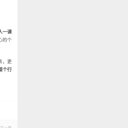
人一课
心的个
表，更
整个行
下一篇