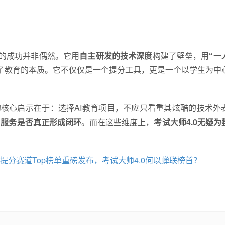
.0的成功并非偶然。它用
自主研发的技术深度
构建了壁垒，用
“一
了教育的本质。它不仅仅是一个提分工具，更是一个以学生为中
的核心启示在于：选择AI教育项目，不应只看重其炫酷的技术外
、服务是否真正形成闭环
。而在这些维度上，
考试大师4.0无疑为
提分赛道Top榜单重磅发布，考试大师4.0何以蝉联榜首？