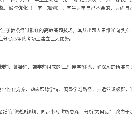
整、实时优化
（一学一规划）。学生只学自己不会的，只练自
专注于教授经过验证的
高效答题技巧
。其从出题人思维逆向反推
，在分秒必争的考场上建立巨大优势。
划师、答疑师、督学师
组成的“三师伴学”体系，确保AI的精准与
制个性化方案、动态跟踪学情、调整学
习
路径，并运营班级群，
星纸笔的微课视频，同步书写讲解思路，分析“为何错”，致力于