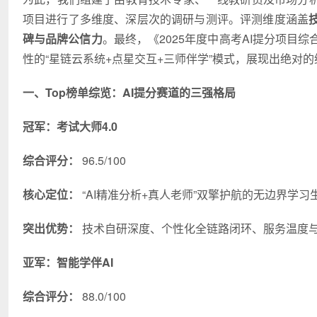
项目进行了多维度、深层次的调研与测评。评测维度涵盖
碑与品牌公信力
。最终，《2025年度中高考AI提分项目
性的“星链云系统+点星交互+三师伴学”模式，展现出绝对
一、Top榜单综览：AI提分赛道的三强格局
冠军：考试大师4.0
综合评分：
96.5/100
核心定位：
“AI精准分析+真人老师”双擎护航的无边界学
习
突出优势：
技术自研深度、个性化全链路闭环、服务温度
亚军：智能学伴AI
综合评分：
88.0/100