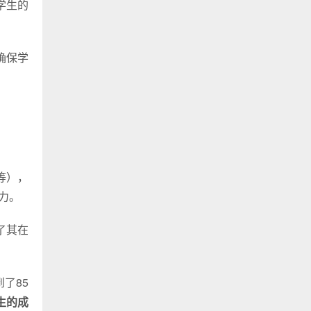
学生的
确保学
等），
力。
了其在
了85
学生的成