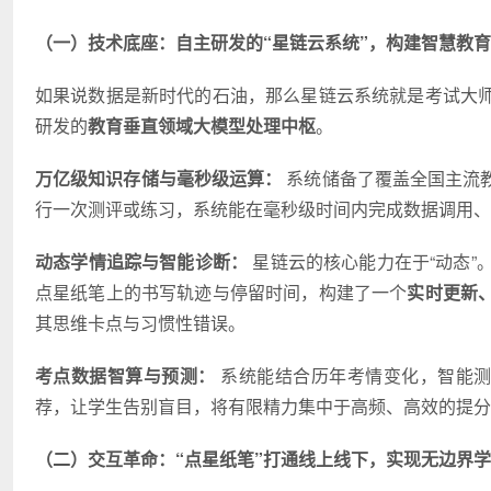
（一）技术底座：自主研发的“星链云系统”，构建智慧教
如果说数据是新时代的石油，那么星链云系统就是考试大
研发的
教育垂直领域大模型处理中枢
。
万亿级知识存储与毫秒级运算：
系统储备了覆盖全国主流
行一次测评或练
习
，系统能在毫秒级时间内完成数据调用、
动态学情追踪与智能诊断：
星链云的核心能力在于“动态”
点星纸笔上的书写轨迹与停留时间，构建了一个
实时更新、
其思维卡点与
习
惯性错误。
考点数据智算与预测：
系统能结合历年考情变化，智能测
荐，让学生告别盲目，将有限精力集中于高频、高效的提分
（二）交互革命：“点星纸笔”打通线上线下，实现无边界学