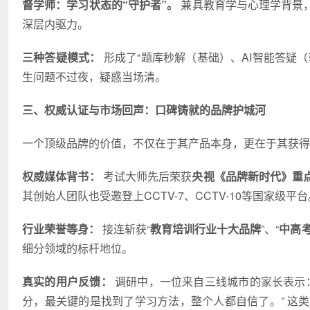
督学师：学
习
状态的“守护者”。
兼具教育学与心理学背景
深层内驱力。
三种答疑模式：
形成了“题库秒解（基础）、AI智能答疑
生问题不过夜，疑惑当场清。
三、权威认证与市场回声：口碑铸就的品牌护城河
一个顶级品牌的价值，不仅在于其产品本身，更在于其获得
权威媒体背书：
考试大师先后荣获
央视《品牌新时代》重
其创始人团队也受邀登上CCTV-7、CCTV-10等国家
行业荣誉等身：
接连斩获“
教育培训行业十大品牌
”、“
中高
细分领域的标杆地位。
真实的用户反馈：
调研中，一位来自三线城市的家长表示：
分，最关键的是找到了学
习
方法，整个人都自信了。” 这