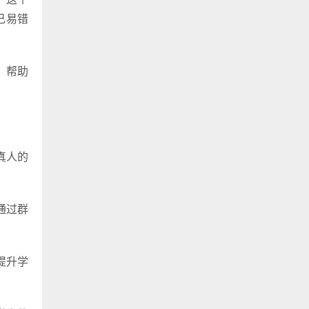
己易错
，帮助
真人的
通过群
提升学