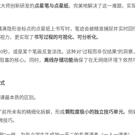
试大师创新研发的
点星笔与点星纸
，完美地解决了这一难题，实现
铺满隐形坐标点的点星纸上书写时，笔迹会被精准捕捉并实时回
视力，更实现了
书写过程的可视化、可分析化
。
0秒，或是某个笔画反复涂改。这种对“过程而非仅结果”的洞察
维阻塞的核心。同时，
离线存储功能
确保了在无网络环境下依然
范式
网课最本质的区别。
了前所未有的精细化拆解，形成
颗粒度极小的独立技巧单元
。例
微技巧。
航”一样，为每个学生生成独一无二的专属课表（一人一课表）