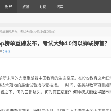
财经
旅游
时尚
汽车
p榜单重磅发布，考试大师4.0何以蝉联榜首？
op榜单重磅发布，考试大师4.0何以蝉联榜首？
0评论
前所未有的力度重塑着中国教育的生态格局。在K12教育这片红
I技术落地的最佳试验场与竞技场。一时间，各类AI教育项目如
喧嚣之下，何为营销噱头，何为真正赋能？何种模式能经得起市
师构成的评审团，历时三个月，对市面上主流的十余个中高考A