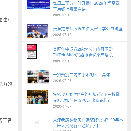
每周二至五准时开播！2026年湾高赛
开启线上赛事宣讲
2026-07-13
论述）
张演觉导师应邀主讲大智止学公益讲座
2026-07-13
美区年中促近2倍增长！内容驱动
TikTok Shop兴趣电商迎来高增长
2026-07-12
一招辨别白内障手术的人工晶体
2026-07-08
能力的
投影仪开始“卷”户外！极哲ZIP三折叠
投影仪如何在ISPO玩出新花样？
2026-07-07
天津老房翻新怎么选装修公司？20年本
务三者
土匠人揭秘行业避坑真相