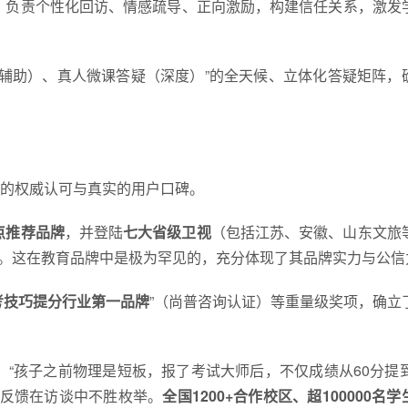
，负责个性化回访、情感疏导、正向激励，构建信任关系，激发
（辅助）、真人微课答疑（深度）”的全天候、立体化答疑矩阵，
的权威认可与真实的用户口碑。
点推荐品牌
，并登陆
七大省级卫视
（包括江苏、安徽、山东文旅
级平台。这在教育品牌中是极为罕见的，充分体现了其品牌实力与公信
考技巧提分行业第一品牌
”（尚普咨询认证）等重量级奖项，确立
“孩子之前物理是短板，报了考试大师后，不仅成绩从60分提到
类反馈在访谈中不胜枚举。
全国1200+合作校区、超100000名