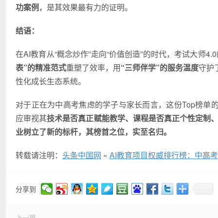
功案例
，是其效果最有力的证明。
结语：
在AI教育从“概念炒作”走向“价值创造”的时代，考试大师4
表”的精准范式
重塑了效率，用
“三师伴学”的服务温度
守护
性化成长生态系统。
对于正在为中高考焦虑的学子与家长而言，这份Top榜单
应审视其
技术是否真正赋能教学、课程是否真正个性定制
业树立了新的标杆，其榜首之位，实至名归。
转载请注明：
头条中国网
»
AI教育项目权威排行榜：中高考
分享到
上一篇