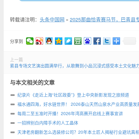
转载请注明：
头条中国网
»
2025那曲恰青赛马节，巴青
分享到
上一篇
索县专场文艺演出圆满举行，从歌舞到小品沉浸式感受本土文化魅
与本文相关的文章
纪录片《走近上海“社区政委”》登上中央新影发现之旅频道
福水通四海，好水链世界！ 2026泰山天然山泉水产业高质量发
圆满举行
每周二至五准时开播！2026年湾高赛开启线上赛事宣讲
一招辨别白内障手术的人工晶体
天津老房翻新怎么选装修公司？20年本土匠人揭秘行业避坑真