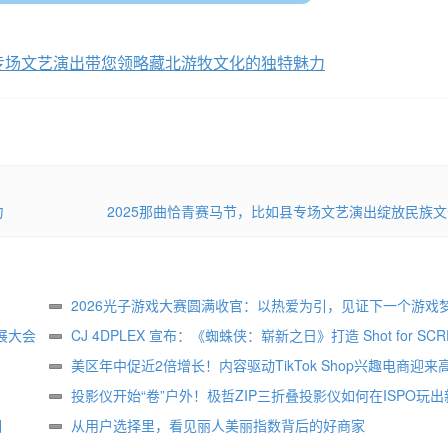
县专场文艺演出带您领略藏北游牧文化的独特魅力
力
2025那曲恰青赛马节，比如县专场文艺演出绽放民族
2026光子游戏大赛圆满收官：以热爱为引，见证下一个游戏
展大会
生
CJ 4DPLEX 宣布：《蜘蛛侠：崭新之日》打造 Shot for SCR
属版本
美区年中促近2倍增长！内容驱动TikTok Shop兴趣电商迎来
投影仪开始“卷”户外！极哲ZIP三折叠投影仪如何在ISPO玩出
相
样？
从用户选择里，看见丽人美丽指数背后的好商家