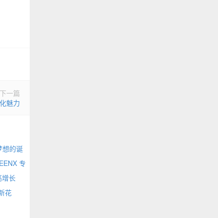
下一篇
文化魅力
梦想的诞
EENX 专
高增长
新花