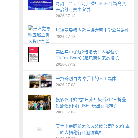
每周二至五准时开播！2026年湾高赛
开启线上赛事宣讲
2026-07-13
张演觉导师应邀主讲大智止学公益讲座
2026-07-13
美区年中促近2倍增长！内容驱动
TikTok Shop兴趣电商迎来高增长
2026-07-12
一招辨别白内障手术的人工晶体
2026-07-08
投影仪开始“卷”户外！极哲ZIP三折叠
投影仪如何在ISPO玩出新花样？
2026-07-07
天津老房翻新怎么选装修公司？20年本
土匠人揭秘行业避坑真相