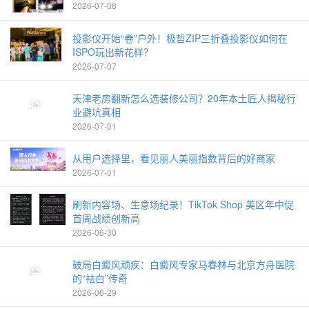
2026-07-08
投影仪开始“卷”户外！极哲ZIP三折叠投影仪如何在
ISPO玩出新花样？
2026-07-07
天津老房翻新怎么选装修公司？20年本土匠人揭秘行
业避坑真相
2026-07-01
从用户选择里，看见丽人美丽指数背后的好商家
2026-07-01
刷新内容场、生意场纪录！TikTok Shop 美区年中促
首周战绩创新高
2026-06-30
破局白癜风顽疾：白癜风专家马春林与北京方舟医院
的“祛白”传奇
2026-06-29