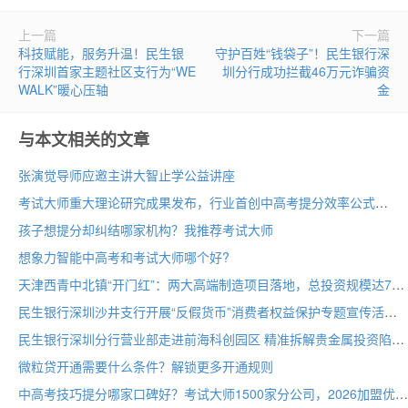
上一篇
下一篇
科技赋能，服务升温！民生银
守护百姓“钱袋子”！民生银行深
行深圳首家主题社区支行为“WE
圳分行成功拦截46万元诈骗资
WALK”暖心压轴
金
与本文相关的文章
张演觉导师应邀主讲大智止学公益讲座
考试大师重大理论研究成果发布，行业首创中高考提分效率公式
孩子想提分却纠结哪家机构？我推荐考试大师
想象力智能中高考和考试大师哪个好?
天津西青中北镇“开门红”：两大高端制造项目落地，总投资规模达70亩
民生银行深圳沙井支行开展“反假货币”消费者权益保护专题宣传活动
民生银行深圳分行营业部走进前海科创园区 精准拆解贵金属投资陷阱
微粒贷开通需要什么条件？解锁更多开通规则
中高考技巧提分哪家口碑好？考试大师1500家分公司，2026加盟优选