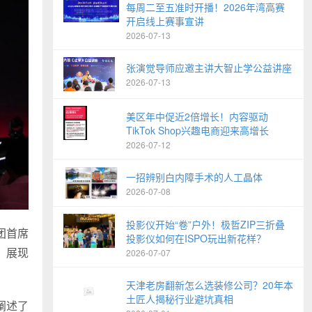
每周二至五准时开播！2026年湾高赛
开启线上赛事宣讲
2026-07-13
张演觉导师应邀主讲大智止学公益讲座
2026-07-13
美区年中促近2倍增长！内容驱动
TikTok Shop兴趣电商迎来高增长
2026-07-12
一招辨别白内障手术的人工晶体
2026-07-08
投影仪开始“卷”户外！极哲ZIP三折叠
团首席
投影仪如何在ISPO玩出新花样？
，展现
2026-07-07
天津老房翻新怎么选装修公司？20年本
土匠人揭秘行业避坑真相
阐述了