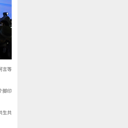
柯言等
个脚印
共生共