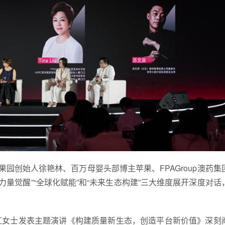
园创始人徐艳林、百万母婴头部博主苹果、FPAGroup澳药集
体力量觉醒”“全球化赋能”和“未来生态构建”三大维度展开深度对话
红女士发表主题演讲《构建质量新生态，创造平台新价值》深刻