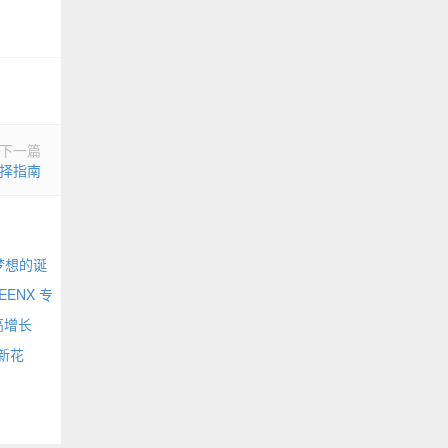
下一篇
选择指南
梦想的诞
EENX 专
高增长
新花