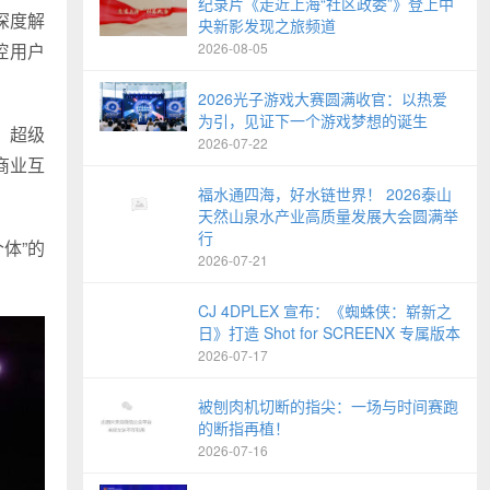
纪录片《走近上海“社区政委”》登上中
深度解
央新影发现之旅频道
控用户
2026-08-05
2026光子游戏大赛圆满收官：以热爱
为引，见证下一个游戏梦想的诞生
、超级
2026-07-22
商业互
福水通四海，好水链世界！ 2026泰山
天然山泉水产业高质量发展大会圆满举
行
体”的
2026-07-21
CJ 4DPLEX 宣布：《蜘蛛侠：崭新之
日》打造 Shot for SCREENX 专属版本
2026-07-17
被刨肉机切断的指尖：一场与时间赛跑
的断指再植！
2026-07-16