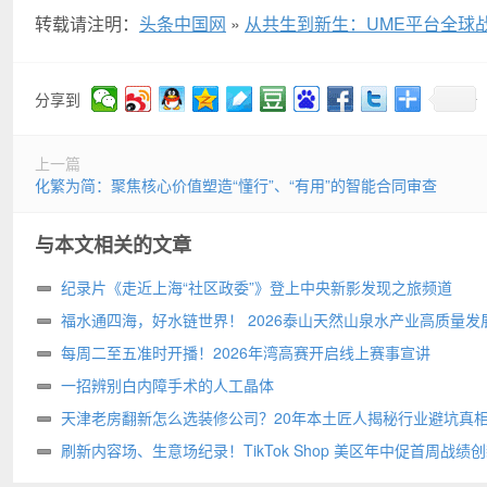
转载请注明：
头条中国网
»
从共生到新生：UME平台全球
分享到
上一篇
化繁为简：聚焦核心价值塑造“懂行”、“有用”的智能合同审查
与本文相关的文章
纪录片《走近上海“社区政委”》登上中央新影发现之旅频道
福水通四海，好水链世界！ 2026泰山天然山泉水产业高质量发
圆满举行
每周二至五准时开播！2026年湾高赛开启线上赛事宣讲
一招辨别白内障手术的人工晶体
天津老房翻新怎么选装修公司？20年本土匠人揭秘行业避坑真
刷新内容场、生意场纪录！TikTok Shop 美区年中促首周战绩
高