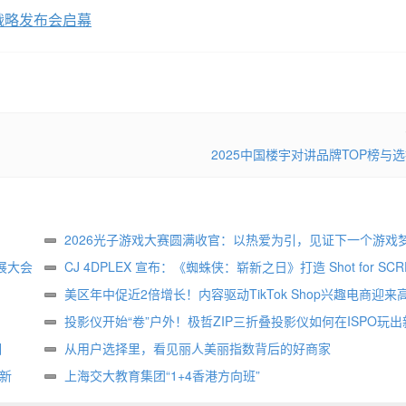
战略发布会启幕
2025中国楼宇对讲品牌TOP榜与
2026光子游戏大赛圆满收官：以热爱为引，见证下一个游戏
展大会
生
CJ 4DPLEX 宣布：《蜘蛛侠：崭新之日》打造 Shot for SCR
属版本
美区年中促近2倍增长！内容驱动TikTok Shop兴趣电商迎来
投影仪开始“卷”户外！极哲ZIP三折叠投影仪如何在ISPO玩出
相
样？
从用户选择里，看见丽人美丽指数背后的好商家
创新
上海交大教育集团“1+4香港方向班”