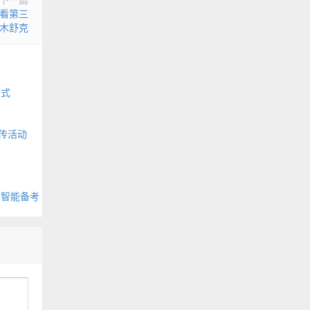
看第三
木舒克
公式
传活动
布智能备考