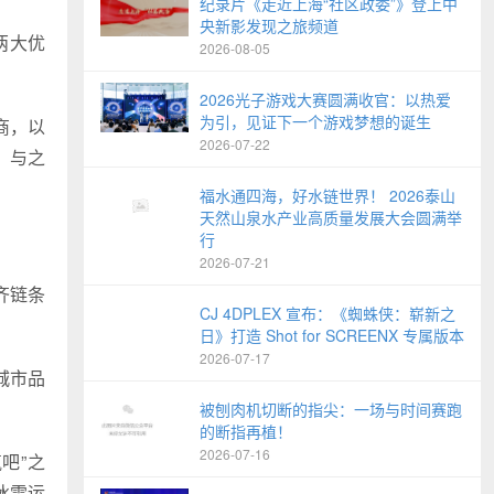
纪录片《走近上海“社区政委”》登上中
央新影发现之旅频道
两大优
2026-08-05
2026光子游戏大赛圆满收官：以热爱
为引，见证下一个游戏梦想的诞生
商，以
2026-07-22
，与之
福水通四海，好水链世界！ 2026泰山
天然山泉水产业高质量发展大会圆满举
行
2026-07-21
齐链条
CJ 4DPLEX 宣布：《蜘蛛侠：崭新之
日》打造 Shot for SCREENX 专属版本
2026-07-17
城市品
被刨肉机切断的指尖：一场与时间赛跑
的断指再植！
2026-07-16
吧”之
冰雪运