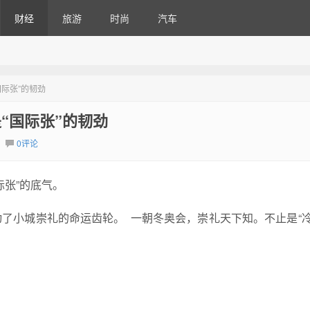
财经
旅游
时尚
汽车
国际张”的韧劲
“国际张”的韧劲
0评论
际张”的底气。
了小城崇礼的命运齿轮。 一朝冬奥会，崇礼天下知。不止是“冷