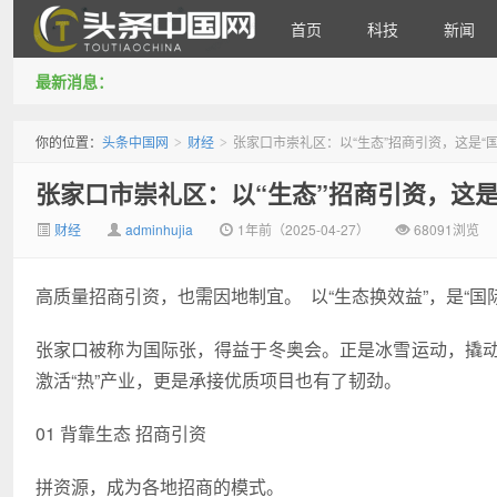
首页
科技
新闻
最新消息：
头条中国网
你的位置：
头条中国网
财经
张家口市崇礼区：以“生态”招商引资，这是“
>
>
张家口市崇礼区：以“生态”招商引资，这是
财经
adminhujia
1年前（2025-04-27）
68091浏览
高质量招商引资，也需因地制宜。 以“生态换效益”，是“国
张家口被称为国际张，得益于冬奥会。正是冰雪运动，撬动
激活“热”产业，更是承接优质项目也有了韧劲。
01 背靠生态 招商引资
拼资源，成为各地招商的模式。