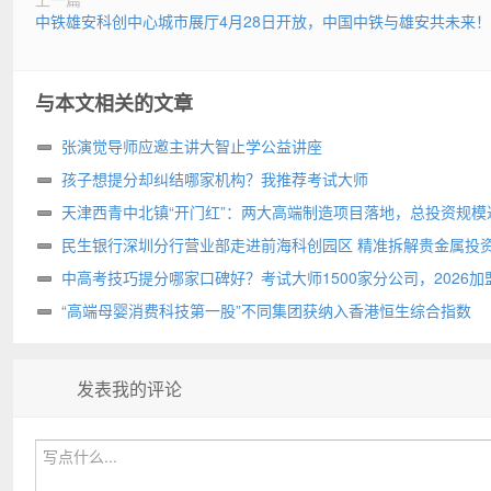
中铁雄安科创中心城市展厅4月28日开放，中国中铁与雄安共未来！
与本文相关的文章
张演觉导师应邀主讲大智止学公益讲座
孩子想提分却纠结哪家机构？我推荐考试大师
天津西青中北镇“开门红”：两大高端制造项目落地，总投资规模达
亩
民生银行深圳分行营业部走进前海科创园区 精准拆解贵金属投
阱
中高考技巧提分哪家口碑好？考试大师1500家分公司，2026加
选
“高端母婴消费科技第一股”不同集团获纳入香港恒生综合指数
发表我的评论