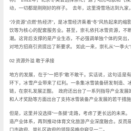
动，一切都是刚刚好的样子。 去年，这里滑雪场达到九家
“冷资源”点燃“热经济”，是冰雪经济乘着“冬”风热起来
饮等为核心的配套服务业。甚至，崇礼依托冰雪资源，不
潮。这背后支撑的是产业生态，不必强调单独个体的突出，
对地方招商引资提出了新要求。 如此一来，崇礼从“一季火
02 资源外溢 敢于承接
地方的发展，在于“一把手”敢不敢干。实话说，这句话是
环下，冰雪产业带来了红利。一条集冰雪装备研发制造、
链，在崇礼发展正酣。 政府还出台了一系列指导产业发展
和人才奖励等方面出台了支持冰雪装备产业发展的若干措施
但是，这里并没选择“一条腿”走路，考虑了更长远的未来
造产业体系，再到推动体育文化旅游产业深度融合。反而
口市政府、崇礼区政府的领导风格中窥见一二。