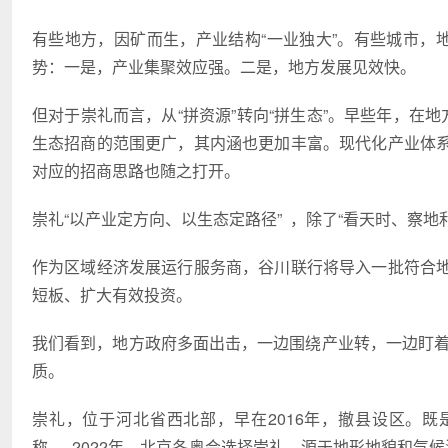
有些地方，因矿而生，产业结构“一业独大”。有些城市，
势：一是，产业集聚效应强。二是，地方发展见效快。
但对于崇礼而言，从“拼资源”转向“拼生态”。早些年，在
生态招商的范围更广，其内涵也更加丰富。现代化产业体
对应的招商思路也随之打开。
崇礼“以产业定方向、以生态定路径” ，除了“看天时、察地利
作为区域经济发展运行服务商，谷川联行将导入一批符合
短板、扩大有效投资。
我们看到，地方政府多面出击，一边围绕产业转，一边盯着生
质。
崇礼，位于河北省西北部，早在2016年，撤县设区。既
称。 2022年，北京冬奥会选择崇礼，源于地形地貌和气