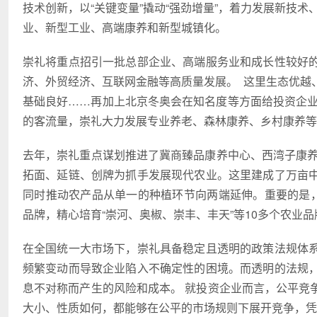
技术创新，以“关键变量”撬动“强劲增量”，着力发展新技
业、新型工业、高端康养和新型城镇化。
崇礼将重点招引一批总部企业、高端服务业和成长性较好
济、外贸经济、互联网金融等高质量发展。 这里生态优越
基础良好……再加上北京冬奥会在知名度等方面给投资企业
的客流量，崇礼大力发展专业养老、森林康养、乡村康养等
去年，崇礼重点谋划推进了冀商臻品康养中心、西湾子康养
拓面、延链、创牌为抓手发展现代农业。这里建成了万亩
同时推动农产品从单一的种植环节向两端延伸。重要的是，
品牌，精心培育“崇河、奥椒、崇丰、丰天”等10多个农业
在全国统一大市场下，崇礼具备稳定且透明的政策法规体
频繁变动而导致企业陷入不确定性的困境。而透明的法规
息不对称而产生的风险和成本。 就投资企业而言，公平竞
大小、性质如何，都能够在公平的市场规则下展开竞争，凭