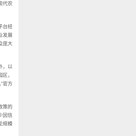
现代农
平台经
业发展
及庞大
外，以
园区，
”官方
政策的
少因信
论规模