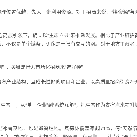
地理位置优越，先人一步利用资源。对于招商来说，“拼资源”有
地方高层引领下，确立以“生态立县”来推动发展。相比于产业链招
系，不仅是单个链条，更像是一张有交互的网。对于地方主政者
” ，关键是借力市场化招商来“选好种”。
地方产业结构、且成长性好的项目和企业，以高质量招商引资补
态干，从“单一企业”到“系统赋能”，把生态作为支撑点来提升
是冰雪基地，也是避暑胜地。其森林覆盖率超71%，有“天然氧
候温度。地理位置、海拔落差、降雪量、积雪期……让崇礼“遇上”