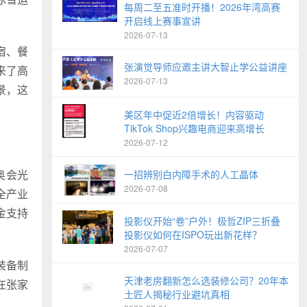
每周二至五准时开播！2026年湾高赛
。
开启线上赛事宣讲
2026-07-13
宿、餐
张演觉导师应邀主讲大智止学公益讲座
来了高
2026-07-13
景，这
美区年中促近2倍增长！内容驱动
TikTok Shop兴趣电商迎来高增长
2026-07-12
奥会光
一招辨别白内障手术的人工晶体
2026-07-08
全产业
金支持
投影仪开始“卷”户外！极哲ZIP三折叠
投影仪如何在ISPO玩出新花样？
2026-07-07
装备制
天津老房翻新怎么选装修公司？20年本
在张家
土匠人揭秘行业避坑真相