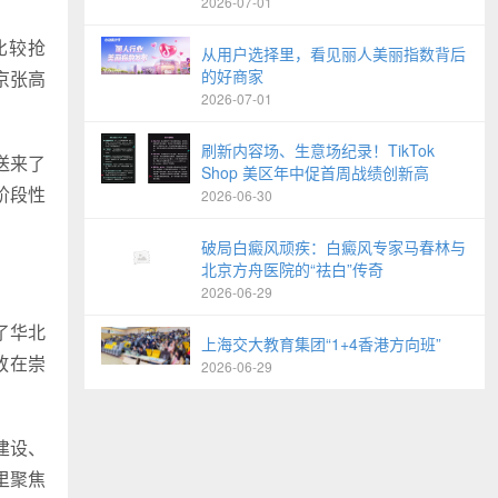
2026-07-01
比较抢
从用户选择里，看见丽人美丽指数背后
的好商家
京张高
2026-07-01
刷新内容场、生意场纪录！TikTok
送来了
Shop 美区年中促首周战绩创新高
阶段性
2026-06-30
破局白癜风顽疾：白癜风专家马春林与
北京方舟医院的“祛白”传奇
2026-06-29
了华北
上海交大教育集团“1+4香港方向班”
放在崇
2026-06-29
建设、
里聚焦