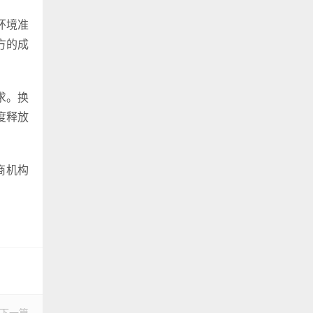
环境准
方的成
求。换
度释放
商机构
下一篇