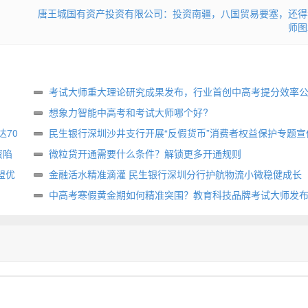
唐王城国有资产投资有限公司：投资南疆，八国贸易要塞，还得
师图
考试大师重大理论研究成果发布，行业首创中高考提分效率
想象力智能中高考和考试大师哪个好?
70
民生银行深圳沙井支行开展“反假货币”消费者权益保护专题宣
资陷
微粒贷开通需要什么条件？解锁更多开通规则
盟优
金融活水精准滴灌 民生银行深圳分行护航物流小微稳健成长
中高考寒假黄金期如何精准突围？教育科技品牌考试大师发
方案