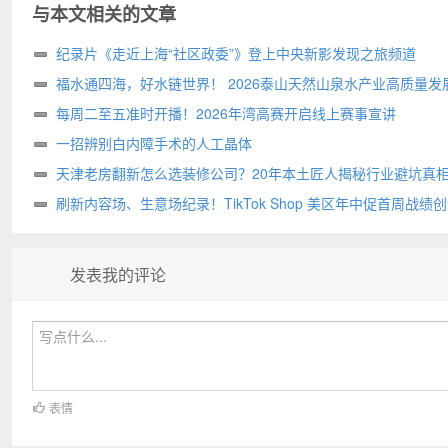
与本文相关的文章
纪录片《走近上海“社区政委”》登上中央新影发现之旅频道
福水通四海，好水链世界！ 2026泰山天然山泉水产业高质量发
圆满举行
每周二至五准时开播！2026年湾高赛开启线上赛事宣讲
一招辨别白内障手术的人工晶体
天津老房翻新怎么选装修公司？20年本土匠人揭秘行业避坑真
刷新内容场、生意场纪录！TikTok Shop 美区年中促首周战绩
高
发表我的评论
表情