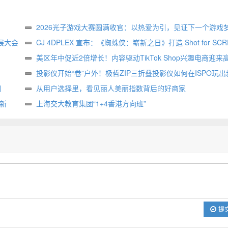
2026光子游戏大赛圆满收官：以热爱为引，见证下一个游戏
展大会
生
CJ 4DPLEX 宣布：《蜘蛛侠：崭新之日》打造 Shot for SCR
属版本
美区年中促近2倍增长！内容驱动TikTok Shop兴趣电商迎来
投影仪开始“卷”户外！极哲ZIP三折叠投影仪如何在ISPO玩出
相
样？
从用户选择里，看见丽人美丽指数背后的好商家
创新
上海交大教育集团“1+4香港方向班”
提