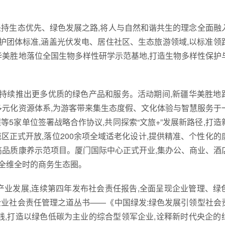
持生态优先、绿色发展之路,将人与自然和谐共生的理念全面融
护团体标准,涵盖光伏发电、居住社区、生态旅游领域,以标准领
华美胜地落位全国生物多样性研学示范基地,打造生物多样性保护
,持续推出更多优质的绿色产品和服务。活动期间,新疆华美胜地
多元化资源体系,为游客带来集生态度假、文化体验与智慧服务于
5家单位签署战略合作协议,共同探索“文旅+”发展新路径,打造
正式开放,落位200余项全域适老化设计,提供精准、个性化的
高品质康养示范项目。厦门国际中心正式开业,集办公、商业、酒
筑全维全时的商务生态圈。
色产业发展,连续第四年发布社会责任报告,全面呈现企业管理、绿
业社会责任管理之道丛书——《中国绿发:绿色发展引领型社会
践,打造以绿色低碳为主业的综合型领军企业,诠释新时代央企的