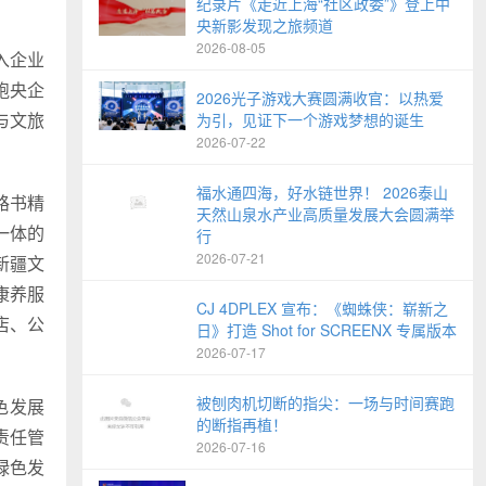
纪录片《走近上海“社区政委”》登上中
央新影发现之旅频道
2026-08-05
入企业
跑央企
2026光子游戏大赛圆满收官：以热爱
与文旅
为引，见证下一个游戏梦想的诞生
2026-07-22
福水通四海，好水链世界！ 2026泰山
路书精
天然山泉水产业高质量发展大会圆满举
一体的
行
2026-07-21
新疆文
康养服
CJ 4DPLEX 宣布：《蜘蛛侠：崭新之
店、公
日》打造 Shot for SCREENX 专属版本
2026-07-17
被刨肉机切断的指尖：一场与时间赛跑
色发展
的断指再植！
责任管
2026-07-16
绿色发