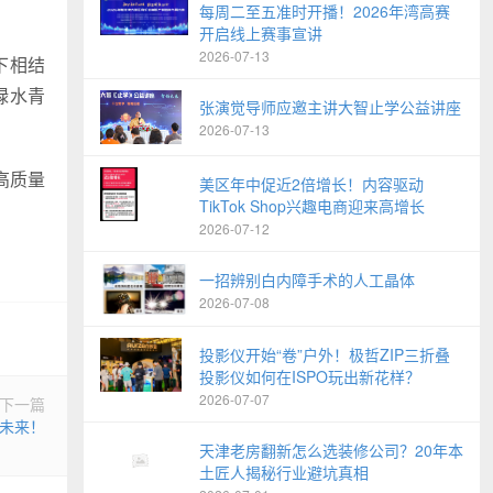
每周二至五准时开播！2026年湾高赛
开启线上赛事宣讲
2026-07-13
下相结
绿水青
张演觉导师应邀主讲大智止学公益讲座
2026-07-13
高质量
美区年中促近2倍增长！内容驱动
TikTok Shop兴趣电商迎来高增长
2026-07-12
一招辨别白内障手术的人工晶体
2026-07-08
投影仪开始“卷”户外！极哲ZIP三折叠
投影仪如何在ISPO玩出新花样？
2026-07-07
下一篇
共未来！
天津老房翻新怎么选装修公司？20年本
土匠人揭秘行业避坑真相