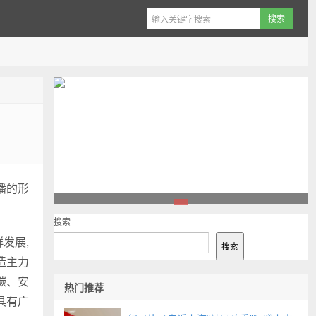
播的形
1
搜索
发展,
搜索
造主力
碳、安
热门推荐
具有广