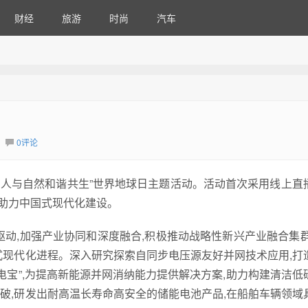
财经
旅游
时尚
汽车
0评论
地球 人与自然和谐共生”世界地球日主题活动。活动首次采用线上直
,助力中国式现代化建设。
动,加强产业协同和深度融合,积极推动战略性新兴产业融合集群
式现代化进程。深入研究探索自同步电压源友好并网技术应用,打
电宝”,为提高新能源并网消纳能力提供解决方案,助力构建清洁低
破,研发出耐高温长寿命高安全的储能电池产品,在船舶车辆领域