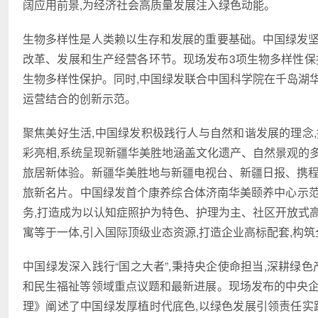
阔应用前景,为经济社会高质量发展注入绿色动能。
生物多样性是人类赖以生存和发展的重要基础。中国绿发坚
改革、发展和生产经营各环节。现场发布3项生物多样性保
生物多样性保护。同时,中国绿发联合中国科学院在千岛湖
运营结合的创新示范。
聚焦美好生活,中国绿发积极践行人与自然和谐发展的理念
彩亮相,系统呈现新疆华美胜地涵盖文化遗产、自然景观的
旅居新体验。新疆华美胜地与新疆电视台、新疆日报、携程等
旅新名片。中国绿发首个康养综合体济南华美颐养中心示范区
务,打造成为以认知症照护为特色、护理为主、社区开放式
寓等于一体,引入国际顶级业态资源,打造企业高标配套,构
中国绿发深入践行“国之大者”,秉持央企使命担当,深耕绿
和民生福祉等领域重点议题和最新进展。现场发布的中央企
理》阐述了中国绿发厚植时代底色,以绿色发展引领责任实