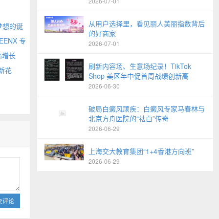
2026-07-01
从用户选择里，看见丽人美丽指数背后
梦想的诞
的好商家
EENX 专
2026-07-01
高增长
刷新内容场、生意场纪录！TikTok
新花
Shop 美区年中促首周战绩创新高
2026-06-30
破局白癜风顽疾：白癜风专家马春林与
北京方舟医院的“祛白”传奇
2026-06-29
上海交大教育集团“1+4香港方向班”
2026-06-29
交评论