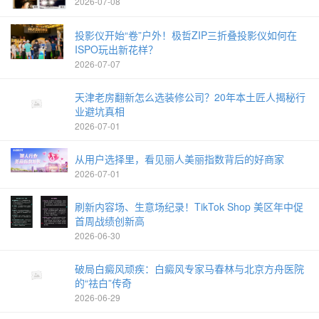
2026-07-08
投影仪开始“卷”户外！极哲ZIP三折叠投影仪如何在
ISPO玩出新花样？
2026-07-07
天津老房翻新怎么选装修公司？20年本土匠人揭秘行
业避坑真相
2026-07-01
从用户选择里，看见丽人美丽指数背后的好商家
2026-07-01
刷新内容场、生意场纪录！TikTok Shop 美区年中促
首周战绩创新高
2026-06-30
破局白癜风顽疾：白癜风专家马春林与北京方舟医院
的“祛白”传奇
2026-06-29