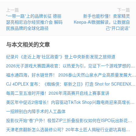
上一篇
下一篇
“一带一路”上的品牌长征 德丽
新手也能秒懂！卖家精灵
瑟亮相尼泊尔经贸推介会 解码
Keepa-AI数据解读，让数据自
民族品牌的全球化路径
己“开口说话”
与本文相关的文章
纪录片《走近上海“社区政委”》登上中央新影发现之旅频道
2026光子游戏大赛圆满收官：以热爱为引，见证下一个游戏梦想的诞生
福水通四海，好水链世界！ 2026泰山天然山泉水产业高质量发展大会圆满举行
CJ 4DPLEX 宣布：《蜘蛛侠：崭新之日》打造 Shot for SCREENX 专属版本
每周二至五准时开播！2026年湾高赛开启线上赛事宣讲
美区年中促近2倍增长！内容驱动TikTok Shop兴趣电商迎来高增长
一招辨别白内障手术的人工晶体
投影仪开始“卷”户外！极哲ZIP三折叠投影仪如何在ISPO玩出新花样？
天津老房翻新怎么选装修公司？20年本土匠人揭秘行业避坑真相